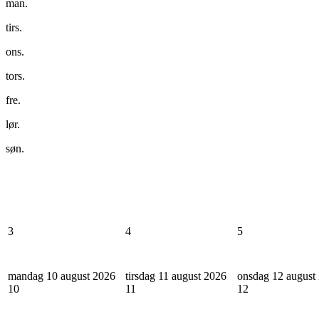
man.
tirs.
ons.
tors.
fre.
lør.
søn.
3
4
5
mandag 10 august 2026
tirsdag 11 august 2026
onsdag 12 august
10
11
12