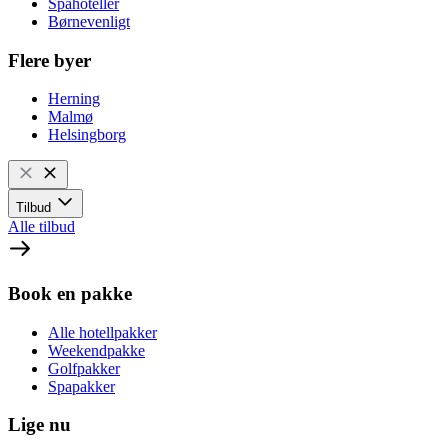
Spahoteller
Børnevenligt
Flere byer
Herning
Malmø
Helsingborg
Tilbud
Alle tilbud
Book en pakke
Alle hotellpakker
Weekendpakke
Golfpakker
Spapakker
Lige nu