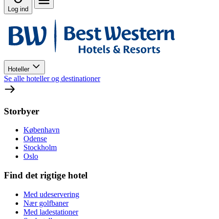
Log ind
Hoteller
Se alle hoteller og destinationer
Storbyer
København
Odense
Stockholm
Oslo
Find det rigtige hotel
Med udeservering
Nær golfbaner
Med ladestationer