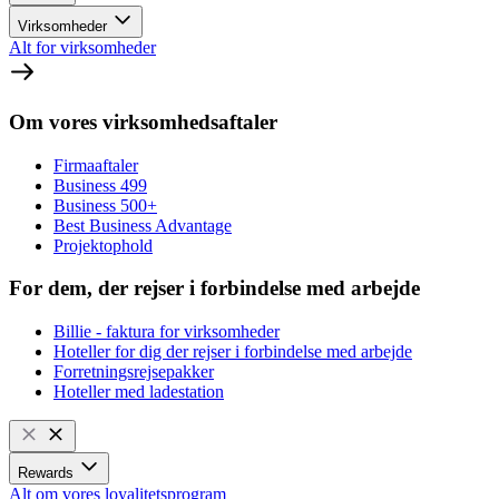
Virksomheder
Alt for virksomheder
Om vores virksomhedsaftaler
Firmaaftaler
Business 499
Business 500+
Best Business Advantage
Projektophold
For dem, der rejser i forbindelse med arbejde
Billie - faktura for virksomheder
Hoteller for dig der rejser i forbindelse med arbejde
Forretningsrejsepakker
Hoteller med ladestation
Rewards
Alt om vores loyalitetsprogram