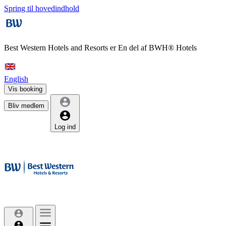
Spring til hovedindhold
Best Western Hotels and Resorts er
En del af BWH® Hotels
English
Vis booking
Bliv medlem
Log ind