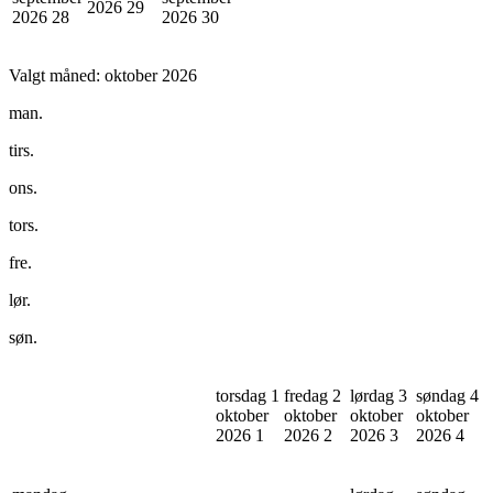
2026
29
2026
28
2026
30
Valgt måned:
oktober 2026
man.
tirs.
ons.
tors.
fre.
lør.
søn.
torsdag 1
fredag 2
lørdag 3
søndag 4
oktober
oktober
oktober
oktober
2026
1
2026
2
2026
3
2026
4