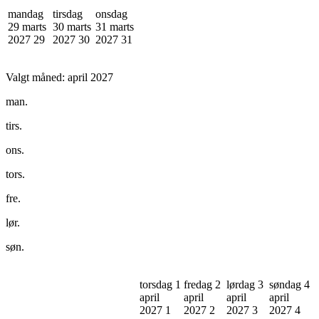
mandag
tirsdag
onsdag
29 marts
30 marts
31 marts
2027
29
2027
30
2027
31
Valgt måned:
april 2027
man.
tirs.
ons.
tors.
fre.
lør.
søn.
torsdag 1
fredag 2
lørdag 3
søndag 4
april
april
april
april
2027
1
2027
2
2027
3
2027
4