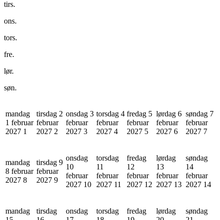
tirs.
ons.
tors.
fre.
lør.
søn.
mandag
tirsdag 2
onsdag 3
torsdag 4
fredag 5
lørdag 6
søndag 7
1 februar
februar
februar
februar
februar
februar
februar
2027
1
2027
2
2027
3
2027
4
2027
5
2027
6
2027
7
onsdag
torsdag
fredag
lørdag
søndag
mandag
tirsdag 9
10
11
12
13
14
8 februar
februar
februar
februar
februar
februar
februar
2027
8
2027
9
2027
10
2027
11
2027
12
2027
13
2027
14
mandag
tirsdag
onsdag
torsdag
fredag
lørdag
søndag
15
16
17
18
19
20
21