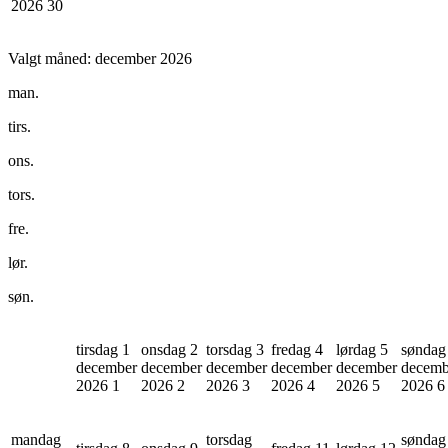
2026
30
Valgt måned:
december 2026
man.
tirs.
ons.
tors.
fre.
lør.
søn.
tirsdag 1
onsdag 2
torsdag 3
fredag 4
lørdag 5
søndag
december
december
december
december
december
decemb
2026
1
2026
2
2026
3
2026
4
2026
5
2026
6
mandag
torsdag
søndag