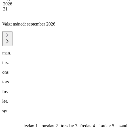
2026
31
Valgt måned:
september 2026
man.
tirs.
ons.
tors.
fre.
lør.
søn.
tirsdag 1
onsdag 2
torsdag 3
fredag 4
lørdag 5
sønd