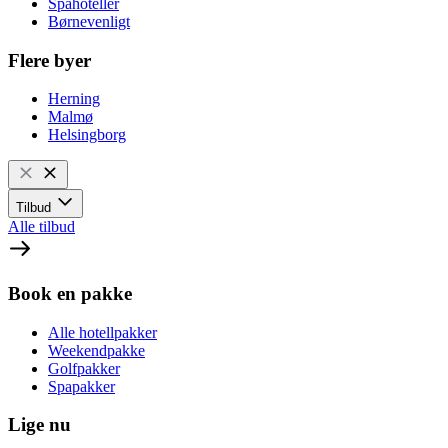
Spahoteller
Børnevenligt
Flere byer
Herning
Malmø
Helsingborg
Tilbud
Alle tilbud
Book en pakke
Alle hotellpakker
Weekendpakke
Golfpakker
Spapakker
Lige nu