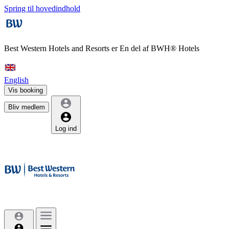
Spring til hovedindhold
Best Western Hotels and Resorts er
En del af BWH® Hotels
English
Vis booking
Bliv medlem
Log ind