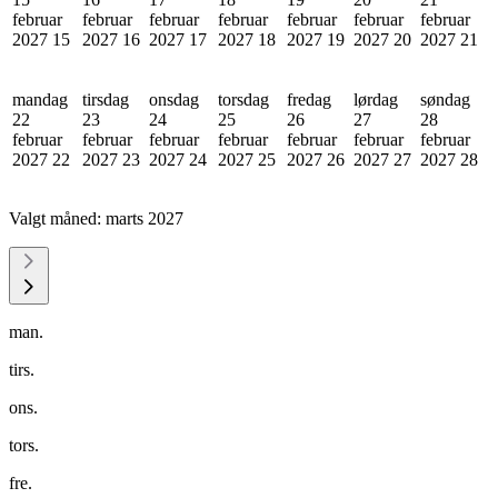
februar
februar
februar
februar
februar
februar
februar
2027
15
2027
16
2027
17
2027
18
2027
19
2027
20
2027
21
mandag
tirsdag
onsdag
torsdag
fredag
lørdag
søndag
22
23
24
25
26
27
28
februar
februar
februar
februar
februar
februar
februar
2027
22
2027
23
2027
24
2027
25
2027
26
2027
27
2027
28
Valgt måned:
marts 2027
man.
tirs.
ons.
tors.
fre.