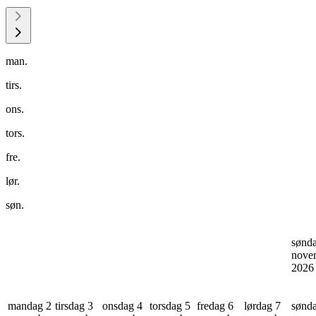
man.
tirs.
ons.
tors.
fre.
lør.
søn.
sønd
nove
202
mandag 2
tirsdag 3
onsdag 4
torsdag 5
fredag 6
lørdag 7
sønd