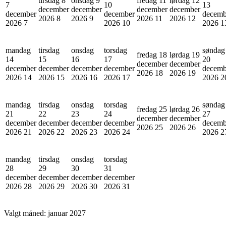
tirsdag 8
onsdag 9
fredag 11
lørdag 12
7
10
13
december
december
december
december
december
december
decemb
2026
8
2026
9
2026
11
2026
12
2026
7
2026
10
2026
1
mandag
tirsdag
onsdag
torsdag
søndag
fredag 18
lørdag 19
14
15
16
17
20
december
december
december
december
december
december
decemb
2026
18
2026
19
2026
14
2026
15
2026
16
2026
17
2026
2
mandag
tirsdag
onsdag
torsdag
søndag
fredag 25
lørdag 26
21
22
23
24
27
december
december
december
december
december
december
decemb
2026
25
2026
26
2026
21
2026
22
2026
23
2026
24
2026
2
mandag
tirsdag
onsdag
torsdag
28
29
30
31
december
december
december
december
2026
28
2026
29
2026
30
2026
31
Valgt måned:
januar 2027