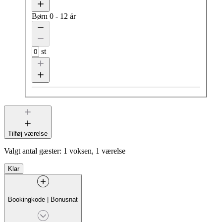
Børn
0 - 12 år
st
Tilføj værelse
Valgt antal gæster:
1 voksen, 1 værelse
Klar
Bookingkode
|
Bonusnat