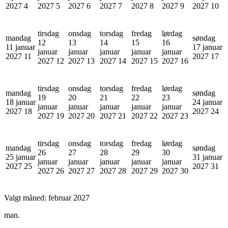
2027
4
2027
5
2027
6
2027
7
2027
8
2027
9
2027
10
tirsdag
onsdag
torsdag
fredag
lørdag
mandag
søndag
12
13
14
15
16
11 januar
17 januar
januar
januar
januar
januar
januar
2027
11
2027
17
2027
12
2027
13
2027
14
2027
15
2027
16
tirsdag
onsdag
torsdag
fredag
lørdag
mandag
søndag
19
20
21
22
23
18 januar
24 januar
januar
januar
januar
januar
januar
2027
18
2027
24
2027
19
2027
20
2027
21
2027
22
2027
23
tirsdag
onsdag
torsdag
fredag
lørdag
mandag
søndag
26
27
28
29
30
25 januar
31 januar
januar
januar
januar
januar
januar
2027
25
2027
31
2027
26
2027
27
2027
28
2027
29
2027
30
Valgt måned:
februar 2027
man.