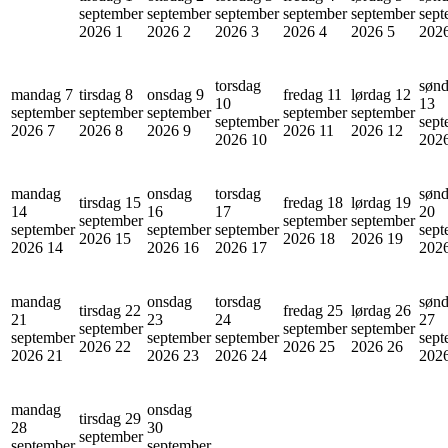
september
september
september
september
september
sept
2026
1
2026
2
2026
3
2026
4
2026
5
202
torsdag
søn
mandag 7
tirsdag 8
onsdag 9
fredag 11
lørdag 12
10
13
september
september
september
september
september
september
sept
2026
7
2026
8
2026
9
2026
11
2026
12
2026
10
202
mandag
onsdag
torsdag
søn
tirsdag 15
fredag 18
lørdag 19
14
16
17
20
september
september
september
september
september
september
sept
2026
15
2026
18
2026
19
2026
14
2026
16
2026
17
202
mandag
onsdag
torsdag
søn
tirsdag 22
fredag 25
lørdag 26
21
23
24
27
september
september
september
september
september
september
sept
2026
22
2026
25
2026
26
2026
21
2026
23
2026
24
202
mandag
onsdag
tirsdag 29
28
30
september
september
september