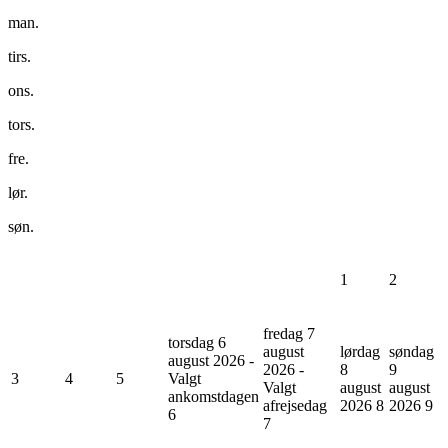
man.
tirs.
ons.
tors.
fre.
lør.
søn.
1
2
fredag 7
torsdag 6
august
lørdag
søndag
august 2026 -
2026 -
8
9
3
4
5
Valgt
Valgt
august
august
ankomstdagen
afrejsedag
2026
8
2026
9
6
7