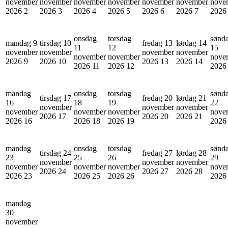
november
november
november
november
november
november
nove
2026
2
2026
3
2026
4
2026
5
2026
6
2026
7
202
onsdag
torsdag
sønd
mandag 9
tirsdag 10
fredag 13
lørdag 14
11
12
15
november
november
november
november
november
november
nove
2026
9
2026
10
2026
13
2026
14
2026
11
2026
12
202
mandag
onsdag
torsdag
sønd
tirsdag 17
fredag 20
lørdag 21
16
18
19
22
november
november
november
november
november
november
nove
2026
17
2026
20
2026
21
2026
16
2026
18
2026
19
202
mandag
onsdag
torsdag
sønd
tirsdag 24
fredag 27
lørdag 28
23
25
26
29
november
november
november
november
november
november
nove
2026
24
2026
27
2026
28
2026
23
2026
25
2026
26
202
mandag
30
november