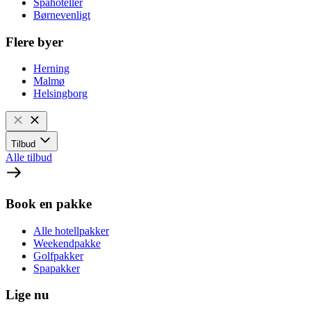
Spahoteller
Børnevenligt
Flere byer
Herning
Malmø
Helsingborg
Tilbud
Alle tilbud
Book en pakke
Alle hotellpakker
Weekendpakke
Golfpakker
Spapakker
Lige nu