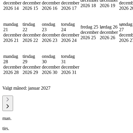
december
december
december
december
december
december
decemb
2026
18
2026
19
2026
14
2026
15
2026
16
2026
17
2026
2
mandag
tirsdag
onsdag
torsdag
søndag
fredag 25
lørdag 26
21
22
23
24
27
december
december
december
december
december
december
decemb
2026
25
2026
26
2026
21
2026
22
2026
23
2026
24
2026
2
mandag
tirsdag
onsdag
torsdag
28
29
30
31
december
december
december
december
2026
28
2026
29
2026
30
2026
31
Valgt måned:
januar 2027
man.
tirs.