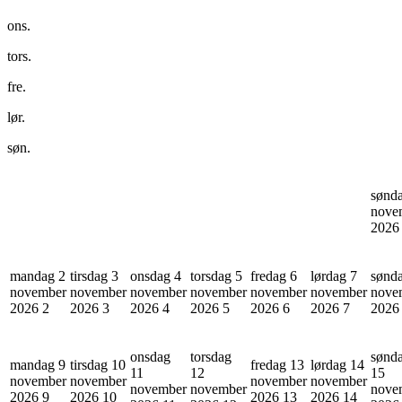
ons.
tors.
fre.
lør.
søn.
sønd
nove
202
mandag 2
tirsdag 3
onsdag 4
torsdag 5
fredag 6
lørdag 7
sønd
november
november
november
november
november
november
nove
2026
2
2026
3
2026
4
2026
5
2026
6
2026
7
202
onsdag
torsdag
sønd
mandag 9
tirsdag 10
fredag 13
lørdag 14
11
12
15
november
november
november
november
november
november
nove
2026
9
2026
10
2026
13
2026
14