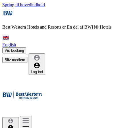
Spring til hovedindhold
Best Western Hotels and Resorts er
En del af BWH® Hotels
English
Vis booking
Bliv medlem
Log ind