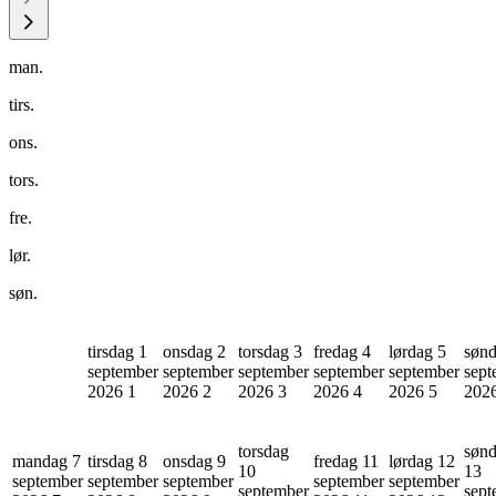
man.
tirs.
ons.
tors.
fre.
lør.
søn.
tirsdag 1
onsdag 2
torsdag 3
fredag 4
lørdag 5
sønd
september
september
september
september
september
sept
2026
1
2026
2
2026
3
2026
4
2026
5
202
torsdag
søn
mandag 7
tirsdag 8
onsdag 9
fredag 11
lørdag 12
10
13
september
september
september
september
september
september
sept