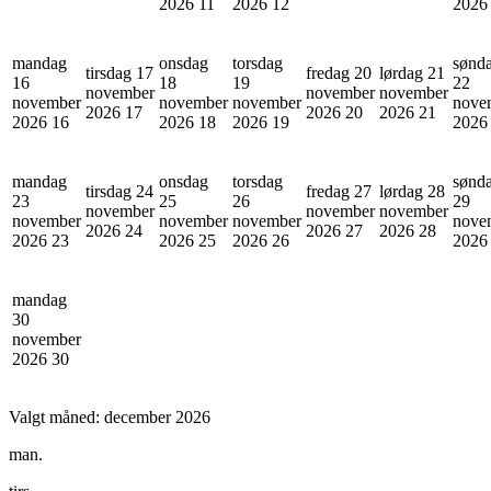
2026
11
2026
12
202
mandag
onsdag
torsdag
sønd
tirsdag 17
fredag 20
lørdag 21
16
18
19
22
november
november
november
november
november
november
nove
2026
17
2026
20
2026
21
2026
16
2026
18
2026
19
202
mandag
onsdag
torsdag
sønd
tirsdag 24
fredag 27
lørdag 28
23
25
26
29
november
november
november
november
november
november
nove
2026
24
2026
27
2026
28
2026
23
2026
25
2026
26
202
mandag
30
november
2026
30
Valgt måned:
december 2026
man.