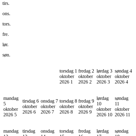
tirs.
ons.
tors.
fre.
lør.
søn.
torsdag 1
fredag 2
lørdag 3
søndag 4
oktober
oktober
oktober
oktober
2026
1
2026
2
2026
3
2026
4
mandag
lørdag
søndag
tirsdag 6
onsdag 7
torsdag 8
fredag 9
5
10
11
oktober
oktober
oktober
oktober
oktober
oktober
oktober
2026
6
2026
7
2026
8
2026
9
2026
5
2026
10
2026
11
mandag
tirsdag
onsdag
torsdag
fredag
lørdag
søndag