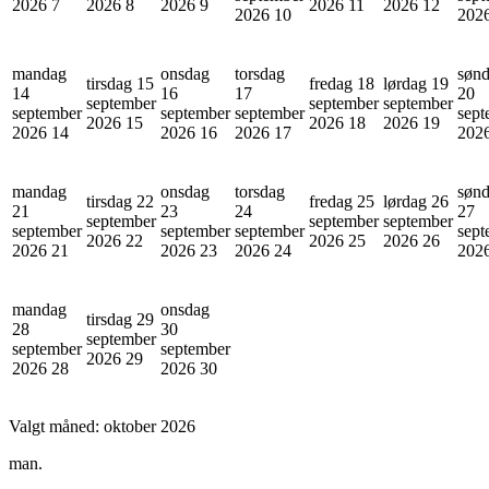
2026
7
2026
8
2026
9
2026
11
2026
12
2026
10
202
mandag
onsdag
torsdag
søn
tirsdag 15
fredag 18
lørdag 19
14
16
17
20
september
september
september
september
september
september
sept
2026
15
2026
18
2026
19
2026
14
2026
16
2026
17
202
mandag
onsdag
torsdag
søn
tirsdag 22
fredag 25
lørdag 26
21
23
24
27
september
september
september
september
september
september
sept
2026
22
2026
25
2026
26
2026
21
2026
23
2026
24
202
mandag
onsdag
tirsdag 29
28
30
september
september
september
2026
29
2026
28
2026
30
Valgt måned:
oktober 2026
man.