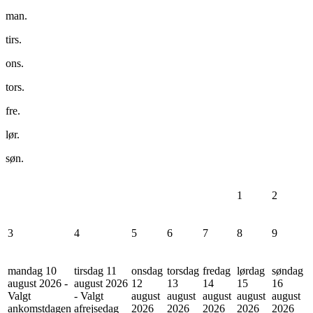
man.
tirs.
ons.
tors.
fre.
lør.
søn.
1
2
3
4
5
6
7
8
9
mandag 10
tirsdag 11
onsdag
torsdag
fredag
lørdag
søndag
august 2026 -
august 2026
12
13
14
15
16
Valgt
- Valgt
august
august
august
august
august
ankomstdagen
afrejsedag
2026
2026
2026
2026
2026