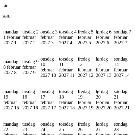
lør.
søn.
mandag
tirsdag 2
onsdag 3
torsdag 4
fredag 5
lørdag 6
søndag 7
1 februar
februar
februar
februar
februar
februar
februar
2027
1
2027
2
2027
3
2027
4
2027
5
2027
6
2027
7
onsdag
torsdag
fredag
lørdag
søndag
mandag
tirsdag 9
10
11
12
13
14
8 februar
februar
februar
februar
februar
februar
februar
2027
8
2027
9
2027
10
2027
11
2027
12
2027
13
2027
14
mandag
tirsdag
onsdag
torsdag
fredag
lørdag
søndag
15
16
17
18
19
20
21
februar
februar
februar
februar
februar
februar
februar
2027
15
2027
16
2027
17
2027
18
2027
19
2027
20
2027
21
mandag
tirsdag
onsdag
torsdag
fredag
lørdag
søndag
22
23
24
25
26
27
28
februar
februar
februar
februar
februar
februar
februar