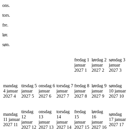
ons.
tors.
fre.
lør.
søn.
fredag 1
lørdag 2
søndag 3
januar
januar
januar
2027
1
2027
2
2027
3
mandag
tirsdag 5
onsdag 6
torsdag 7
fredag 8
lørdag 9
søndag
4 januar
januar
januar
januar
januar
januar
10 januar
2027
4
2027
5
2027
6
2027
7
2027
8
2027
9
2027
10
tirsdag
onsdag
torsdag
fredag
lørdag
mandag
søndag
12
13
14
15
16
11 januar
17 januar
januar
januar
januar
januar
januar
2027
11
2027
17
2027
12
2027
13
2027
14
2027
15
2027
16