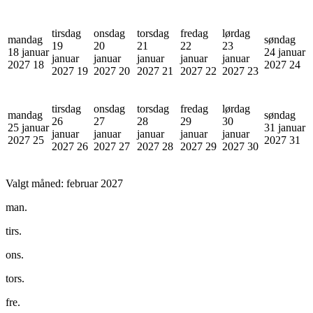
tirsdag
onsdag
torsdag
fredag
lørdag
mandag
søndag
19
20
21
22
23
18 januar
24 januar
januar
januar
januar
januar
januar
2027
18
2027
24
2027
19
2027
20
2027
21
2027
22
2027
23
tirsdag
onsdag
torsdag
fredag
lørdag
mandag
søndag
26
27
28
29
30
25 januar
31 januar
januar
januar
januar
januar
januar
2027
25
2027
31
2027
26
2027
27
2027
28
2027
29
2027
30
Valgt måned:
februar 2027
man.
tirs.
ons.
tors.
fre.