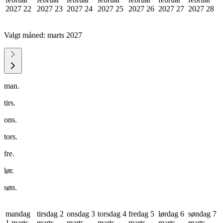
2027
22
2027
23
2027
24
2027
25
2027
26
2027
27
2027
28
Valgt måned:
marts 2027
man.
tirs.
ons.
tors.
fre.
lør.
søn.
mandag
tirsdag 2
onsdag 3
torsdag 4
fredag 5
lørdag 6
søndag 7
1 marts
marts
marts
marts
marts
marts
marts