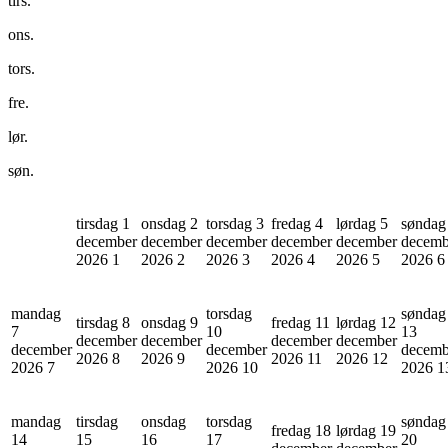
tirs.
ons.
tors.
fre.
lør.
søn.
tirsdag 1
onsdag 2
torsdag 3
fredag 4
lørdag 5
søndag
december
december
december
december
december
decemb
2026
1
2026
2
2026
3
2026
4
2026
5
2026
6
mandag
torsdag
søndag
tirsdag 8
onsdag 9
fredag 11
lørdag 12
7
10
13
december
december
december
december
december
december
decemb
2026
8
2026
9
2026
11
2026
12
2026
7
2026
10
2026
1
mandag
tirsdag
onsdag
torsdag
søndag
fredag 18
lørdag 19
14
15
16
17
20