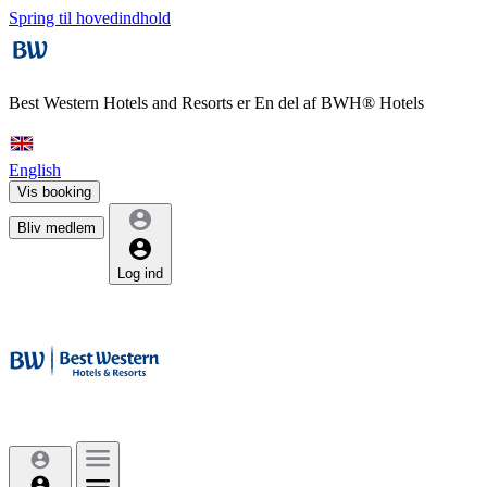
Spring til hovedindhold
Best Western Hotels and Resorts er
En del af BWH® Hotels
English
Vis booking
Bliv medlem
Log ind