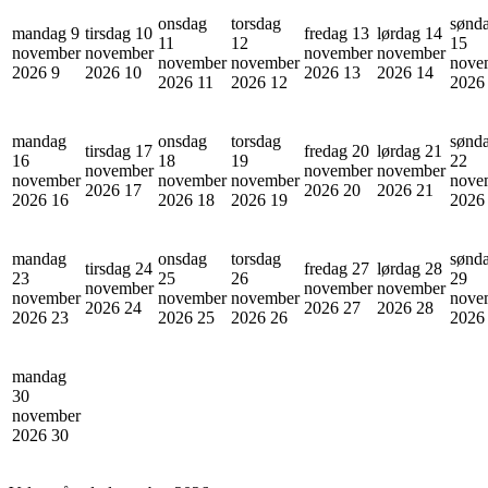
onsdag
torsdag
sønd
mandag 9
tirsdag 10
fredag 13
lørdag 14
11
12
15
november
november
november
november
november
november
nove
2026
9
2026
10
2026
13
2026
14
2026
11
2026
12
202
mandag
onsdag
torsdag
sønd
tirsdag 17
fredag 20
lørdag 21
16
18
19
22
november
november
november
november
november
november
nove
2026
17
2026
20
2026
21
2026
16
2026
18
2026
19
202
mandag
onsdag
torsdag
sønd
tirsdag 24
fredag 27
lørdag 28
23
25
26
29
november
november
november
november
november
november
nove
2026
24
2026
27
2026
28
2026
23
2026
25
2026
26
202
mandag
30
november
2026
30