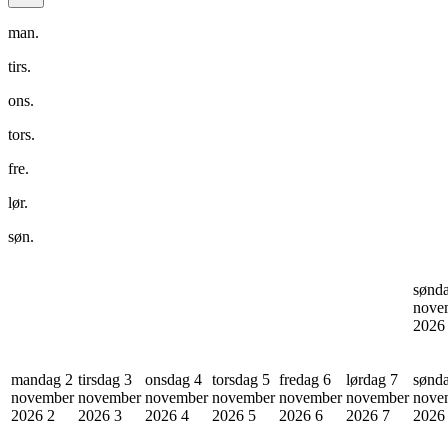
man.
tirs.
ons.
tors.
fre.
lør.
søn.
sønd
nove
202
mandag 2
tirsdag 3
onsdag 4
torsdag 5
fredag 6
lørdag 7
sønd
november
november
november
november
november
november
nove
2026
2
2026
3
2026
4
2026
5
2026
6
2026
7
202