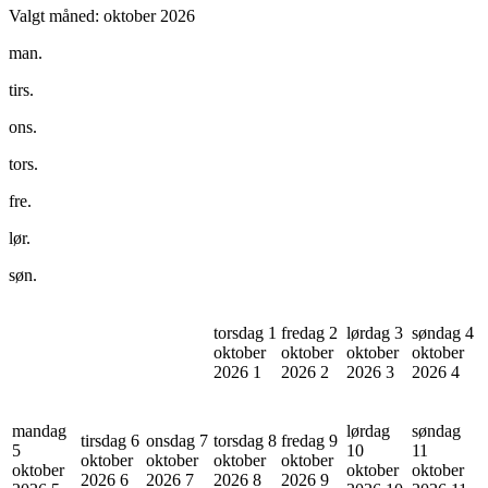
Valgt måned:
oktober 2026
man.
tirs.
ons.
tors.
fre.
lør.
søn.
torsdag 1
fredag 2
lørdag 3
søndag 4
oktober
oktober
oktober
oktober
2026
1
2026
2
2026
3
2026
4
mandag
lørdag
søndag
tirsdag 6
onsdag 7
torsdag 8
fredag 9
5
10
11
oktober
oktober
oktober
oktober
oktober
oktober
oktober
2026
6
2026
7
2026
8
2026
9