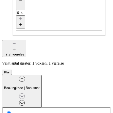
st
Tilføj værelse
Valgt antal gæster:
1 voksen, 1 værelse
Klar
Bookingkode
|
Bonusnat