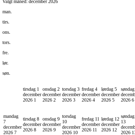
Valgt måned:
december 2026
man.
tirs.
ons.
tors.
fre.
lør.
søn.
tirsdag 1
onsdag 2
torsdag 3
fredag 4
lørdag 5
søndag
december
december
december
december
december
decemb
2026
1
2026
2
2026
3
2026
4
2026
5
2026
6
mandag
torsdag
søndag
tirsdag 8
onsdag 9
fredag 11
lørdag 12
7
10
13
december
december
december
december
december
december
decemb
2026
8
2026
9
2026
11
2026
12
2026
7
2026
10
2026
1