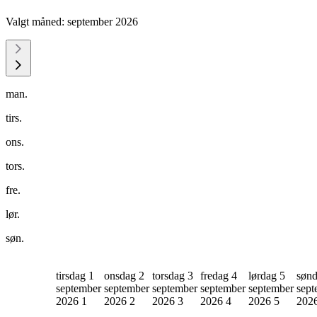
Valgt måned:
september 2026
man.
tirs.
ons.
tors.
fre.
lør.
søn.
tirsdag 1
onsdag 2
torsdag 3
fredag 4
lørdag 5
sønd
september
september
september
september
september
sept
2026
1
2026
2
2026
3
2026
4
2026
5
202