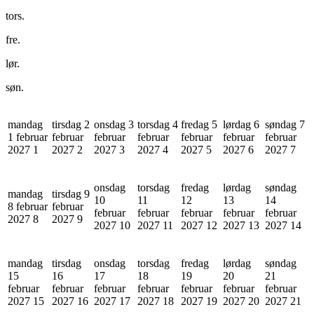
tors.
fre.
lør.
søn.
mandag
tirsdag 2
onsdag 3
torsdag 4
fredag 5
lørdag 6
søndag 7
1 februar
februar
februar
februar
februar
februar
februar
2027
1
2027
2
2027
3
2027
4
2027
5
2027
6
2027
7
onsdag
torsdag
fredag
lørdag
søndag
mandag
tirsdag 9
10
11
12
13
14
8 februar
februar
februar
februar
februar
februar
februar
2027
8
2027
9
2027
10
2027
11
2027
12
2027
13
2027
14
mandag
tirsdag
onsdag
torsdag
fredag
lørdag
søndag
15
16
17
18
19
20
21
februar
februar
februar
februar
februar
februar
februar
2027
15
2027
16
2027
17
2027
18
2027
19
2027
20
2027
21