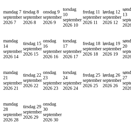
torsdag
søn
mandag 7
tirsdag 8
onsdag 9
fredag 11
lørdag 12
10
13
september
september
september
september
september
september
sept
2026
7
2026
8
2026
9
2026
11
2026
12
2026
10
202
mandag
onsdag
torsdag
søn
tirsdag 15
fredag 18
lørdag 19
14
16
17
20
september
september
september
september
september
september
sept
2026
15
2026
18
2026
19
2026
14
2026
16
2026
17
202
mandag
onsdag
torsdag
søn
tirsdag 22
fredag 25
lørdag 26
21
23
24
27
september
september
september
september
september
september
sept
2026
22
2026
25
2026
26
2026
21
2026
23
2026
24
202
mandag
onsdag
tirsdag 29
28
30
september
september
september
2026
29
2026
28
2026
30