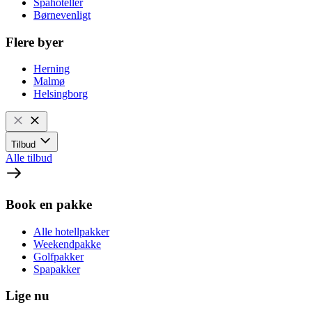
Spahoteller
Børnevenligt
Flere byer
Herning
Malmø
Helsingborg
Tilbud
Alle tilbud
Book en pakke
Alle hotellpakker
Weekendpakke
Golfpakker
Spapakker
Lige nu