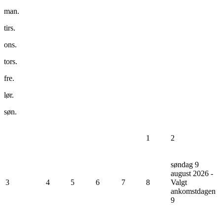
man.
tirs.
ons.
tors.
fre.
lør.
søn.
1
2
søndag 9
august 2026 -
3
4
5
6
7
8
Valgt
ankomstdagen
9