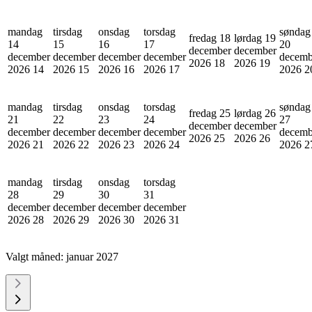
mandag
tirsdag
onsdag
torsdag
søndag
fredag 18
lørdag 19
14
15
16
17
20
december
december
december
december
december
december
decemb
2026
18
2026
19
2026
14
2026
15
2026
16
2026
17
2026
2
mandag
tirsdag
onsdag
torsdag
søndag
fredag 25
lørdag 26
21
22
23
24
27
december
december
december
december
december
december
decemb
2026
25
2026
26
2026
21
2026
22
2026
23
2026
24
2026
2
mandag
tirsdag
onsdag
torsdag
28
29
30
31
december
december
december
december
2026
28
2026
29
2026
30
2026
31
Valgt måned:
januar 2027