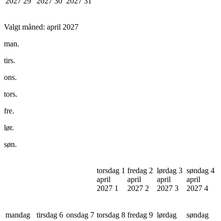
2027
29
2027
30
2027
31
Valgt måned:
april 2027
man.
tirs.
ons.
tors.
fre.
lør.
søn.
torsdag 1
fredag 2
lørdag 3
søndag 4
april
april
april
april
2027
1
2027
2
2027
3
2027
4
mandag
tirsdag 6
onsdag 7
torsdag 8
fredag 9
lørdag
søndag