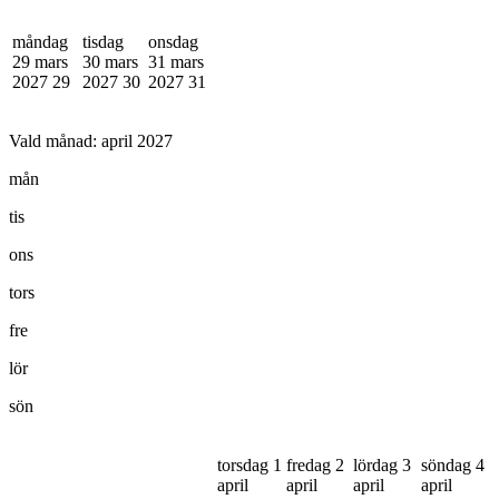
måndag
tisdag
onsdag
29 mars
30 mars
31 mars
2027
29
2027
30
2027
31
Vald månad:
april 2027
mån
tis
ons
tors
fre
lör
sön
torsdag 1
fredag 2
lördag 3
söndag 4
april
april
april
april