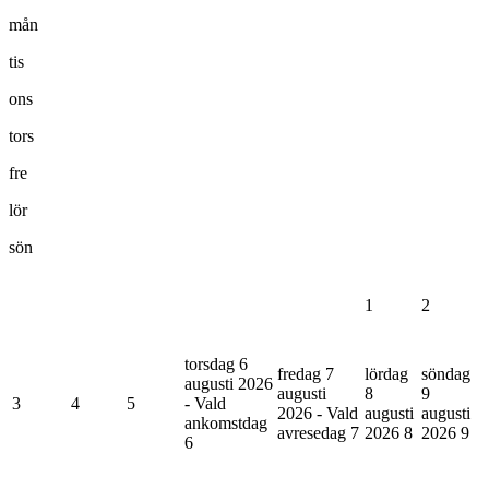
mån
tis
ons
tors
fre
lör
sön
1
2
torsdag 6
fredag 7
lördag
söndag
augusti 2026
augusti
8
9
3
4
5
- Vald
2026 - Vald
augusti
augusti
ankomstdag
avresedag
7
2026
8
2026
9
6