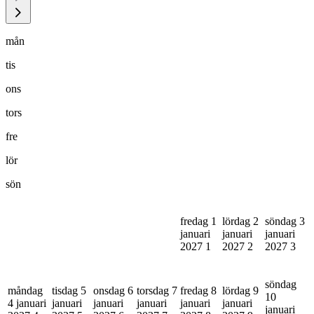
mån
tis
ons
tors
fre
lör
sön
fredag 1
lördag 2
söndag 3
januari
januari
januari
2027
1
2027
2
2027
3
söndag
måndag
tisdag 5
onsdag 6
torsdag 7
fredag 8
lördag 9
10
4 januari
januari
januari
januari
januari
januari
januari