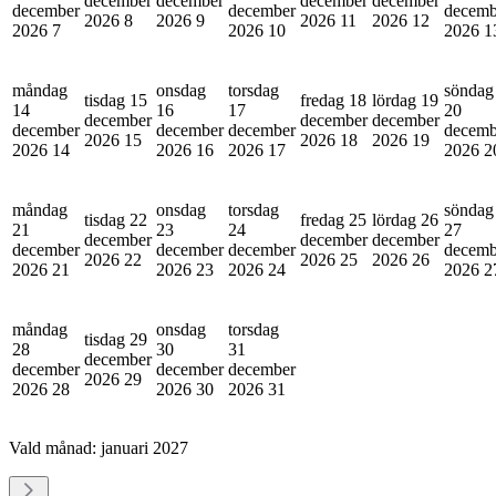
december
december
december
december
december
december
decemb
2026
8
2026
9
2026
11
2026
12
2026
7
2026
10
2026
1
måndag
onsdag
torsdag
söndag
tisdag 15
fredag 18
lördag 19
14
16
17
20
december
december
december
december
december
december
decemb
2026
15
2026
18
2026
19
2026
14
2026
16
2026
17
2026
2
måndag
onsdag
torsdag
söndag
tisdag 22
fredag 25
lördag 26
21
23
24
27
december
december
december
december
december
december
decemb
2026
22
2026
25
2026
26
2026
21
2026
23
2026
24
2026
2
måndag
onsdag
torsdag
tisdag 29
28
30
31
december
december
december
december
2026
29
2026
28
2026
30
2026
31
Vald månad:
januari 2027