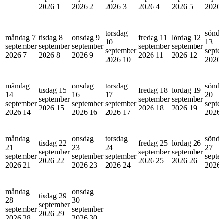
2026
1
2026
2
2026
3
2026
4
2026
5
202
torsdag
sön
måndag 7
tisdag 8
onsdag 9
fredag 11
lördag 12
10
13
september
september
september
september
september
september
sept
2026
7
2026
8
2026
9
2026
11
2026
12
2026
10
202
måndag
onsdag
torsdag
sön
tisdag 15
fredag 18
lördag 19
14
16
17
20
september
september
september
september
september
september
sept
2026
15
2026
18
2026
19
2026
14
2026
16
2026
17
202
måndag
onsdag
torsdag
sön
tisdag 22
fredag 25
lördag 26
21
23
24
27
september
september
september
september
september
september
sept
2026
22
2026
25
2026
26
2026
21
2026
23
2026
24
202
måndag
onsdag
tisdag 29
28
30
september
september
september
2026
29
2026
28
2026
30