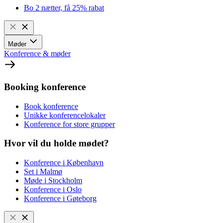
Bo 2 nætter, få 25% rabat
Møder
Konference & møder
Booking konference
Book konference
Unikke konferencelokaler
Konference for store grupper
Hvor vil du holde mødet?
Konference i København
Set i Malmø
Møde i Stockholm
Konference i Oslo
Konference i Gøteborg