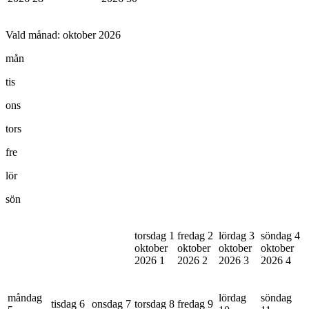
Vald månad:
oktober 2026
mån
tis
ons
tors
fre
lör
sön
torsdag 1
fredag 2
lördag 3
söndag 4
oktober
oktober
oktober
oktober
2026
1
2026
2
2026
3
2026
4
måndag
lördag
söndag
tisdag 6
onsdag 7
torsdag 8
fredag 9