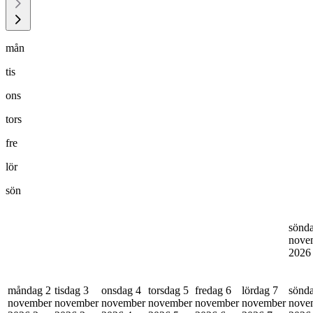
mån
tis
ons
tors
fre
lör
sön
sönd
nove
202
måndag 2
tisdag 3
onsdag 4
torsdag 5
fredag 6
lördag 7
sönd
november
november
november
november
november
november
nove