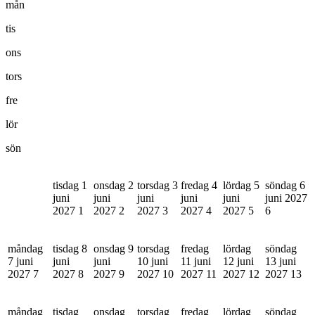
mån
tis
ons
tors
fre
lör
sön
tisdag 1
onsdag 2
torsdag 3
fredag 4
lördag 5
söndag 6
juni
juni
juni
juni
juni
juni 2027
2027
1
2027
2
2027
3
2027
4
2027
5
6
måndag
tisdag 8
onsdag 9
torsdag
fredag
lördag
söndag
7 juni
juni
juni
10 juni
11 juni
12 juni
13 juni
2027
7
2027
8
2027
9
2027
10
2027
11
2027
12
2027
13
måndag
tisdag
onsdag
torsdag
fredag
lördag
söndag