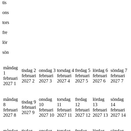
tis
ons
tors
fre
lör
sön
måndag
tisdag 2
onsdag 3
torsdag 4
fredag 5
lördag 6
söndag 7
1
februari
februari
februari
februari
februari
februari
februari
2027
2
2027
3
2027
4
2027
5
2027
6
2027
7
2027
1
måndag
onsdag
torsdag
fredag
lördag
söndag
tisdag 9
8
10
11
12
13
14
februari
februari
februari
februari
februari
februari
februari
2027
9
2027
8
2027
10
2027
11
2027
12
2027
13
2027
14
måndag
tisdag
onsdag
torsdag
fredag
lördag
söndag