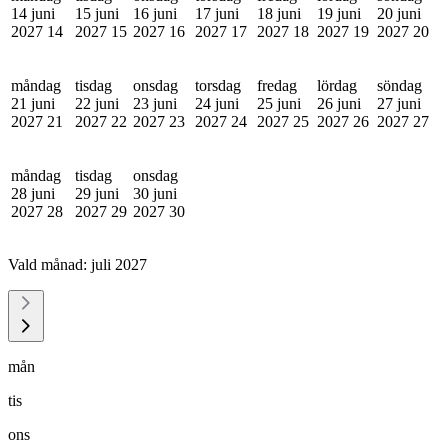
14 juni
15 juni
16 juni
17 juni
18 juni
19 juni
20 juni
2027
14
2027
15
2027
16
2027
17
2027
18
2027
19
2027
20
måndag
tisdag
onsdag
torsdag
fredag
lördag
söndag
21 juni
22 juni
23 juni
24 juni
25 juni
26 juni
27 juni
2027
21
2027
22
2027
23
2027
24
2027
25
2027
26
2027
27
måndag
tisdag
onsdag
28 juni
29 juni
30 juni
2027
28
2027
29
2027
30
Vald månad:
juli 2027
mån
tis
ons