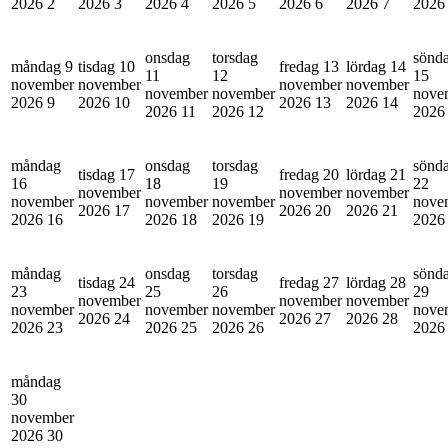
2026
2
2026
3
2026
4
2026
5
2026
6
2026
7
202
onsdag
torsdag
sönd
måndag 9
tisdag 10
fredag 13
lördag 14
11
12
15
november
november
november
november
november
november
nove
2026
9
2026
10
2026
13
2026
14
2026
11
2026
12
202
måndag
onsdag
torsdag
sönd
tisdag 17
fredag 20
lördag 21
16
18
19
22
november
november
november
november
november
november
nove
2026
17
2026
20
2026
21
2026
16
2026
18
2026
19
202
måndag
onsdag
torsdag
sönd
tisdag 24
fredag 27
lördag 28
23
25
26
29
november
november
november
november
november
november
nove
2026
24
2026
27
2026
28
2026
23
2026
25
2026
26
202
måndag
30
november
2026
30