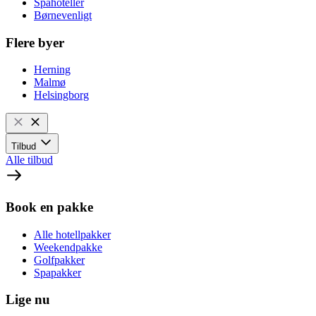
Spahoteller
Børnevenligt
Flere byer
Herning
Malmø
Helsingborg
Tilbud
Alle tilbud
Book en pakke
Alle hotellpakker
Weekendpakke
Golfpakker
Spapakker
Lige nu