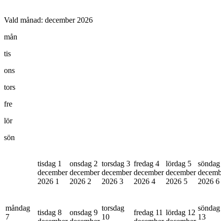
Vald månad:
december 2026
mån
tis
ons
tors
fre
lör
sön
tisdag 1
onsdag 2
torsdag 3
fredag 4
lördag 5
söndag
december
december
december
december
december
decemb
2026
1
2026
2
2026
3
2026
4
2026
5
2026
6
måndag
torsdag
söndag
tisdag 8
onsdag 9
fredag 11
lördag 12
7
10
13