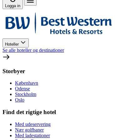
Logga in
Hoteller
Se alle hoteller og destinationer
Storbyer
København
Odense
Stockholm
Oslo
Find det rigtige hotel
Med udeservering
Nær golfbaner
Med ladestationer