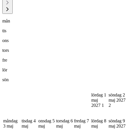
mån
tis
ons
tors
fre
lör
sön
lördag 1
söndag 2
maj
maj 2027
2027
1
2
måndag
tisdag 4
onsdag 5
torsdag 6
fredag 7
lördag 8
söndag 9
3 maj
maj
maj
maj
maj
maj
maj 2027