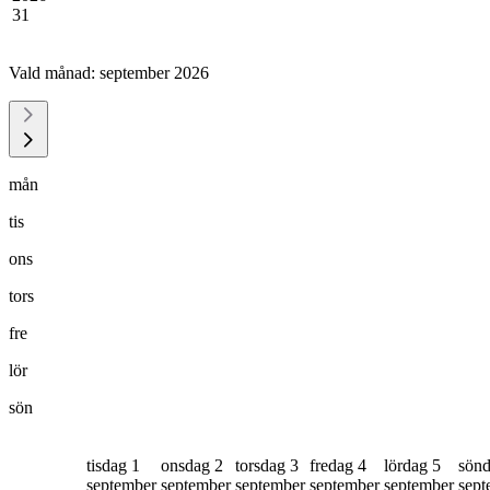
31
Vald månad:
september 2026
mån
tis
ons
tors
fre
lör
sön
tisdag 1
onsdag 2
torsdag 3
fredag 4
lördag 5
sönd
september
september
september
september
september
sept