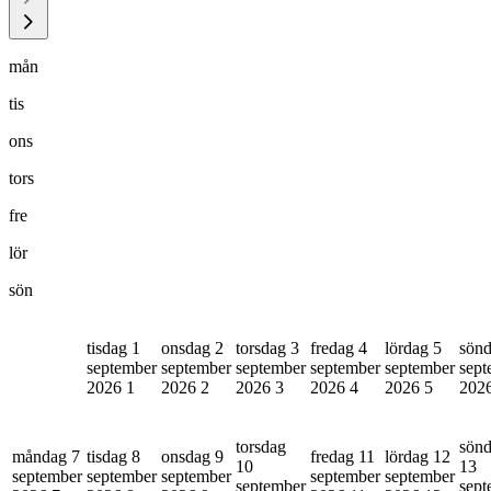
mån
tis
ons
tors
fre
lör
sön
tisdag 1
onsdag 2
torsdag 3
fredag 4
lördag 5
sönd
september
september
september
september
september
sept
2026
1
2026
2
2026
3
2026
4
2026
5
202
torsdag
sön
måndag 7
tisdag 8
onsdag 9
fredag 11
lördag 12
10
13
september
september
september
september
september
september
sept