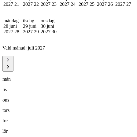
2027
21
2027
22
2027
23
2027
24
2027
25
2027
26
2027
27
måndag
tisdag
onsdag
28 juni
29 juni
30 juni
2027
28
2027
29
2027
30
Vald månad:
juli 2027
mån
tis
ons
tors
fre
lör