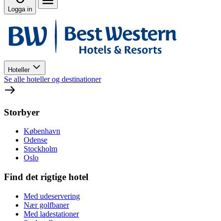
Logga in
Hoteller
Se alle hoteller og destinationer
Storbyer
København
Odense
Stockholm
Oslo
Find det rigtige hotel
Med udeservering
Nær golfbaner
Med ladestationer