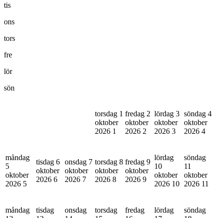
tis
ons
tors
fre
lör
sön
torsdag 1
fredag 2
lördag 3
söndag 4
oktober
oktober
oktober
oktober
2026
1
2026
2
2026
3
2026
4
måndag
lördag
söndag
tisdag 6
onsdag 7
torsdag 8
fredag 9
5
10
11
oktober
oktober
oktober
oktober
oktober
oktober
oktober
2026
6
2026
7
2026
8
2026
9
2026
5
2026
10
2026
11
måndag
tisdag
onsdag
torsdag
fredag
lördag
söndag