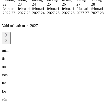
22
23
24
25
26
27
28
februari
februari
februari
februari
februari
februari
februari
2027
22
2027
23
2027
24
2027
25
2027
26
2027
27
2027
28
Vald månad:
mars 2027
mån
tis
ons
tors
fre
lör
sön