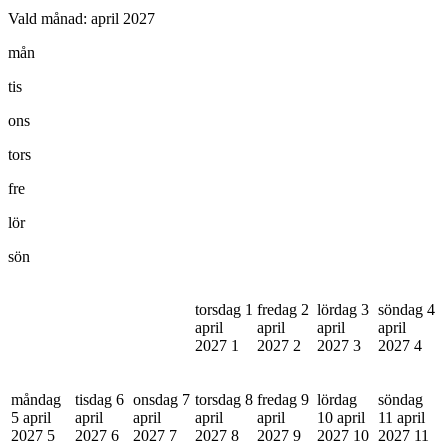
Vald månad:
april 2027
mån
tis
ons
tors
fre
lör
sön
torsdag 1
fredag 2
lördag 3
söndag 4
april
april
april
april
2027
1
2027
2
2027
3
2027
4
måndag
tisdag 6
onsdag 7
torsdag 8
fredag 9
lördag
söndag
5 april
april
april
april
april
10 april
11 april
2027
5
2027
6
2027
7
2027
8
2027
9
2027
10
2027
11