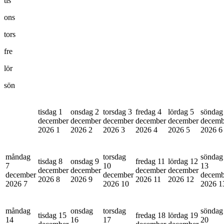
tis
ons
tors
fre
lör
sön
tisdag 1
onsdag 2
torsdag 3
fredag 4
lördag 5
söndag
december
december
december
december
december
decemb
2026
1
2026
2
2026
3
2026
4
2026
5
2026
6
måndag
torsdag
söndag
tisdag 8
onsdag 9
fredag 11
lördag 12
7
10
13
december
december
december
december
december
december
decemb
2026
8
2026
9
2026
11
2026
12
2026
7
2026
10
2026
1
måndag
onsdag
torsdag
söndag
tisdag 15
fredag 18
lördag 19
14
16
17
20