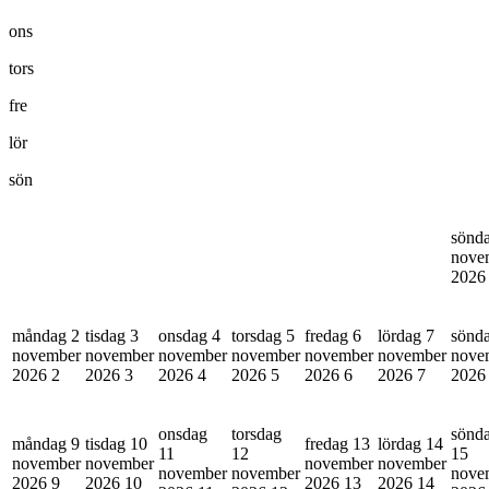
ons
tors
fre
lör
sön
sönd
nove
202
måndag 2
tisdag 3
onsdag 4
torsdag 5
fredag 6
lördag 7
sönd
november
november
november
november
november
november
nove
2026
2
2026
3
2026
4
2026
5
2026
6
2026
7
202
onsdag
torsdag
sönd
måndag 9
tisdag 10
fredag 13
lördag 14
11
12
15
november
november
november
november
november
november
nove
2026
9
2026
10
2026
13
2026
14