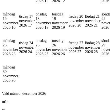
2026
11
2026
12
202
måndag
onsdag
torsdag
sönd
tisdag 17
fredag 20
lördag 21
16
18
19
22
november
november
november
november
november
november
nove
2026
17
2026
20
2026
21
2026
16
2026
18
2026
19
202
måndag
onsdag
torsdag
sönd
tisdag 24
fredag 27
lördag 28
23
25
26
29
november
november
november
november
november
november
nove
2026
24
2026
27
2026
28
2026
23
2026
25
2026
26
202
måndag
30
november
2026
30
Vald månad:
december 2026
mån