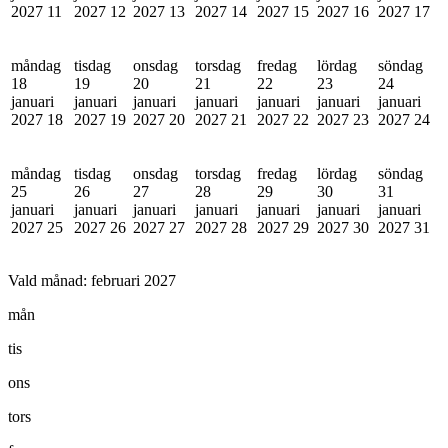
2027
11
2027
12
2027
13
2027
14
2027
15
2027
16
2027
17
måndag
tisdag
onsdag
torsdag
fredag
lördag
söndag
18
19
20
21
22
23
24
januari
januari
januari
januari
januari
januari
januari
2027
18
2027
19
2027
20
2027
21
2027
22
2027
23
2027
24
måndag
tisdag
onsdag
torsdag
fredag
lördag
söndag
25
26
27
28
29
30
31
januari
januari
januari
januari
januari
januari
januari
2027
25
2027
26
2027
27
2027
28
2027
29
2027
30
2027
31
Vald månad:
februari 2027
mån
tis
ons
tors