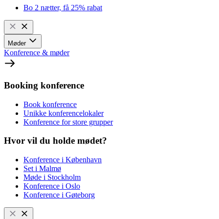
Bo 2 nætter, få 25% rabat
Møder
Konference & møder
Booking konference
Book konference
Unikke konferencelokaler
Konference for store grupper
Hvor vil du holde mødet?
Konference i København
Set i Malmø
Møde i Stockholm
Konference i Oslo
Konference i Gøteborg