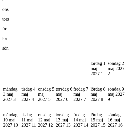
ons
tors
fre
lör
sön
lördag 1
söndag 2
maj
maj 2027
2027
1
2
måndag
tisdag 4
onsdag 5
torsdag 6
fredag 7
lördag 8
söndag 9
3 maj
maj
maj
maj
maj
maj
maj 2027
2027
3
2027
4
2027
5
2027
6
2027
7
2027
8
9
måndag
tisdag
onsdag
torsdag
fredag
lördag
söndag
10 maj
11 maj
12 maj
13 maj
14 maj
15 maj
16 maj
2027
10
2027
11
2027
12
2027
13
2027
14
2027
15
2027
16