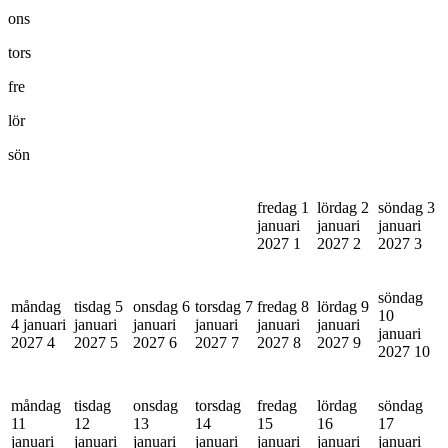
ons
tors
fre
lör
sön
fredag 1
lördag 2
söndag 3
januari
januari
januari
2027
1
2027
2
2027
3
söndag
måndag
tisdag 5
onsdag 6
torsdag 7
fredag 8
lördag 9
10
4 januari
januari
januari
januari
januari
januari
januari
2027
4
2027
5
2027
6
2027
7
2027
8
2027
9
2027
10
måndag
tisdag
onsdag
torsdag
fredag
lördag
söndag
11
12
13
14
15
16
17
januari
januari
januari
januari
januari
januari
januari