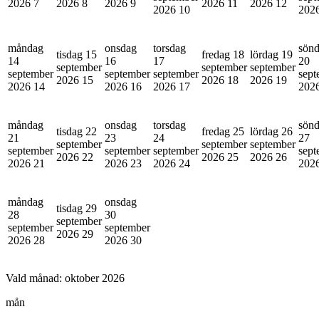
2026
7
2026
8
2026
9
2026
11
2026
12
2026
10
202
måndag
onsdag
torsdag
sön
tisdag 15
fredag 18
lördag 19
14
16
17
20
september
september
september
september
september
september
sept
2026
15
2026
18
2026
19
2026
14
2026
16
2026
17
202
måndag
onsdag
torsdag
sön
tisdag 22
fredag 25
lördag 26
21
23
24
27
september
september
september
september
september
september
sept
2026
22
2026
25
2026
26
2026
21
2026
23
2026
24
202
måndag
onsdag
tisdag 29
28
30
september
september
september
2026
29
2026
28
2026
30
Vald månad:
oktober 2026
mån