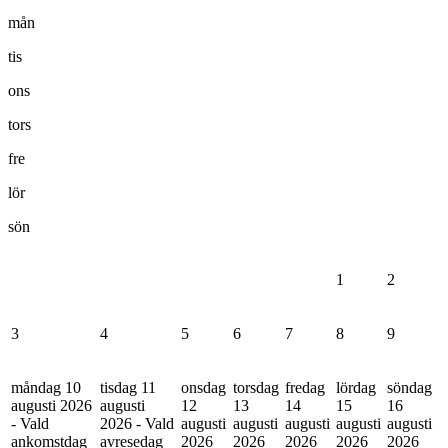
mån
tis
ons
tors
fre
lör
sön
1
2
3
4
5
6
7
8
9
måndag 10
tisdag 11
onsdag
torsdag
fredag
lördag
söndag
augusti 2026
augusti
12
13
14
15
16
- Vald
2026 - Vald
augusti
augusti
augusti
augusti
augusti
ankomstdag
avresedag
2026
2026
2026
2026
2026