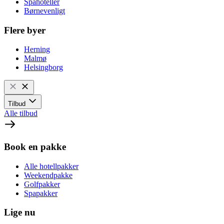
Spahoteller
Børnevenligt
Flere byer
Herning
Malmø
Helsingborg
Tilbud
Alle tilbud
Book en pakke
Alle hotellpakker
Weekendpakke
Golfpakker
Spapakker
Lige nu