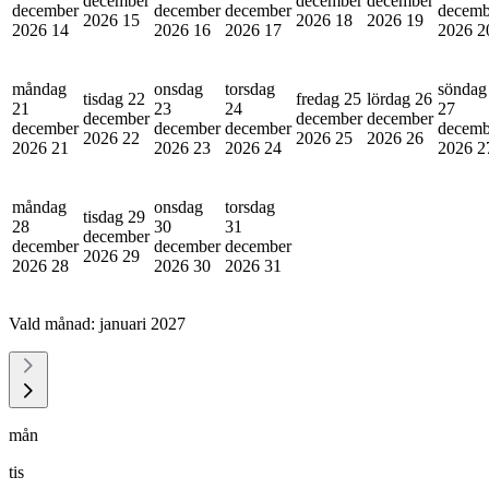
december
december
december
december
december
december
decemb
2026
15
2026
18
2026
19
2026
14
2026
16
2026
17
2026
2
måndag
onsdag
torsdag
söndag
tisdag 22
fredag 25
lördag 26
21
23
24
27
december
december
december
december
december
december
decemb
2026
22
2026
25
2026
26
2026
21
2026
23
2026
24
2026
2
måndag
onsdag
torsdag
tisdag 29
28
30
31
december
december
december
december
2026
29
2026
28
2026
30
2026
31
Vald månad:
januari 2027
mån
tis