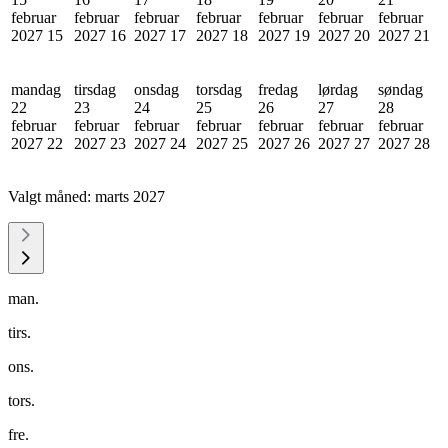
februar
februar
februar
februar
februar
februar
februar
2027
15
2027
16
2027
17
2027
18
2027
19
2027
20
2027
21
mandag
tirsdag
onsdag
torsdag
fredag
lørdag
søndag
22
23
24
25
26
27
28
februar
februar
februar
februar
februar
februar
februar
2027
22
2027
23
2027
24
2027
25
2027
26
2027
27
2027
28
Valgt måned:
marts 2027
man.
tirs.
ons.
tors.
fre.