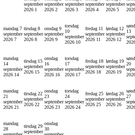
september
september
september
september
september
sept
2026
1
2026
2
2026
3
2026
4
2026
5
202
torsdag
søn
mandag 7
tirsdag 8
onsdag 9
fredag 11
lørdag 12
10
13
september
september
september
september
september
september
sept
2026
7
2026
8
2026
9
2026
11
2026
12
2026
10
202
mandag
onsdag
torsdag
søn
tirsdag 15
fredag 18
lørdag 19
14
16
17
20
september
september
september
september
september
september
sept
2026
15
2026
18
2026
19
2026
14
2026
16
2026
17
202
mandag
onsdag
torsdag
søn
tirsdag 22
fredag 25
lørdag 26
21
23
24
27
september
september
september
september
september
september
sept
2026
22
2026
25
2026
26
2026
21
2026
23
2026
24
202
mandag
onsdag
tirsdag 29
28
30
september
september
september