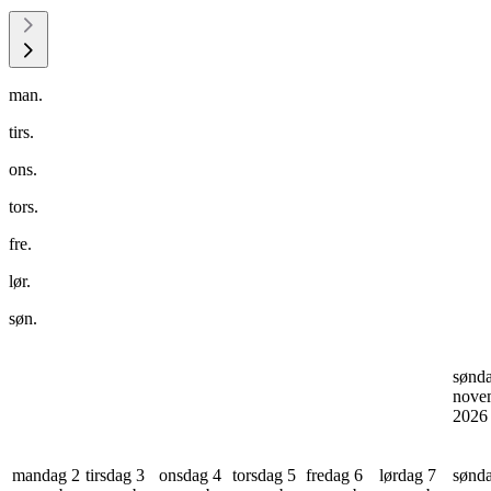
man.
tirs.
ons.
tors.
fre.
lør.
søn.
sønd
nove
202
mandag 2
tirsdag 3
onsdag 4
torsdag 5
fredag 6
lørdag 7
sønd