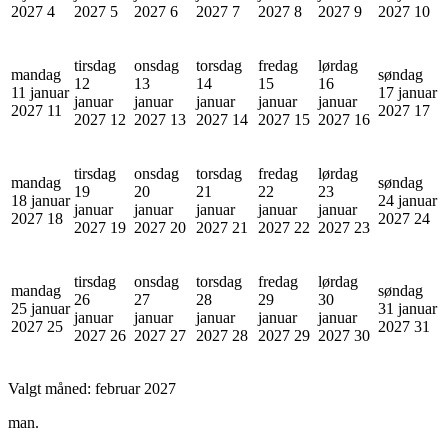
2027
4
2027
5
2027
6
2027
7
2027
8
2027
9
2027
10
tirsdag
onsdag
torsdag
fredag
lørdag
mandag
søndag
12
13
14
15
16
11 januar
17 januar
januar
januar
januar
januar
januar
2027
11
2027
17
2027
12
2027
13
2027
14
2027
15
2027
16
tirsdag
onsdag
torsdag
fredag
lørdag
mandag
søndag
19
20
21
22
23
18 januar
24 januar
januar
januar
januar
januar
januar
2027
18
2027
24
2027
19
2027
20
2027
21
2027
22
2027
23
tirsdag
onsdag
torsdag
fredag
lørdag
mandag
søndag
26
27
28
29
30
25 januar
31 januar
januar
januar
januar
januar
januar
2027
25
2027
31
2027
26
2027
27
2027
28
2027
29
2027
30
Valgt måned:
februar 2027
man.