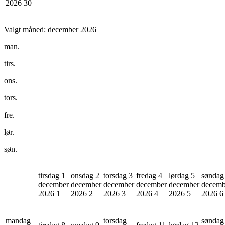
2026
30
Valgt måned:
december 2026
man.
tirs.
ons.
tors.
fre.
lør.
søn.
tirsdag 1
onsdag 2
torsdag 3
fredag 4
lørdag 5
søndag
december
december
december
december
december
decemb
2026
1
2026
2
2026
3
2026
4
2026
5
2026
6
mandag
torsdag
søndag