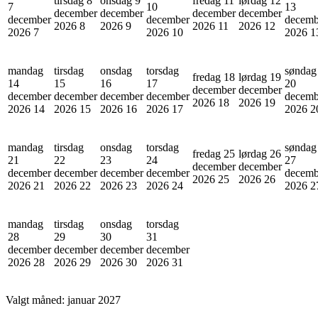
tirsdag 8
onsdag 9
fredag 11
lørdag 12
7
10
13
december
december
december
december
december
december
decemb
2026
8
2026
9
2026
11
2026
12
2026
7
2026
10
2026
1
mandag
tirsdag
onsdag
torsdag
søndag
fredag 18
lørdag 19
14
15
16
17
20
december
december
december
december
december
december
decemb
2026
18
2026
19
2026
14
2026
15
2026
16
2026
17
2026
2
mandag
tirsdag
onsdag
torsdag
søndag
fredag 25
lørdag 26
21
22
23
24
27
december
december
december
december
december
december
decemb
2026
25
2026
26
2026
21
2026
22
2026
23
2026
24
2026
2
mandag
tirsdag
onsdag
torsdag
28
29
30
31
december
december
december
december
2026
28
2026
29
2026
30
2026
31
Valgt måned:
januar 2027