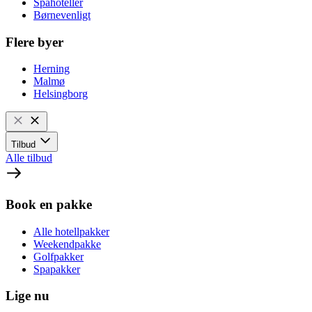
Spahoteller
Børnevenligt
Flere byer
Herning
Malmø
Helsingborg
Tilbud
Alle tilbud
Book en pakke
Alle hotellpakker
Weekendpakke
Golfpakker
Spapakker
Lige nu