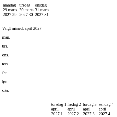
mandag
tirsdag
onsdag
29 marts
30 marts
31 marts
2027
29
2027
30
2027
31
Valgt måned:
april 2027
man.
tirs.
ons.
tors.
fre.
lør.
søn.
torsdag 1
fredag 2
lørdag 3
søndag 4
april
april
april
april
2027
1
2027
2
2027
3
2027
4