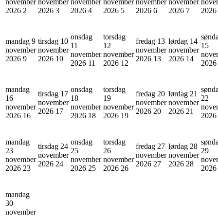
november
november
november
november
november
november
nove
2026
2
2026
3
2026
4
2026
5
2026
6
2026
7
202
onsdag
torsdag
sønd
mandag 9
tirsdag 10
fredag 13
lørdag 14
11
12
15
november
november
november
november
november
november
nove
2026
9
2026
10
2026
13
2026
14
2026
11
2026
12
202
mandag
onsdag
torsdag
sønd
tirsdag 17
fredag 20
lørdag 21
16
18
19
22
november
november
november
november
november
november
nove
2026
17
2026
20
2026
21
2026
16
2026
18
2026
19
202
mandag
onsdag
torsdag
sønd
tirsdag 24
fredag 27
lørdag 28
23
25
26
29
november
november
november
november
november
november
nove
2026
24
2026
27
2026
28
2026
23
2026
25
2026
26
202
mandag
30
november