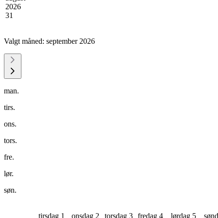
2026
31
Valgt måned:
september 2026
man.
tirs.
ons.
tors.
fre.
lør.
søn.
tirsdag 1
onsdag 2
torsdag 3
fredag 4
lørdag 5
sønd