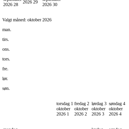
2026
29
2026
28
2026
30
Valgt måned:
oktober 2026
man.
tirs.
ons.
tors.
fre.
lør.
søn.
torsdag 1
fredag 2
lørdag 3
søndag 4
oktober
oktober
oktober
oktober
2026
1
2026
2
2026
3
2026
4