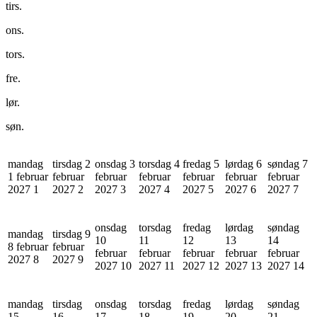
tirs.
ons.
tors.
fre.
lør.
søn.
mandag
tirsdag 2
onsdag 3
torsdag 4
fredag 5
lørdag 6
søndag 7
1 februar
februar
februar
februar
februar
februar
februar
2027
1
2027
2
2027
3
2027
4
2027
5
2027
6
2027
7
onsdag
torsdag
fredag
lørdag
søndag
mandag
tirsdag 9
10
11
12
13
14
8 februar
februar
februar
februar
februar
februar
februar
2027
8
2027
9
2027
10
2027
11
2027
12
2027
13
2027
14
mandag
tirsdag
onsdag
torsdag
fredag
lørdag
søndag
15
16
17
18
19
20
21