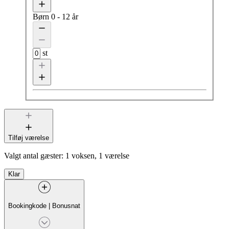
Børn
0 - 12 år
st
Tilføj værelse
Valgt antal gæster:
1 voksen, 1 værelse
Klar
Bookingkode
|
Bonusnat