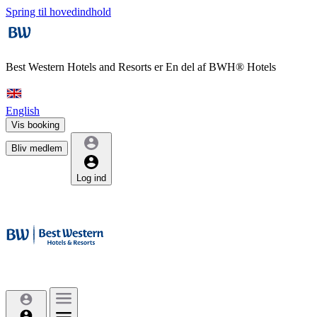
Spring til hovedindhold
Best Western Hotels and Resorts er
En del af BWH® Hotels
English
Vis booking
Bliv medlem
Log ind