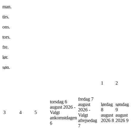
man.
tirs.
ons.
tors.
fre.
lør.
søn.
1
2
fredag 7
torsdag 6
august
lørdag
søndag
august 2026 -
2026 -
8
9
3
4
5
Valgt
Valgt
august
august
ankomstdagen
afrejsedag
2026
8
2026
9
6
7