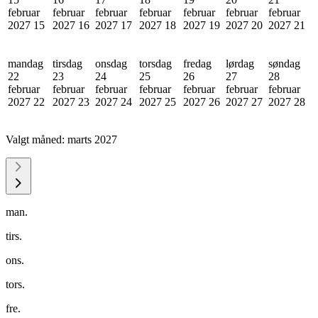
februar
februar
februar
februar
februar
februar
februar
2027
15
2027
16
2027
17
2027
18
2027
19
2027
20
2027
21
mandag
tirsdag
onsdag
torsdag
fredag
lørdag
søndag
22
23
24
25
26
27
28
februar
februar
februar
februar
februar
februar
februar
2027
22
2027
23
2027
24
2027
25
2027
26
2027
27
2027
28
Valgt måned:
marts 2027
man.
tirs.
ons.
tors.
fre.