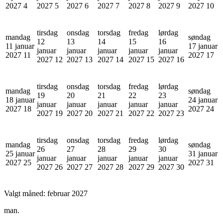
2027
4
2027
5
2027
6
2027
7
2027
8
2027
9
2027
10
tirsdag
onsdag
torsdag
fredag
lørdag
mandag
søndag
12
13
14
15
16
11 januar
17 januar
januar
januar
januar
januar
januar
2027
11
2027
17
2027
12
2027
13
2027
14
2027
15
2027
16
tirsdag
onsdag
torsdag
fredag
lørdag
mandag
søndag
19
20
21
22
23
18 januar
24 januar
januar
januar
januar
januar
januar
2027
18
2027
24
2027
19
2027
20
2027
21
2027
22
2027
23
tirsdag
onsdag
torsdag
fredag
lørdag
mandag
søndag
26
27
28
29
30
25 januar
31 januar
januar
januar
januar
januar
januar
2027
25
2027
31
2027
26
2027
27
2027
28
2027
29
2027
30
Valgt måned:
februar 2027
man.