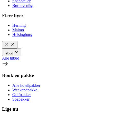
Spahoteller
Børnevenligt
Flere byer
Herning
Malmø
Helsingborg
Tilbud
Alle tilbud
Book en pakke
Alle hotellpakker
Weekendpakke
Golfpakker
Spapakker
Lige nu