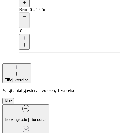
Børn
0 - 12 år
st
Tilføj værelse
Valgt antal gæster:
1 voksen, 1 værelse
Klar
Bookingkode
|
Bonusnat