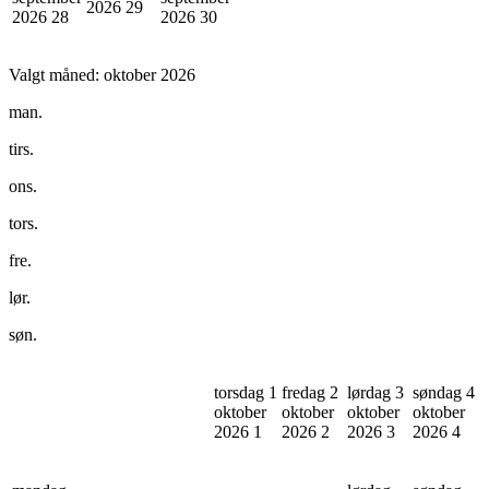
2026
29
2026
28
2026
30
Valgt måned:
oktober 2026
man.
tirs.
ons.
tors.
fre.
lør.
søn.
torsdag 1
fredag 2
lørdag 3
søndag 4
oktober
oktober
oktober
oktober
2026
1
2026
2
2026
3
2026
4