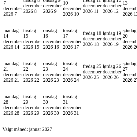
tirsdag 8
onsdag 9
fredag 11
lørdag 12
7
10
13
december
december
december
december
december
december
decemb
2026
8
2026
9
2026
11
2026
12
2026
7
2026
10
2026
1
mandag
tirsdag
onsdag
torsdag
søndag
fredag 18
lørdag 19
14
15
16
17
20
december
december
december
december
december
december
decemb
2026
18
2026
19
2026
14
2026
15
2026
16
2026
17
2026
2
mandag
tirsdag
onsdag
torsdag
søndag
fredag 25
lørdag 26
21
22
23
24
27
december
december
december
december
december
december
decemb
2026
25
2026
26
2026
21
2026
22
2026
23
2026
24
2026
2
mandag
tirsdag
onsdag
torsdag
28
29
30
31
december
december
december
december
2026
28
2026
29
2026
30
2026
31
Valgt måned:
januar 2027