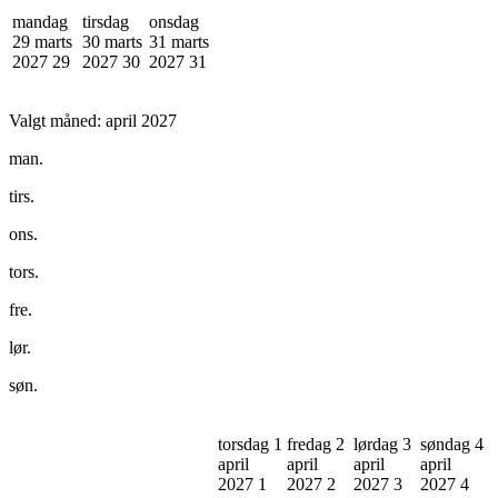
mandag
tirsdag
onsdag
29 marts
30 marts
31 marts
2027
29
2027
30
2027
31
Valgt måned:
april 2027
man.
tirs.
ons.
tors.
fre.
lør.
søn.
torsdag 1
fredag 2
lørdag 3
søndag 4
april
april
april
april
2027
1
2027
2
2027
3
2027
4