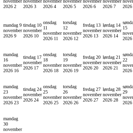
november
november
november
november
november
november
nove
2026
2
2026
3
2026
4
2026
5
2026
6
2026
7
202
onsdag
torsdag
sønd
mandag 9
tirsdag 10
fredag 13
lørdag 14
11
12
15
november
november
november
november
november
november
nove
2026
9
2026
10
2026
13
2026
14
2026
11
2026
12
202
mandag
onsdag
torsdag
sønd
tirsdag 17
fredag 20
lørdag 21
16
18
19
22
november
november
november
november
november
november
nove
2026
17
2026
20
2026
21
2026
16
2026
18
2026
19
202
mandag
onsdag
torsdag
sønd
tirsdag 24
fredag 27
lørdag 28
23
25
26
29
november
november
november
november
november
november
nove
2026
24
2026
27
2026
28
2026
23
2026
25
2026
26
202
mandag
30
november