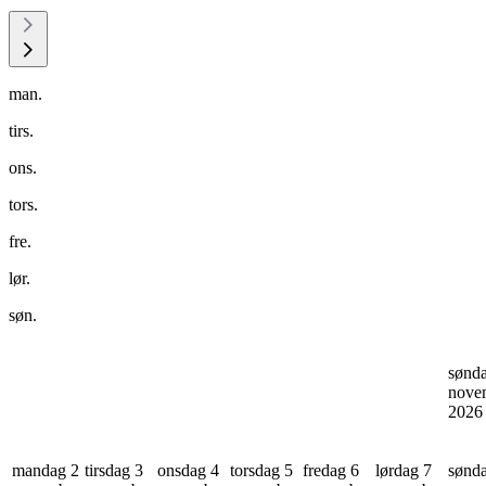
man.
tirs.
ons.
tors.
fre.
lør.
søn.
sønd
nove
202
mandag 2
tirsdag 3
onsdag 4
torsdag 5
fredag 6
lørdag 7
sønd