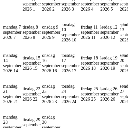
september
september
september
september
september
sept
2026
1
2026
2
2026
3
2026
4
2026
5
202
torsdag
søn
mandag 7
tirsdag 8
onsdag 9
fredag 11
lørdag 12
10
13
september
september
september
september
september
september
sept
2026
7
2026
8
2026
9
2026
11
2026
12
2026
10
202
mandag
onsdag
torsdag
søn
tirsdag 15
fredag 18
lørdag 19
14
16
17
20
september
september
september
september
september
september
sept
2026
15
2026
18
2026
19
2026
14
2026
16
2026
17
202
mandag
onsdag
torsdag
søn
tirsdag 22
fredag 25
lørdag 26
21
23
24
27
september
september
september
september
september
september
sept
2026
22
2026
25
2026
26
2026
21
2026
23
2026
24
202
mandag
onsdag
tirsdag 29
28
30
september
september
september