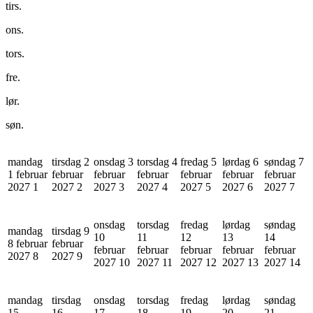
tirs.
ons.
tors.
fre.
lør.
søn.
mandag
tirsdag 2
onsdag 3
torsdag 4
fredag 5
lørdag 6
søndag 7
1 februar
februar
februar
februar
februar
februar
februar
2027
1
2027
2
2027
3
2027
4
2027
5
2027
6
2027
7
onsdag
torsdag
fredag
lørdag
søndag
mandag
tirsdag 9
10
11
12
13
14
8 februar
februar
februar
februar
februar
februar
februar
2027
8
2027
9
2027
10
2027
11
2027
12
2027
13
2027
14
mandag
tirsdag
onsdag
torsdag
fredag
lørdag
søndag
15
16
17
18
19
20
21