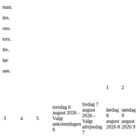
man.
tirs.
ons.
tors.
fre.
lør.
søn.
1
2
fredag 7
torsdag 6
august
lørdag
søndag
august 2026 -
2026 -
8
9
3
4
5
Valgt
Valgt
august
august
ankomstdagen
afrejsedag
2026
8
2026
9
6
7