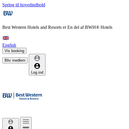
Spring til hovedindhold
Best Western Hotels and Resorts er
En del af BWH® Hotels
English
Vis booking
Bliv medlem
Log ind