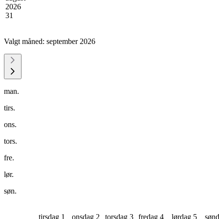
2026
31
Valgt måned:
september 2026
man.
tirs.
ons.
tors.
fre.
lør.
søn.
tirsdag 1
onsdag 2
torsdag 3
fredag 4
lørdag 5
sønd