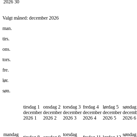
2026
30
Valgt måned:
december 2026
man.
tirs.
ons.
tors.
fre.
lør.
søn.
tirsdag 1
onsdag 2
torsdag 3
fredag 4
lørdag 5
søndag
december
december
december
december
december
decemb
2026
1
2026
2
2026
3
2026
4
2026
5
2026
6
mandag
torsdag
søndag