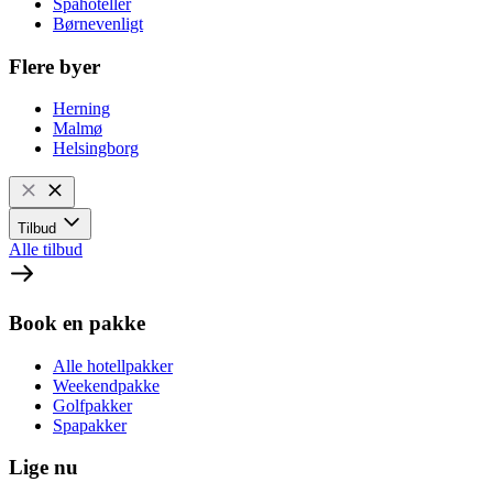
Spahoteller
Børnevenligt
Flere byer
Herning
Malmø
Helsingborg
Tilbud
Alle tilbud
Book en pakke
Alle hotellpakker
Weekendpakke
Golfpakker
Spapakker
Lige nu