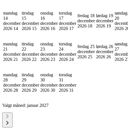
mandag
tirsdag
onsdag
torsdag
søndag
fredag 18
lørdag 19
14
15
16
17
20
december
december
december
december
december
december
decemb
2026
18
2026
19
2026
14
2026
15
2026
16
2026
17
2026
2
mandag
tirsdag
onsdag
torsdag
søndag
fredag 25
lørdag 26
21
22
23
24
27
december
december
december
december
december
december
decemb
2026
25
2026
26
2026
21
2026
22
2026
23
2026
24
2026
2
mandag
tirsdag
onsdag
torsdag
28
29
30
31
december
december
december
december
2026
28
2026
29
2026
30
2026
31
Valgt måned:
januar 2027