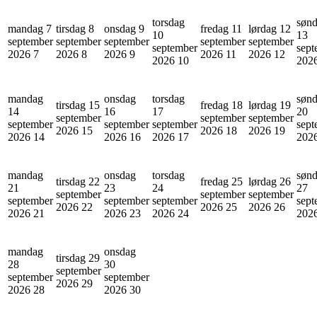
torsdag
søn
mandag 7
tirsdag 8
onsdag 9
fredag 11
lørdag 12
10
13
september
september
september
september
september
september
sept
2026
7
2026
8
2026
9
2026
11
2026
12
2026
10
202
mandag
onsdag
torsdag
søn
tirsdag 15
fredag 18
lørdag 19
14
16
17
20
september
september
september
september
september
september
sept
2026
15
2026
18
2026
19
2026
14
2026
16
2026
17
202
mandag
onsdag
torsdag
søn
tirsdag 22
fredag 25
lørdag 26
21
23
24
27
september
september
september
september
september
september
sept
2026
22
2026
25
2026
26
2026
21
2026
23
2026
24
202
mandag
onsdag
tirsdag 29
28
30
september
september
september
2026
29
2026
28
2026
30