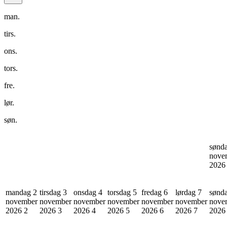
man.
tirs.
ons.
tors.
fre.
lør.
søn.
sønd
nove
202
mandag 2
tirsdag 3
onsdag 4
torsdag 5
fredag 6
lørdag 7
sønd
november
november
november
november
november
november
nove
2026
2
2026
3
2026
4
2026
5
2026
6
2026
7
202