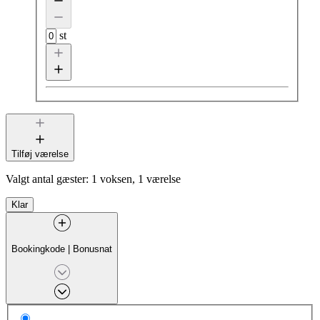
st
Tilføj værelse
Valgt antal gæster:
1 voksen, 1 værelse
Klar
Bookingkode
|
Bonusnat