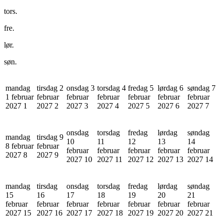
tors.
fre.
lør.
søn.
mandag
tirsdag 2
onsdag 3
torsdag 4
fredag 5
lørdag 6
søndag 7
1 februar
februar
februar
februar
februar
februar
februar
2027
1
2027
2
2027
3
2027
4
2027
5
2027
6
2027
7
onsdag
torsdag
fredag
lørdag
søndag
mandag
tirsdag 9
10
11
12
13
14
8 februar
februar
februar
februar
februar
februar
februar
2027
8
2027
9
2027
10
2027
11
2027
12
2027
13
2027
14
mandag
tirsdag
onsdag
torsdag
fredag
lørdag
søndag
15
16
17
18
19
20
21
februar
februar
februar
februar
februar
februar
februar
2027
15
2027
16
2027
17
2027
18
2027
19
2027
20
2027
21