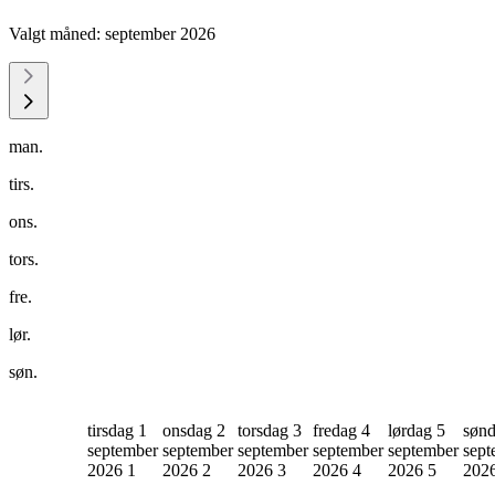
Valgt måned:
september 2026
man.
tirs.
ons.
tors.
fre.
lør.
søn.
tirsdag 1
onsdag 2
torsdag 3
fredag 4
lørdag 5
sønd
september
september
september
september
september
sept
2026
1
2026
2
2026
3
2026
4
2026
5
202