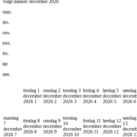
Valgt måned:
december 2026
man.
tirs.
ons.
tors.
fre.
lør.
søn.
tirsdag 1
onsdag 2
torsdag 3
fredag 4
lørdag 5
søndag
december
december
december
december
december
decemb
2026
1
2026
2
2026
3
2026
4
2026
5
2026
6
mandag
torsdag
søndag
tirsdag 8
onsdag 9
fredag 11
lørdag 12
7
10
13
december
december
december
december
december
december
decemb
2026
8
2026
9
2026
11
2026
12
2026
7
2026
10
2026
1