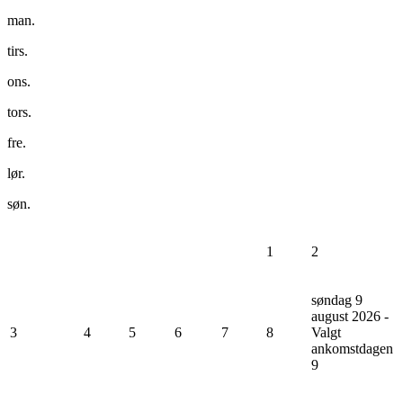
man.
tirs.
ons.
tors.
fre.
lør.
søn.
1
2
søndag 9
august 2026 -
3
4
5
6
7
8
Valgt
ankomstdagen
9