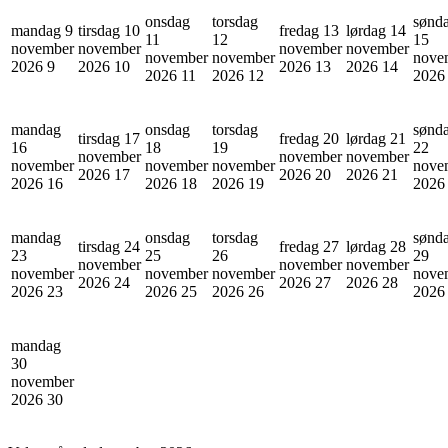
onsdag
torsdag
sønd
mandag 9
tirsdag 10
fredag 13
lørdag 14
11
12
15
november
november
november
november
november
november
nove
2026
9
2026
10
2026
13
2026
14
2026
11
2026
12
202
mandag
onsdag
torsdag
sønd
tirsdag 17
fredag 20
lørdag 21
16
18
19
22
november
november
november
november
november
november
nove
2026
17
2026
20
2026
21
2026
16
2026
18
2026
19
202
mandag
onsdag
torsdag
sønd
tirsdag 24
fredag 27
lørdag 28
23
25
26
29
november
november
november
november
november
november
nove
2026
24
2026
27
2026
28
2026
23
2026
25
2026
26
202
mandag
30
november
2026
30