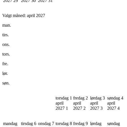
2027
29
2027
30
2027
31
Valgt måned:
april 2027
man.
tirs.
ons.
tors.
fre.
lør.
søn.
torsdag 1
fredag 2
lørdag 3
søndag 4
april
april
april
april
2027
1
2027
2
2027
3
2027
4
mandag
tirsdag 6
onsdag 7
torsdag 8
fredag 9
lørdag
søndag