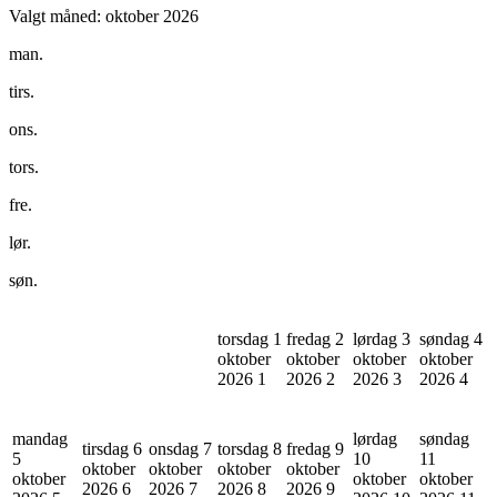
Valgt måned:
oktober 2026
man.
tirs.
ons.
tors.
fre.
lør.
søn.
torsdag 1
fredag 2
lørdag 3
søndag 4
oktober
oktober
oktober
oktober
2026
1
2026
2
2026
3
2026
4
mandag
lørdag
søndag
tirsdag 6
onsdag 7
torsdag 8
fredag 9
5
10
11
oktober
oktober
oktober
oktober
oktober
oktober
oktober
2026
6
2026
7
2026
8
2026
9