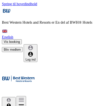
Spring til hovedindhold
Best Western Hotels and Resorts er
En del af BWH® Hotels
English
Vis booking
Bliv medlem
Log ind