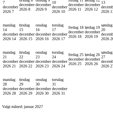
tirsdag 8
onsdag 9
fredag 11
lørdag 12
7
10
13
december
december
december
december
december
december
decemb
2026
8
2026
9
2026
11
2026
12
2026
7
2026
10
2026
1
mandag
tirsdag
onsdag
torsdag
søndag
fredag 18
lørdag 19
14
15
16
17
20
december
december
december
december
december
december
decemb
2026
18
2026
19
2026
14
2026
15
2026
16
2026
17
2026
2
mandag
tirsdag
onsdag
torsdag
søndag
fredag 25
lørdag 26
21
22
23
24
27
december
december
december
december
december
december
decemb
2026
25
2026
26
2026
21
2026
22
2026
23
2026
24
2026
2
mandag
tirsdag
onsdag
torsdag
28
29
30
31
december
december
december
december
2026
28
2026
29
2026
30
2026
31
Valgt måned:
januar 2027