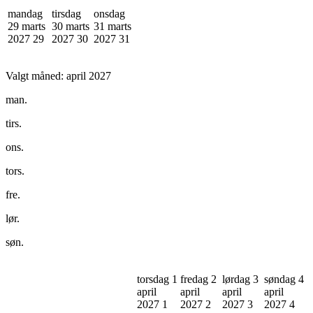
mandag
tirsdag
onsdag
29 marts
30 marts
31 marts
2027
29
2027
30
2027
31
Valgt måned:
april 2027
man.
tirs.
ons.
tors.
fre.
lør.
søn.
torsdag 1
fredag 2
lørdag 3
søndag 4
april
april
april
april
2027
1
2027
2
2027
3
2027
4