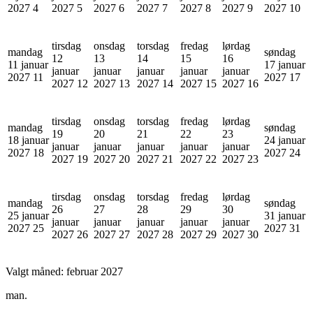
2027
4
2027
5
2027
6
2027
7
2027
8
2027
9
2027
10
tirsdag
onsdag
torsdag
fredag
lørdag
mandag
søndag
12
13
14
15
16
11 januar
17 januar
januar
januar
januar
januar
januar
2027
11
2027
17
2027
12
2027
13
2027
14
2027
15
2027
16
tirsdag
onsdag
torsdag
fredag
lørdag
mandag
søndag
19
20
21
22
23
18 januar
24 januar
januar
januar
januar
januar
januar
2027
18
2027
24
2027
19
2027
20
2027
21
2027
22
2027
23
tirsdag
onsdag
torsdag
fredag
lørdag
mandag
søndag
26
27
28
29
30
25 januar
31 januar
januar
januar
januar
januar
januar
2027
25
2027
31
2027
26
2027
27
2027
28
2027
29
2027
30
Valgt måned:
februar 2027
man.