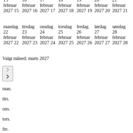
februar
februar
februar
februar
februar
februar
februar
2027
15
2027
16
2027
17
2027
18
2027
19
2027
20
2027
21
mandag
tirsdag
onsdag
torsdag
fredag
lørdag
søndag
22
23
24
25
26
27
28
februar
februar
februar
februar
februar
februar
februar
2027
22
2027
23
2027
24
2027
25
2027
26
2027
27
2027
28
Valgt måned:
marts 2027
man.
tirs.
ons.
tors.
fre.