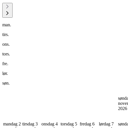
man.
tirs.
ons.
tors.
fre.
lør.
søn.
sønd
nove
202
mandag 2
tirsdag 3
onsdag 4
torsdag 5
fredag 6
lørdag 7
sønd