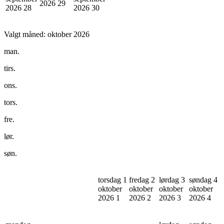
2026
29
2026
28
2026
30
Valgt måned:
oktober 2026
man.
tirs.
ons.
tors.
fre.
lør.
søn.
torsdag 1
fredag 2
lørdag 3
søndag 4
oktober
oktober
oktober
oktober
2026
1
2026
2
2026
3
2026
4