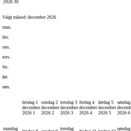
2026
30
Valgt måned:
december 2026
man.
tirs.
ons.
tors.
fre.
lør.
søn.
tirsdag 1
onsdag 2
torsdag 3
fredag 4
lørdag 5
søndag
december
december
december
december
december
decemb
2026
1
2026
2
2026
3
2026
4
2026
5
2026
6
mandag
torsdag
søndag