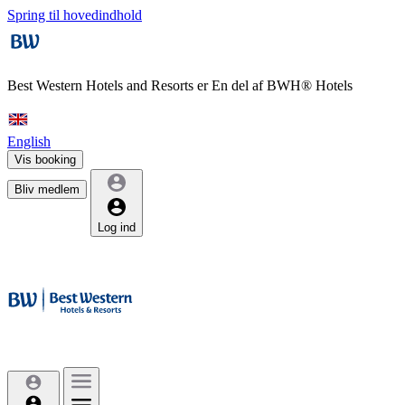
Spring til hovedindhold
Best Western Hotels and Resorts er
En del af BWH® Hotels
English
Vis booking
Bliv medlem
Log ind