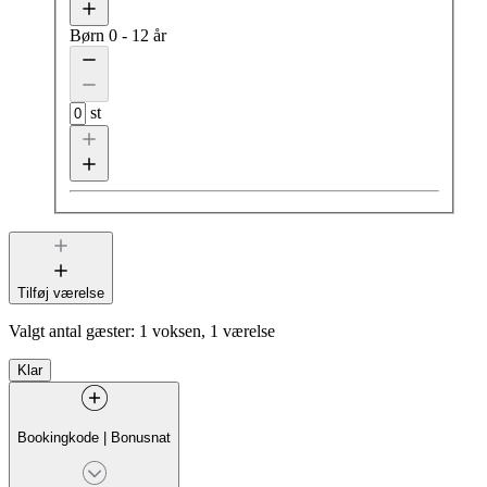
Børn
0 - 12 år
st
Tilføj værelse
Valgt antal gæster:
1 voksen, 1 værelse
Klar
Bookingkode
|
Bonusnat