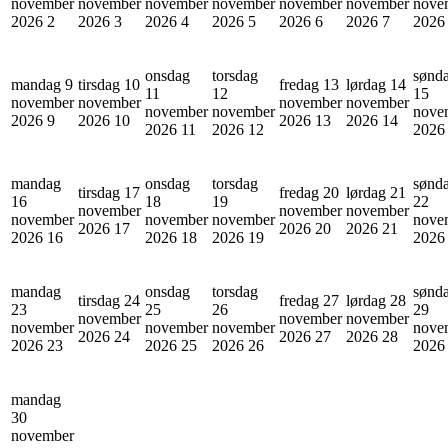
november
november
november
november
november
november
nove
2026
2
2026
3
2026
4
2026
5
2026
6
2026
7
202
onsdag
torsdag
sønd
mandag 9
tirsdag 10
fredag 13
lørdag 14
11
12
15
november
november
november
november
november
november
nove
2026
9
2026
10
2026
13
2026
14
2026
11
2026
12
202
mandag
onsdag
torsdag
sønd
tirsdag 17
fredag 20
lørdag 21
16
18
19
22
november
november
november
november
november
november
nove
2026
17
2026
20
2026
21
2026
16
2026
18
2026
19
202
mandag
onsdag
torsdag
sønd
tirsdag 24
fredag 27
lørdag 28
23
25
26
29
november
november
november
november
november
november
nove
2026
24
2026
27
2026
28
2026
23
2026
25
2026
26
202
mandag
30
november