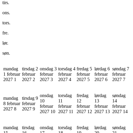
tirs.
ons.
tors.
fre.
lør.
søn.
mandag
tirsdag 2
onsdag 3
torsdag 4
fredag 5
lørdag 6
søndag 7
1 februar
februar
februar
februar
februar
februar
februar
2027
1
2027
2
2027
3
2027
4
2027
5
2027
6
2027
7
onsdag
torsdag
fredag
lørdag
søndag
mandag
tirsdag 9
10
11
12
13
14
8 februar
februar
februar
februar
februar
februar
februar
2027
8
2027
9
2027
10
2027
11
2027
12
2027
13
2027
14
mandag
tirsdag
onsdag
torsdag
fredag
lørdag
søndag
15
16
17
18
19
20
21