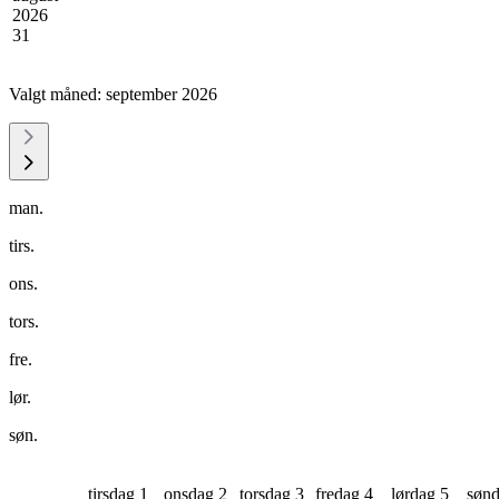
2026
31
Valgt måned:
september 2026
man.
tirs.
ons.
tors.
fre.
lør.
søn.
tirsdag 1
onsdag 2
torsdag 3
fredag 4
lørdag 5
sønd