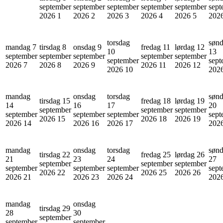
september
september
september
september
september
sept
2026
1
2026
2
2026
3
2026
4
2026
5
202
torsdag
søn
mandag 7
tirsdag 8
onsdag 9
fredag 11
lørdag 12
10
13
september
september
september
september
september
september
sept
2026
7
2026
8
2026
9
2026
11
2026
12
2026
10
202
mandag
onsdag
torsdag
søn
tirsdag 15
fredag 18
lørdag 19
14
16
17
20
september
september
september
september
september
september
sept
2026
15
2026
18
2026
19
2026
14
2026
16
2026
17
202
mandag
onsdag
torsdag
søn
tirsdag 22
fredag 25
lørdag 26
21
23
24
27
september
september
september
september
september
september
sept
2026
22
2026
25
2026
26
2026
21
2026
23
2026
24
202
mandag
onsdag
tirsdag 29
28
30
september
september
september