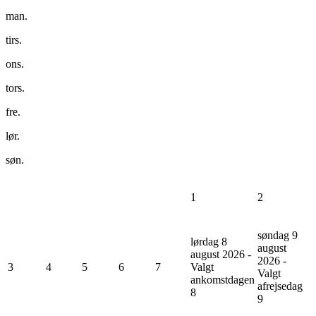
man.
tirs.
ons.
tors.
fre.
lør.
søn.
1
2
søndag 9
lørdag 8
august
august 2026 -
2026 -
3
4
5
6
7
Valgt
Valgt
ankomstdagen
afrejsedag
8
9