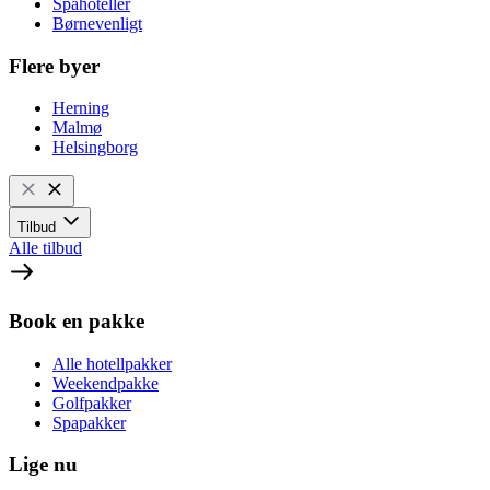
Spahoteller
Børnevenligt
Flere byer
Herning
Malmø
Helsingborg
Tilbud
Alle tilbud
Book en pakke
Alle hotellpakker
Weekendpakke
Golfpakker
Spapakker
Lige nu