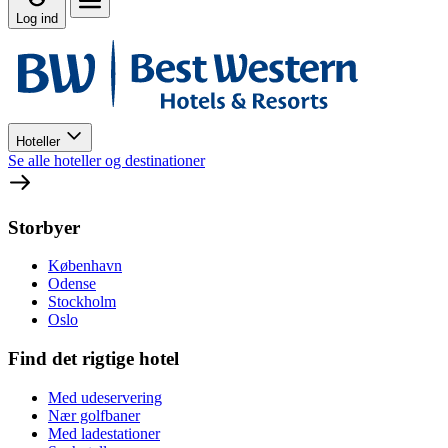
Log ind
Hoteller
Se alle hoteller og destinationer
Storbyer
København
Odense
Stockholm
Oslo
Find det rigtige hotel
Med udeservering
Nær golfbaner
Med ladestationer