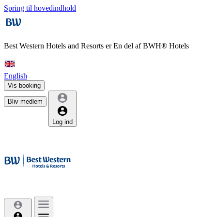
Spring til hovedindhold
Best Western Hotels and Resorts er
En del af BWH® Hotels
English
Vis booking
Bliv medlem
Log ind