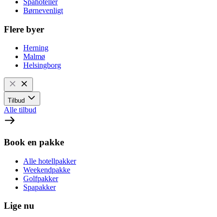
Spahoteller
Børnevenligt
Flere byer
Herning
Malmø
Helsingborg
Tilbud
Alle tilbud
Book en pakke
Alle hotellpakker
Weekendpakke
Golfpakker
Spapakker
Lige nu