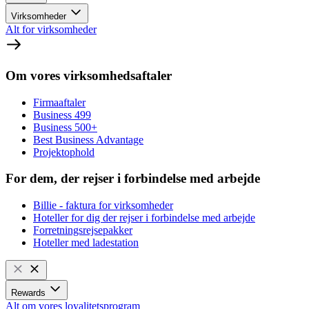
Virksomheder
Alt for virksomheder
Om vores virksomhedsaftaler
Firmaaftaler
Business 499
Business 500+
Best Business Advantage
Projektophold
For dem, der rejser i forbindelse med arbejde
Billie - faktura for virksomheder
Hoteller for dig der rejser i forbindelse med arbejde
Forretningsrejsepakker
Hoteller med ladestation
Rewards
Alt om vores loyalitetsprogram