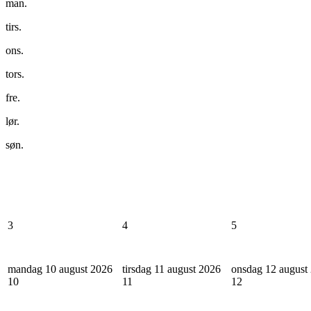
man.
tirs.
ons.
tors.
fre.
lør.
søn.
3
4
5
mandag 10 august 2026
tirsdag 11 august 2026
onsdag 12 august
10
11
12