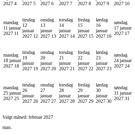
2027
4
2027
5
2027
6
2027
7
2027
8
2027
9
2027
10
tirsdag
onsdag
torsdag
fredag
lørdag
mandag
søndag
12
13
14
15
16
11 januar
17 januar
januar
januar
januar
januar
januar
2027
11
2027
17
2027
12
2027
13
2027
14
2027
15
2027
16
tirsdag
onsdag
torsdag
fredag
lørdag
mandag
søndag
19
20
21
22
23
18 januar
24 januar
januar
januar
januar
januar
januar
2027
18
2027
24
2027
19
2027
20
2027
21
2027
22
2027
23
tirsdag
onsdag
torsdag
fredag
lørdag
mandag
søndag
26
27
28
29
30
25 januar
31 januar
januar
januar
januar
januar
januar
2027
25
2027
31
2027
26
2027
27
2027
28
2027
29
2027
30
Valgt måned:
februar 2027
man.