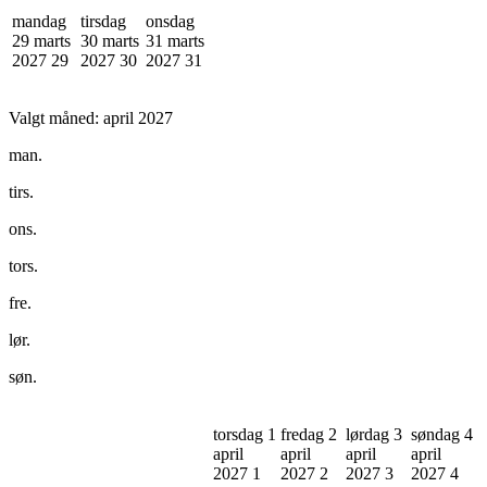
mandag
tirsdag
onsdag
29 marts
30 marts
31 marts
2027
29
2027
30
2027
31
Valgt måned:
april 2027
man.
tirs.
ons.
tors.
fre.
lør.
søn.
torsdag 1
fredag 2
lørdag 3
søndag 4
april
april
april
april
2027
1
2027
2
2027
3
2027
4