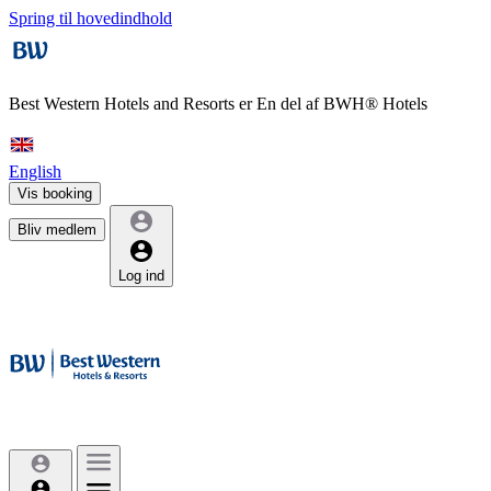
Spring til hovedindhold
Best Western Hotels and Resorts er
En del af BWH® Hotels
English
Vis booking
Bliv medlem
Log ind