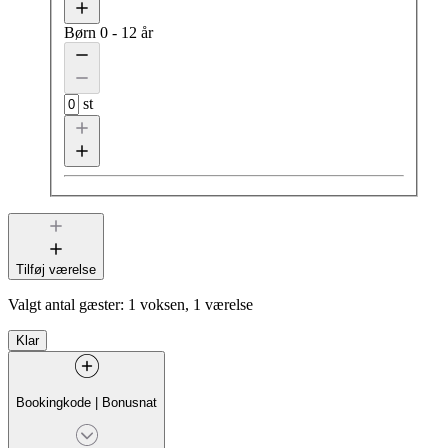
Børn
0 - 12 år
st
Tilføj værelse
Valgt antal gæster:
1 voksen, 1 værelse
Klar
Bookingkode
|
Bonusnat