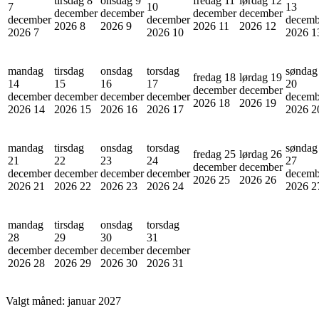
tirsdag 8
onsdag 9
fredag 11
lørdag 12
7
10
13
december
december
december
december
december
december
decemb
2026
8
2026
9
2026
11
2026
12
2026
7
2026
10
2026
1
mandag
tirsdag
onsdag
torsdag
søndag
fredag 18
lørdag 19
14
15
16
17
20
december
december
december
december
december
december
decemb
2026
18
2026
19
2026
14
2026
15
2026
16
2026
17
2026
2
mandag
tirsdag
onsdag
torsdag
søndag
fredag 25
lørdag 26
21
22
23
24
27
december
december
december
december
december
december
decemb
2026
25
2026
26
2026
21
2026
22
2026
23
2026
24
2026
2
mandag
tirsdag
onsdag
torsdag
28
29
30
31
december
december
december
december
2026
28
2026
29
2026
30
2026
31
Valgt måned:
januar 2027