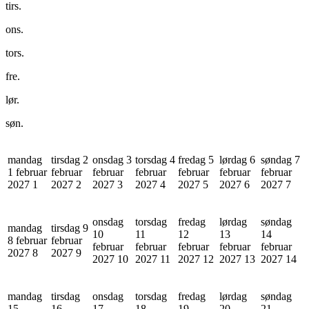
tirs.
ons.
tors.
fre.
lør.
søn.
mandag
tirsdag 2
onsdag 3
torsdag 4
fredag 5
lørdag 6
søndag 7
1 februar
februar
februar
februar
februar
februar
februar
2027
1
2027
2
2027
3
2027
4
2027
5
2027
6
2027
7
onsdag
torsdag
fredag
lørdag
søndag
mandag
tirsdag 9
10
11
12
13
14
8 februar
februar
februar
februar
februar
februar
februar
2027
8
2027
9
2027
10
2027
11
2027
12
2027
13
2027
14
mandag
tirsdag
onsdag
torsdag
fredag
lørdag
søndag
15
16
17
18
19
20
21