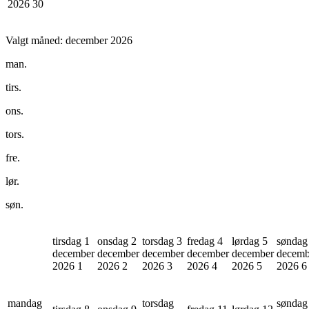
2026
30
Valgt måned:
december 2026
man.
tirs.
ons.
tors.
fre.
lør.
søn.
tirsdag 1
onsdag 2
torsdag 3
fredag 4
lørdag 5
søndag
december
december
december
december
december
decemb
2026
1
2026
2
2026
3
2026
4
2026
5
2026
6
mandag
torsdag
søndag