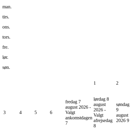
man.
tirs.
ons.
tors.
fre.
lør.
søn.
1
2
lørdag 8
fredag 7
august
søndag
august 2026 -
2026 -
9
3
4
5
6
Valgt
Valgt
august
ankomstdagen
afrejsedag
2026
9
7
8