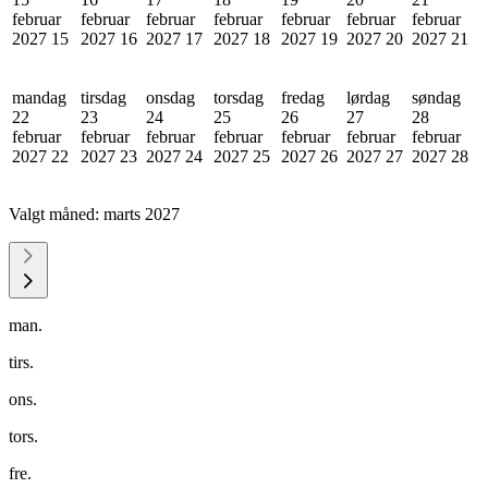
februar
februar
februar
februar
februar
februar
februar
2027
15
2027
16
2027
17
2027
18
2027
19
2027
20
2027
21
mandag
tirsdag
onsdag
torsdag
fredag
lørdag
søndag
22
23
24
25
26
27
28
februar
februar
februar
februar
februar
februar
februar
2027
22
2027
23
2027
24
2027
25
2027
26
2027
27
2027
28
Valgt måned:
marts 2027
man.
tirs.
ons.
tors.
fre.