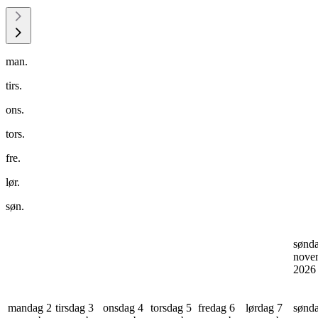
man.
tirs.
ons.
tors.
fre.
lør.
søn.
sønd
nove
202
mandag 2
tirsdag 3
onsdag 4
torsdag 5
fredag 6
lørdag 7
sønd