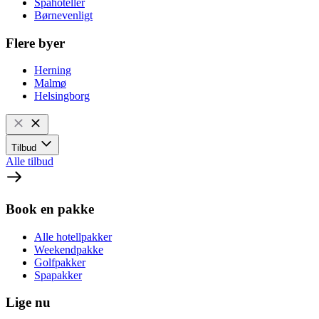
Spahoteller
Børnevenligt
Flere byer
Herning
Malmø
Helsingborg
Tilbud
Alle tilbud
Book en pakke
Alle hotellpakker
Weekendpakke
Golfpakker
Spapakker
Lige nu