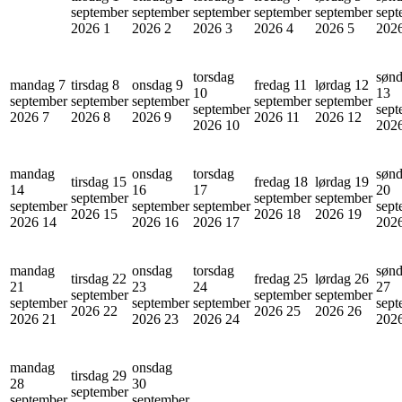
september
september
september
september
september
sept
2026
1
2026
2
2026
3
2026
4
2026
5
202
torsdag
søn
mandag 7
tirsdag 8
onsdag 9
fredag 11
lørdag 12
10
13
september
september
september
september
september
september
sept
2026
7
2026
8
2026
9
2026
11
2026
12
2026
10
202
mandag
onsdag
torsdag
søn
tirsdag 15
fredag 18
lørdag 19
14
16
17
20
september
september
september
september
september
september
sept
2026
15
2026
18
2026
19
2026
14
2026
16
2026
17
202
mandag
onsdag
torsdag
søn
tirsdag 22
fredag 25
lørdag 26
21
23
24
27
september
september
september
september
september
september
sept
2026
22
2026
25
2026
26
2026
21
2026
23
2026
24
202
mandag
onsdag
tirsdag 29
28
30
september
september
september