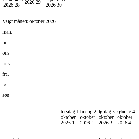
2026
29
2026
28
2026
30
Valgt måned:
oktober 2026
man.
tirs.
ons.
tors.
fre.
lør.
søn.
torsdag 1
fredag 2
lørdag 3
søndag 4
oktober
oktober
oktober
oktober
2026
1
2026
2
2026
3
2026
4