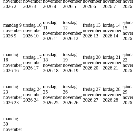
november
november
november
november
november
november
nove
2026
2
2026
3
2026
4
2026
5
2026
6
2026
7
202
onsdag
torsdag
sønd
mandag 9
tirsdag 10
fredag 13
lørdag 14
11
12
15
november
november
november
november
november
november
nove
2026
9
2026
10
2026
13
2026
14
2026
11
2026
12
202
mandag
onsdag
torsdag
sønd
tirsdag 17
fredag 20
lørdag 21
16
18
19
22
november
november
november
november
november
november
nove
2026
17
2026
20
2026
21
2026
16
2026
18
2026
19
202
mandag
onsdag
torsdag
sønd
tirsdag 24
fredag 27
lørdag 28
23
25
26
29
november
november
november
november
november
november
nove
2026
24
2026
27
2026
28
2026
23
2026
25
2026
26
202
mandag
30
november