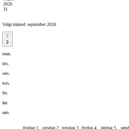
2026
31
Valgt måned:
september 2026
man.
tirs.
ons.
tors.
fre.
lør.
søn.
tirsdag 1
onsdag 2
torsdag 3
fredag 4
lørdag 5
sønd