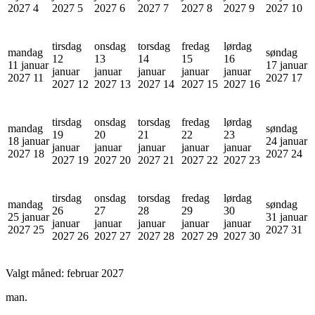
2027
4
2027
5
2027
6
2027
7
2027
8
2027
9
2027
10
tirsdag
onsdag
torsdag
fredag
lørdag
mandag
søndag
12
13
14
15
16
11 januar
17 januar
januar
januar
januar
januar
januar
2027
11
2027
17
2027
12
2027
13
2027
14
2027
15
2027
16
tirsdag
onsdag
torsdag
fredag
lørdag
mandag
søndag
19
20
21
22
23
18 januar
24 januar
januar
januar
januar
januar
januar
2027
18
2027
24
2027
19
2027
20
2027
21
2027
22
2027
23
tirsdag
onsdag
torsdag
fredag
lørdag
mandag
søndag
26
27
28
29
30
25 januar
31 januar
januar
januar
januar
januar
januar
2027
25
2027
31
2027
26
2027
27
2027
28
2027
29
2027
30
Valgt måned:
februar 2027
man.