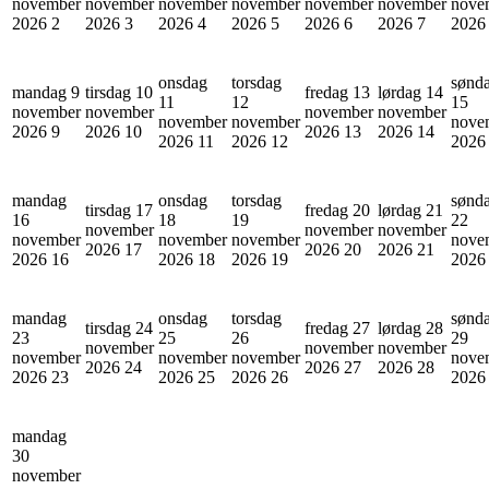
november
november
november
november
november
november
nove
2026
2
2026
3
2026
4
2026
5
2026
6
2026
7
202
onsdag
torsdag
sønd
mandag 9
tirsdag 10
fredag 13
lørdag 14
11
12
15
november
november
november
november
november
november
nove
2026
9
2026
10
2026
13
2026
14
2026
11
2026
12
202
mandag
onsdag
torsdag
sønd
tirsdag 17
fredag 20
lørdag 21
16
18
19
22
november
november
november
november
november
november
nove
2026
17
2026
20
2026
21
2026
16
2026
18
2026
19
202
mandag
onsdag
torsdag
sønd
tirsdag 24
fredag 27
lørdag 28
23
25
26
29
november
november
november
november
november
november
nove
2026
24
2026
27
2026
28
2026
23
2026
25
2026
26
202
mandag
30
november