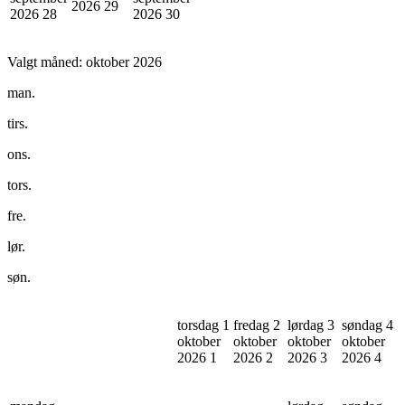
2026
29
2026
28
2026
30
Valgt måned:
oktober 2026
man.
tirs.
ons.
tors.
fre.
lør.
søn.
torsdag 1
fredag 2
lørdag 3
søndag 4
oktober
oktober
oktober
oktober
2026
1
2026
2
2026
3
2026
4