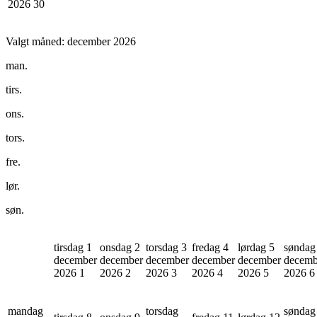
2026
30
Valgt måned:
december 2026
man.
tirs.
ons.
tors.
fre.
lør.
søn.
tirsdag 1
onsdag 2
torsdag 3
fredag 4
lørdag 5
søndag
december
december
december
december
december
decemb
2026
1
2026
2
2026
3
2026
4
2026
5
2026
6
mandag
torsdag
søndag