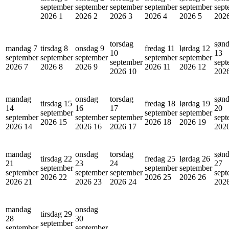
september
september
september
september
september
sept
2026
1
2026
2
2026
3
2026
4
2026
5
202
torsdag
søn
mandag 7
tirsdag 8
onsdag 9
fredag 11
lørdag 12
10
13
september
september
september
september
september
september
sept
2026
7
2026
8
2026
9
2026
11
2026
12
2026
10
202
mandag
onsdag
torsdag
søn
tirsdag 15
fredag 18
lørdag 19
14
16
17
20
september
september
september
september
september
september
sept
2026
15
2026
18
2026
19
2026
14
2026
16
2026
17
202
mandag
onsdag
torsdag
søn
tirsdag 22
fredag 25
lørdag 26
21
23
24
27
september
september
september
september
september
september
sept
2026
22
2026
25
2026
26
2026
21
2026
23
2026
24
202
mandag
onsdag
tirsdag 29
28
30
september
september
september