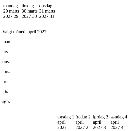
mandag
tirsdag
onsdag
29 marts
30 marts
31 marts
2027
29
2027
30
2027
31
Valgt måned:
april 2027
man.
tirs.
ons.
tors.
fre.
lør.
søn.
torsdag 1
fredag 2
lørdag 3
søndag 4
april
april
april
april
2027
1
2027
2
2027
3
2027
4