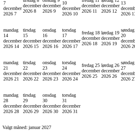
tirsdag 8
onsdag 9
fredag 11
lørdag 12
7
10
13
december
december
december
december
december
december
decemb
2026
8
2026
9
2026
11
2026
12
2026
7
2026
10
2026
1
mandag
tirsdag
onsdag
torsdag
søndag
fredag 18
lørdag 19
14
15
16
17
20
december
december
december
december
december
december
decemb
2026
18
2026
19
2026
14
2026
15
2026
16
2026
17
2026
2
mandag
tirsdag
onsdag
torsdag
søndag
fredag 25
lørdag 26
21
22
23
24
27
december
december
december
december
december
december
decemb
2026
25
2026
26
2026
21
2026
22
2026
23
2026
24
2026
2
mandag
tirsdag
onsdag
torsdag
28
29
30
31
december
december
december
december
2026
28
2026
29
2026
30
2026
31
Valgt måned:
januar 2027