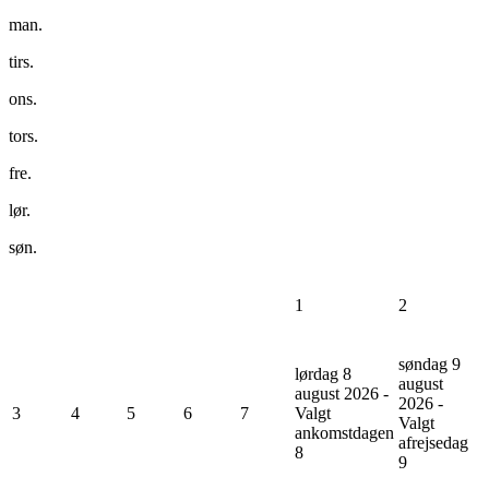
man.
tirs.
ons.
tors.
fre.
lør.
søn.
1
2
søndag 9
lørdag 8
august
august 2026 -
2026 -
3
4
5
6
7
Valgt
Valgt
ankomstdagen
afrejsedag
8
9