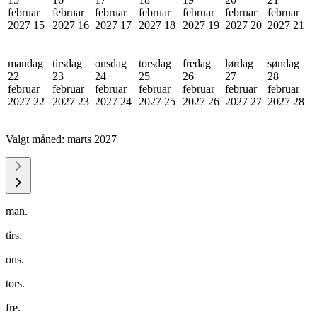
februar
februar
februar
februar
februar
februar
februar
2027
15
2027
16
2027
17
2027
18
2027
19
2027
20
2027
21
mandag
tirsdag
onsdag
torsdag
fredag
lørdag
søndag
22
23
24
25
26
27
28
februar
februar
februar
februar
februar
februar
februar
2027
22
2027
23
2027
24
2027
25
2027
26
2027
27
2027
28
Valgt måned:
marts 2027
man.
tirs.
ons.
tors.
fre.