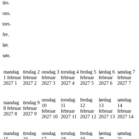
tirs.
ons.
tors.
fre.
lør.
søn.
mandag
tirsdag 2
onsdag 3
torsdag 4
fredag 5
lørdag 6
søndag 7
1 februar
februar
februar
februar
februar
februar
februar
2027
1
2027
2
2027
3
2027
4
2027
5
2027
6
2027
7
onsdag
torsdag
fredag
lørdag
søndag
mandag
tirsdag 9
10
11
12
13
14
8 februar
februar
februar
februar
februar
februar
februar
2027
8
2027
9
2027
10
2027
11
2027
12
2027
13
2027
14
mandag
tirsdag
onsdag
torsdag
fredag
lørdag
søndag
15
16
17
18
19
20
21