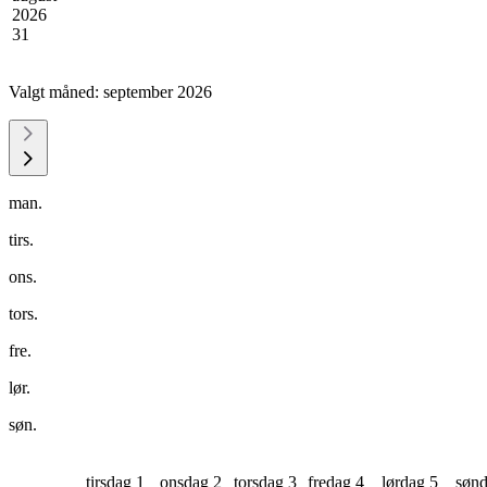
2026
31
Valgt måned:
september 2026
man.
tirs.
ons.
tors.
fre.
lør.
søn.
tirsdag 1
onsdag 2
torsdag 3
fredag 4
lørdag 5
sønd