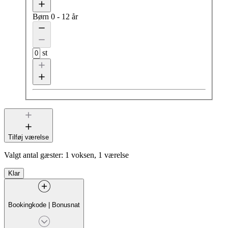
Børn
0 - 12 år
st
Tilføj værelse
Valgt antal gæster:
1 voksen, 1 værelse
Klar
Bookingkode
|
Bonusnat