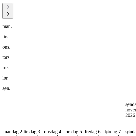
man.
tirs.
ons.
tors.
fre.
lør.
søn.
sønd
nove
202
mandag 2
tirsdag 3
onsdag 4
torsdag 5
fredag 6
lørdag 7
sønd