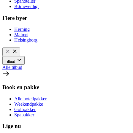
Spahoteller
Børnevenligt
Flere byer
Herning
Malmø
Helsingborg
Tilbud
Alle tilbud
Book en pakke
Alle hotellpakker
Weekendpakke
Golfpakker
Spapakker
Lige nu