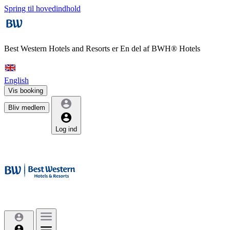
Spring til hovedindhold
Best Western Hotels and Resorts er
En del af BWH® Hotels
English
Vis booking
Bliv medlem
Log ind