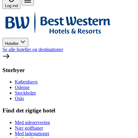
Log ind
Hoteller
Se alle hoteller og destinationer
Storbyer
København
Odense
Stockholm
Oslo
Find det rigtige hotel
Med udeservering
Nær golfbaner
Med ladestationer