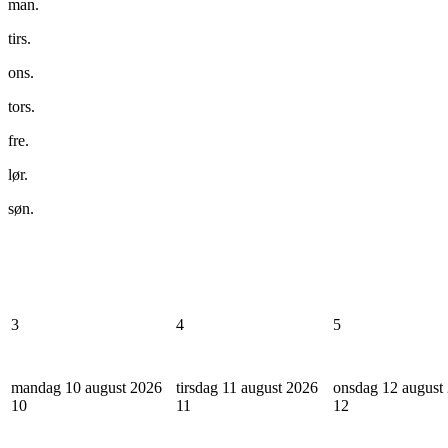
man.
tirs.
ons.
tors.
fre.
lør.
søn.
3
4
5
mandag 10 august 2026
tirsdag 11 august 2026
onsdag 12 august
10
11
12