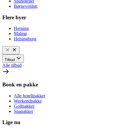
Spahoteller
Børnevenligt
Flere byer
Herning
Malmø
Helsingborg
Tilbud
Alle tilbud
Book en pakke
Alle hotellpakker
Weekendpakke
Golfpakker
Spapakker
Lige nu