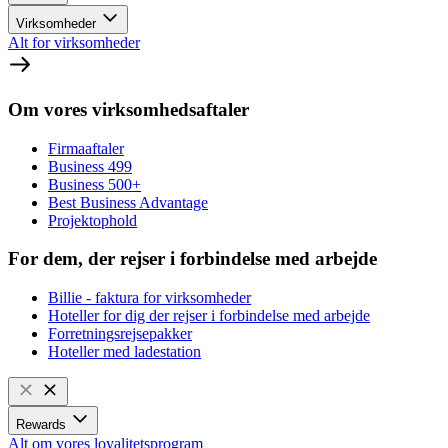
Virksomheder
Alt for virksomheder
Om vores virksomhedsaftaler
Firmaaftaler
Business 499
Business 500+
Best Business Advantage
Projektophold
For dem, der rejser i forbindelse med arbejde
Billie - faktura for virksomheder
Hoteller for dig der rejser i forbindelse med arbejde
Forretningsrejsepakker
Hoteller med ladestation
Rewards
Alt om vores loyalitetsprogram