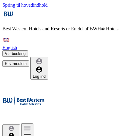
Spring til hovedindhold
Best Western Hotels and Resorts er
En del af BWH® Hotels
English
Vis booking
Bliv medlem
Log ind