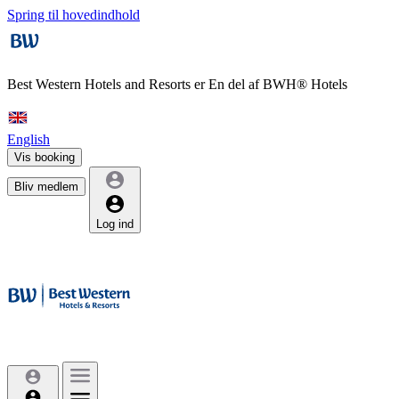
Spring til hovedindhold
Best Western Hotels and Resorts er
En del af BWH® Hotels
English
Vis booking
Bliv medlem
Log ind