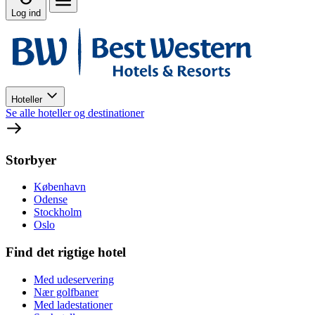
Log ind
Hoteller
Se alle hoteller og destinationer
Storbyer
København
Odense
Stockholm
Oslo
Find det rigtige hotel
Med udeservering
Nær golfbaner
Med ladestationer