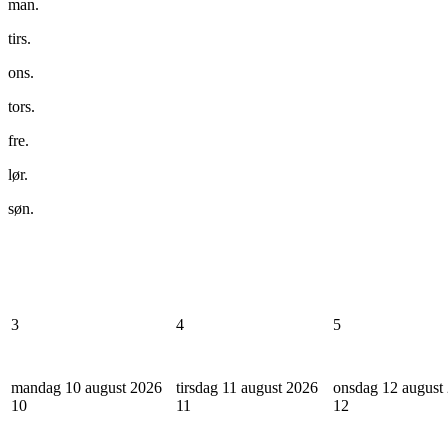
man.
tirs.
ons.
tors.
fre.
lør.
søn.
3
4
5
mandag 10 august 2026
tirsdag 11 august 2026
onsdag 12 august
10
11
12