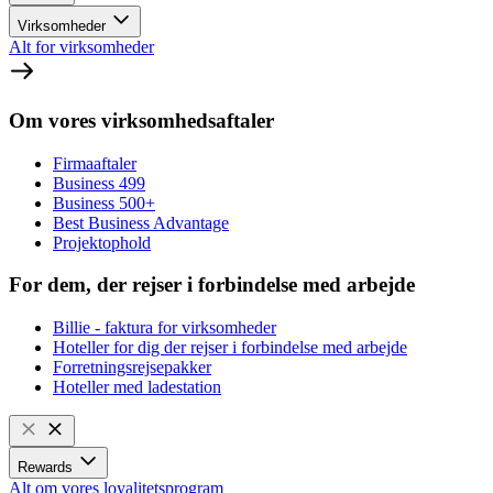
Virksomheder
Alt for virksomheder
Om vores virksomhedsaftaler
Firmaaftaler
Business 499
Business 500+
Best Business Advantage
Projektophold
For dem, der rejser i forbindelse med arbejde
Billie - faktura for virksomheder
Hoteller for dig der rejser i forbindelse med arbejde
Forretningsrejsepakker
Hoteller med ladestation
Rewards
Alt om vores loyalitetsprogram