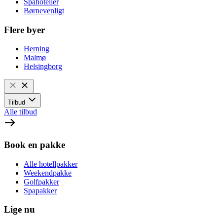
Spahoteller
Børnevenligt
Flere byer
Herning
Malmø
Helsingborg
Tilbud
Alle tilbud
Book en pakke
Alle hotellpakker
Weekendpakke
Golfpakker
Spapakker
Lige nu