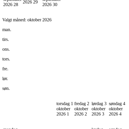
2026
29
2026
28
2026
30
Valgt måned:
oktober 2026
man.
tirs.
ons.
tors.
fre.
lør.
søn.
torsdag 1
fredag 2
lørdag 3
søndag 4
oktober
oktober
oktober
oktober
2026
1
2026
2
2026
3
2026
4