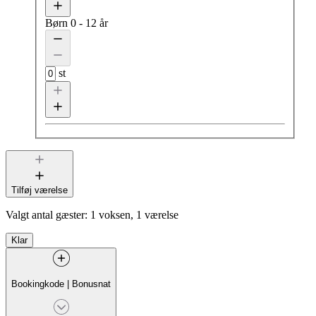
Børn
0 - 12 år
st
Tilføj værelse
Valgt antal gæster:
1 voksen, 1 værelse
Klar
Bookingkode
|
Bonusnat