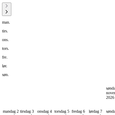
man.
tirs.
ons.
tors.
fre.
lør.
søn.
sønd
nove
202
mandag 2
tirsdag 3
onsdag 4
torsdag 5
fredag 6
lørdag 7
sønd