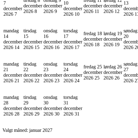
tirsdag 8
onsdag 9
fredag 11
lørdag 12
7
10
13
december
december
december
december
december
december
decemb
2026
8
2026
9
2026
11
2026
12
2026
7
2026
10
2026
1
mandag
tirsdag
onsdag
torsdag
søndag
fredag 18
lørdag 19
14
15
16
17
20
december
december
december
december
december
december
decemb
2026
18
2026
19
2026
14
2026
15
2026
16
2026
17
2026
2
mandag
tirsdag
onsdag
torsdag
søndag
fredag 25
lørdag 26
21
22
23
24
27
december
december
december
december
december
december
decemb
2026
25
2026
26
2026
21
2026
22
2026
23
2026
24
2026
2
mandag
tirsdag
onsdag
torsdag
28
29
30
31
december
december
december
december
2026
28
2026
29
2026
30
2026
31
Valgt måned:
januar 2027