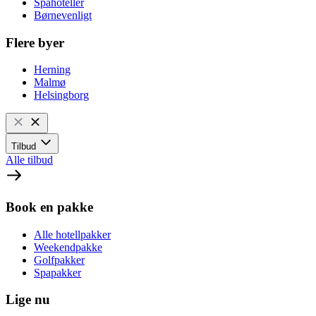
Spahoteller
Børnevenligt
Flere byer
Herning
Malmø
Helsingborg
Tilbud
Alle tilbud
Book en pakke
Alle hotellpakker
Weekendpakke
Golfpakker
Spapakker
Lige nu