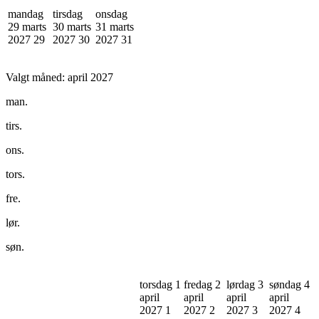
mandag
tirsdag
onsdag
29 marts
30 marts
31 marts
2027
29
2027
30
2027
31
Valgt måned:
april 2027
man.
tirs.
ons.
tors.
fre.
lør.
søn.
torsdag 1
fredag 2
lørdag 3
søndag 4
april
april
april
april
2027
1
2027
2
2027
3
2027
4