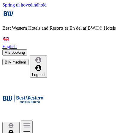
Spring til hovedindhold
Best Western Hotels and Resorts er
En del af BWH® Hotels
English
Vis booking
Bliv medlem
Log ind