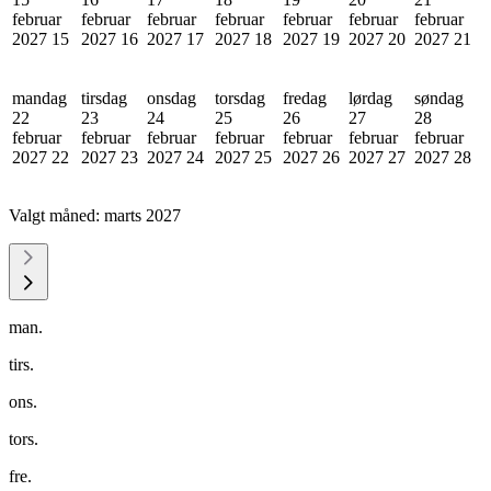
februar
februar
februar
februar
februar
februar
februar
2027
15
2027
16
2027
17
2027
18
2027
19
2027
20
2027
21
mandag
tirsdag
onsdag
torsdag
fredag
lørdag
søndag
22
23
24
25
26
27
28
februar
februar
februar
februar
februar
februar
februar
2027
22
2027
23
2027
24
2027
25
2027
26
2027
27
2027
28
Valgt måned:
marts 2027
man.
tirs.
ons.
tors.
fre.