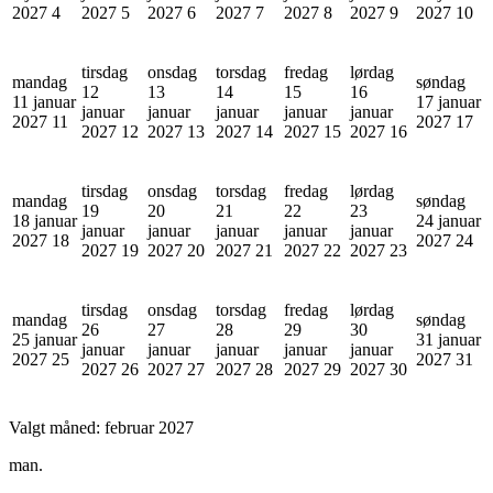
2027
4
2027
5
2027
6
2027
7
2027
8
2027
9
2027
10
tirsdag
onsdag
torsdag
fredag
lørdag
mandag
søndag
12
13
14
15
16
11 januar
17 januar
januar
januar
januar
januar
januar
2027
11
2027
17
2027
12
2027
13
2027
14
2027
15
2027
16
tirsdag
onsdag
torsdag
fredag
lørdag
mandag
søndag
19
20
21
22
23
18 januar
24 januar
januar
januar
januar
januar
januar
2027
18
2027
24
2027
19
2027
20
2027
21
2027
22
2027
23
tirsdag
onsdag
torsdag
fredag
lørdag
mandag
søndag
26
27
28
29
30
25 januar
31 januar
januar
januar
januar
januar
januar
2027
25
2027
31
2027
26
2027
27
2027
28
2027
29
2027
30
Valgt måned:
februar 2027
man.