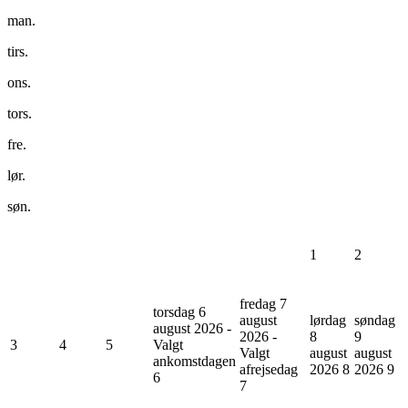
man.
tirs.
ons.
tors.
fre.
lør.
søn.
1
2
fredag 7
torsdag 6
august
lørdag
søndag
august 2026 -
2026 -
8
9
3
4
5
Valgt
Valgt
august
august
ankomstdagen
afrejsedag
2026
8
2026
9
6
7