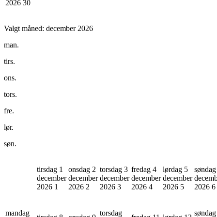
2026
30
Valgt måned:
december 2026
man.
tirs.
ons.
tors.
fre.
lør.
søn.
tirsdag 1
onsdag 2
torsdag 3
fredag 4
lørdag 5
søndag
december
december
december
december
december
decemb
2026
1
2026
2
2026
3
2026
4
2026
5
2026
6
mandag
torsdag
søndag