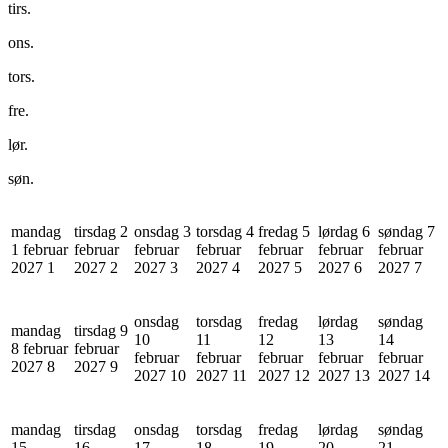
tirs.
ons.
tors.
fre.
lør.
søn.
mandag
tirsdag 2
onsdag 3
torsdag 4
fredag 5
lørdag 6
søndag 7
1 februar
februar
februar
februar
februar
februar
februar
2027
1
2027
2
2027
3
2027
4
2027
5
2027
6
2027
7
onsdag
torsdag
fredag
lørdag
søndag
mandag
tirsdag 9
10
11
12
13
14
8 februar
februar
februar
februar
februar
februar
februar
2027
8
2027
9
2027
10
2027
11
2027
12
2027
13
2027
14
mandag
tirsdag
onsdag
torsdag
fredag
lørdag
søndag
15
16
17
18
19
20
21