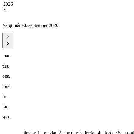
2026
31
Valgt måned:
september 2026
man.
tirs.
ons.
tors.
fre.
lør.
søn.
tirsdag 1
onsdag 2
torsdag 3
fredag 4
lørdag 5
sønd