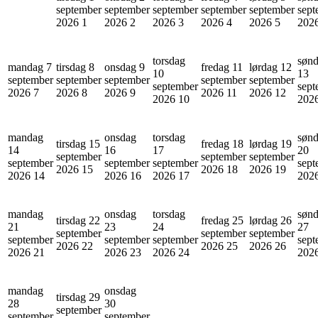
september
september
september
september
september
sept
2026
1
2026
2
2026
3
2026
4
2026
5
202
torsdag
søn
mandag 7
tirsdag 8
onsdag 9
fredag 11
lørdag 12
10
13
september
september
september
september
september
september
sept
2026
7
2026
8
2026
9
2026
11
2026
12
2026
10
202
mandag
onsdag
torsdag
søn
tirsdag 15
fredag 18
lørdag 19
14
16
17
20
september
september
september
september
september
september
sept
2026
15
2026
18
2026
19
2026
14
2026
16
2026
17
202
mandag
onsdag
torsdag
søn
tirsdag 22
fredag 25
lørdag 26
21
23
24
27
september
september
september
september
september
september
sept
2026
22
2026
25
2026
26
2026
21
2026
23
2026
24
202
mandag
onsdag
tirsdag 29
28
30
september
september
september