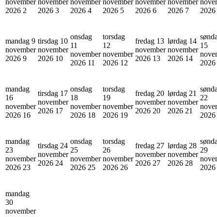
november
november
november
november
november
november
nove
2026
2
2026
3
2026
4
2026
5
2026
6
2026
7
202
onsdag
torsdag
sønd
mandag 9
tirsdag 10
fredag 13
lørdag 14
11
12
15
november
november
november
november
november
november
nove
2026
9
2026
10
2026
13
2026
14
2026
11
2026
12
202
mandag
onsdag
torsdag
sønd
tirsdag 17
fredag 20
lørdag 21
16
18
19
22
november
november
november
november
november
november
nove
2026
17
2026
20
2026
21
2026
16
2026
18
2026
19
202
mandag
onsdag
torsdag
sønd
tirsdag 24
fredag 27
lørdag 28
23
25
26
29
november
november
november
november
november
november
nove
2026
24
2026
27
2026
28
2026
23
2026
25
2026
26
202
mandag
30
november