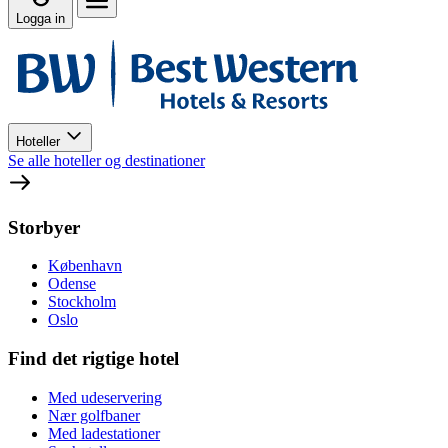
Logga in
Hoteller
Se alle hoteller og destinationer
Storbyer
København
Odense
Stockholm
Oslo
Find det rigtige hotel
Med udeservering
Nær golfbaner
Med ladestationer