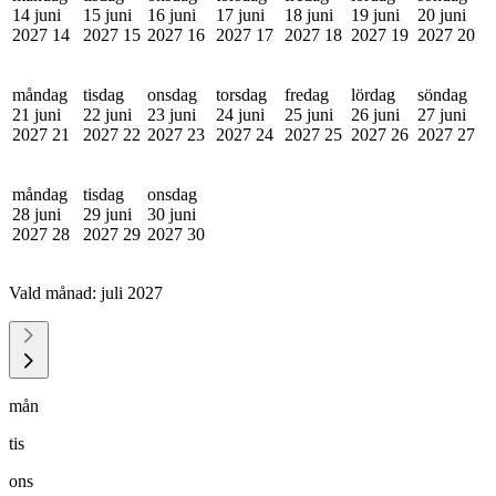
14 juni
15 juni
16 juni
17 juni
18 juni
19 juni
20 juni
2027
14
2027
15
2027
16
2027
17
2027
18
2027
19
2027
20
måndag
tisdag
onsdag
torsdag
fredag
lördag
söndag
21 juni
22 juni
23 juni
24 juni
25 juni
26 juni
27 juni
2027
21
2027
22
2027
23
2027
24
2027
25
2027
26
2027
27
måndag
tisdag
onsdag
28 juni
29 juni
30 juni
2027
28
2027
29
2027
30
Vald månad:
juli 2027
mån
tis
ons