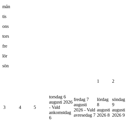
mån
tis
ons
tors
fre
lör
sön
1
2
torsdag 6
fredag 7
lördag
söndag
augusti 2026
augusti
8
9
3
4
5
- Vald
2026 - Vald
augusti
augusti
ankomstdag
avresedag
7
2026
8
2026
9
6