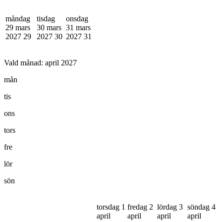
måndag
tisdag
onsdag
29 mars
30 mars
31 mars
2027
29
2027
30
2027
31
Vald månad:
april 2027
mån
tis
ons
tors
fre
lör
sön
torsdag 1
fredag 2
lördag 3
söndag 4
april
april
april
april