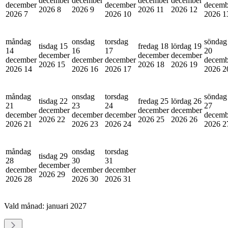
december
december
december
december
december
december
decemb
2026
8
2026
9
2026
11
2026
12
2026
7
2026
10
2026
1
måndag
onsdag
torsdag
söndag
tisdag 15
fredag 18
lördag 19
14
16
17
20
december
december
december
december
december
december
decemb
2026
15
2026
18
2026
19
2026
14
2026
16
2026
17
2026
2
måndag
onsdag
torsdag
söndag
tisdag 22
fredag 25
lördag 26
21
23
24
27
december
december
december
december
december
december
decemb
2026
22
2026
25
2026
26
2026
21
2026
23
2026
24
2026
2
måndag
onsdag
torsdag
tisdag 29
28
30
31
december
december
december
december
2026
29
2026
28
2026
30
2026
31
Vald månad:
januari 2027