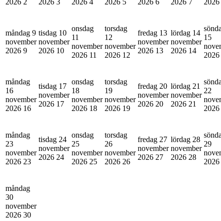
2026
2
2026
3
2026
4
2026
5
2026
6
2026
7
202
onsdag
torsdag
sönd
måndag 9
tisdag 10
fredag 13
lördag 14
11
12
15
november
november
november
november
november
november
nove
2026
9
2026
10
2026
13
2026
14
2026
11
2026
12
202
måndag
onsdag
torsdag
sönd
tisdag 17
fredag 20
lördag 21
16
18
19
22
november
november
november
november
november
november
nove
2026
17
2026
20
2026
21
2026
16
2026
18
2026
19
202
måndag
onsdag
torsdag
sönd
tisdag 24
fredag 27
lördag 28
23
25
26
29
november
november
november
november
november
november
nove
2026
24
2026
27
2026
28
2026
23
2026
25
2026
26
202
måndag
30
november
2026
30