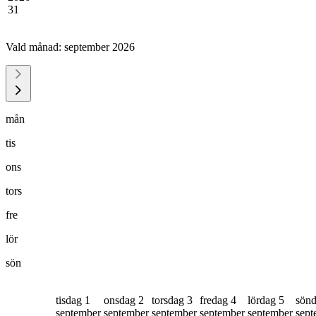
31
Vald månad:
september 2026
mån
tis
ons
tors
fre
lör
sön
tisdag 1
onsdag 2
torsdag 3
fredag 4
lördag 5
sönd
september
september
september
september
september
sept