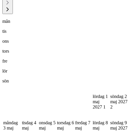
mån
tis
ons
tors
fre
lör
sön
lördag 1
söndag 2
maj
maj 2027
2027
1
2
måndag
tisdag 4
onsdag 5
torsdag 6
fredag 7
lördag 8
söndag 9
3 maj
maj
maj
maj
maj
maj
maj 2027