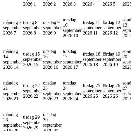
2026
1
2026
2
2026
3
2026
4
2026
5
202
torsdag
sön
måndag 7
tisdag 8
onsdag 9
fredag 11
lördag 12
10
13
september
september
september
september
september
september
sept
2026
7
2026
8
2026
9
2026
11
2026
12
2026
10
202
måndag
onsdag
torsdag
sön
tisdag 15
fredag 18
lördag 19
14
16
17
20
september
september
september
september
september
september
sept
2026
15
2026
18
2026
19
2026
14
2026
16
2026
17
202
måndag
onsdag
torsdag
sön
tisdag 22
fredag 25
lördag 26
21
23
24
27
september
september
september
september
september
september
sept
2026
22
2026
25
2026
26
2026
21
2026
23
2026
24
202
måndag
onsdag
tisdag 29
28
30
september
september
september
2026
29
2026
28
2026
30