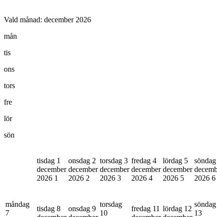
Vald månad:
december 2026
mån
tis
ons
tors
fre
lör
sön
tisdag 1
onsdag 2
torsdag 3
fredag 4
lördag 5
söndag
december
december
december
december
december
decemb
2026
1
2026
2
2026
3
2026
4
2026
5
2026
6
måndag
torsdag
söndag
tisdag 8
onsdag 9
fredag 11
lördag 12
7
10
13