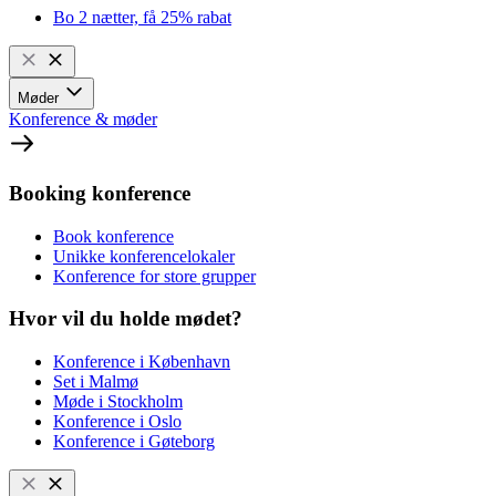
Bo 2 nætter, få 25% rabat
Møder
Konference & møder
Booking konference
Book konference
Unikke konferencelokaler
Konference for store grupper
Hvor vil du holde mødet?
Konference i København
Set i Malmø
Møde i Stockholm
Konference i Oslo
Konference i Gøteborg