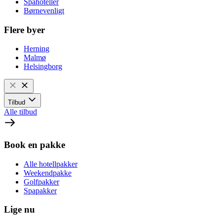
Spahoteller
Børnevenligt
Flere byer
Herning
Malmø
Helsingborg
Tilbud
Alle tilbud
Book en pakke
Alle hotellpakker
Weekendpakke
Golfpakker
Spapakker
Lige nu