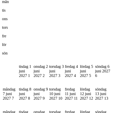
mån
tis
ons
tors
fre
lör
sön
tisdag 1
onsdag 2
torsdag 3
fredag 4
lördag 5
söndag 6
juni
juni
juni
juni
juni
juni 2027
2027
1
2027
2
2027
3
2027
4
2027
5
6
måndag
tisdag 8
onsdag 9
torsdag
fredag
lördag
söndag
7 juni
juni
juni
10 juni
11 juni
12 juni
13 juni
2027
7
2027
8
2027
9
2027
10
2027
11
2027
12
2027
13
måndag
tisdag
onsdag
torsdag
fredag
lördag
söndag