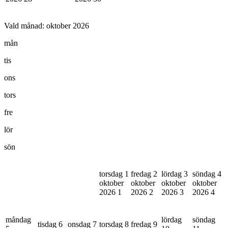
Vald månad:
oktober 2026
mån
tis
ons
tors
fre
lör
sön
torsdag 1
fredag 2
lördag 3
söndag 4
oktober
oktober
oktober
oktober
2026
1
2026
2
2026
3
2026
4
måndag
lördag
söndag
tisdag 6
onsdag 7
torsdag 8
fredag 9