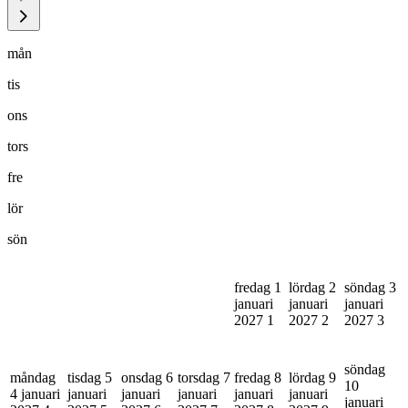
mån
tis
ons
tors
fre
lör
sön
fredag 1
lördag 2
söndag 3
januari
januari
januari
2027
1
2027
2
2027
3
söndag
måndag
tisdag 5
onsdag 6
torsdag 7
fredag 8
lördag 9
10
4 januari
januari
januari
januari
januari
januari
januari