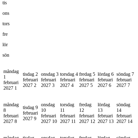
tis
ons
tors
fre
lör
sön
måndag
tisdag 2
onsdag 3
torsdag 4
fredag 5
lördag 6
söndag 7
1
februari
februari
februari
februari
februari
februari
februari
2027
2
2027
3
2027
4
2027
5
2027
6
2027
7
2027
1
måndag
onsdag
torsdag
fredag
lördag
söndag
tisdag 9
8
10
11
12
13
14
februari
februari
februari
februari
februari
februari
februari
2027
9
2027
8
2027
10
2027
11
2027
12
2027
13
2027
14
måndag
tisdag
onsdag
torsdag
fredag
lördag
söndag