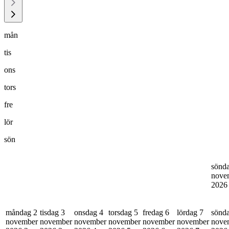
mån
tis
ons
tors
fre
lör
sön
sönd
nove
202
måndag 2
tisdag 3
onsdag 4
torsdag 5
fredag 6
lördag 7
sönd
november
november
november
november
november
november
nove