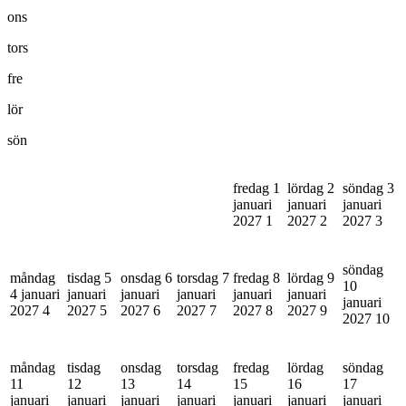
ons
tors
fre
lör
sön
fredag 1
lördag 2
söndag 3
januari
januari
januari
2027
1
2027
2
2027
3
söndag
måndag
tisdag 5
onsdag 6
torsdag 7
fredag 8
lördag 9
10
4 januari
januari
januari
januari
januari
januari
januari
2027
4
2027
5
2027
6
2027
7
2027
8
2027
9
2027
10
måndag
tisdag
onsdag
torsdag
fredag
lördag
söndag
11
12
13
14
15
16
17
januari
januari
januari
januari
januari
januari
januari