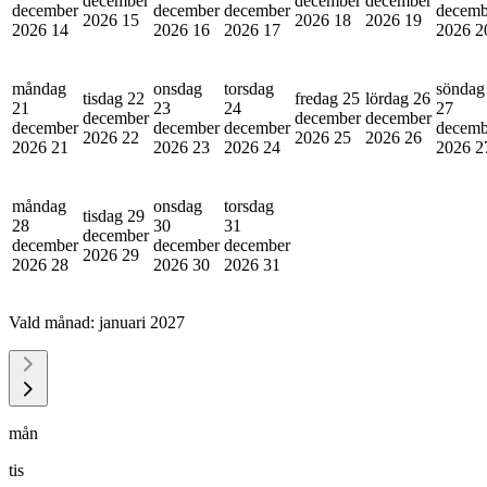
december
december
december
december
december
december
decemb
2026
15
2026
18
2026
19
2026
14
2026
16
2026
17
2026
2
måndag
onsdag
torsdag
söndag
tisdag 22
fredag 25
lördag 26
21
23
24
27
december
december
december
december
december
december
decemb
2026
22
2026
25
2026
26
2026
21
2026
23
2026
24
2026
2
måndag
onsdag
torsdag
tisdag 29
28
30
31
december
december
december
december
2026
29
2026
28
2026
30
2026
31
Vald månad:
januari 2027
mån
tis