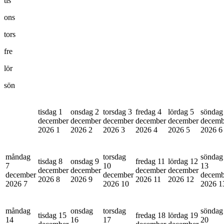
tis
ons
tors
fre
lör
sön
tisdag 1
onsdag 2
torsdag 3
fredag 4
lördag 5
söndag
december
december
december
december
december
decemb
2026
1
2026
2
2026
3
2026
4
2026
5
2026
6
måndag
torsdag
söndag
tisdag 8
onsdag 9
fredag 11
lördag 12
7
10
13
december
december
december
december
december
december
decemb
2026
8
2026
9
2026
11
2026
12
2026
7
2026
10
2026
1
måndag
onsdag
torsdag
söndag
tisdag 15
fredag 18
lördag 19
14
16
17
20