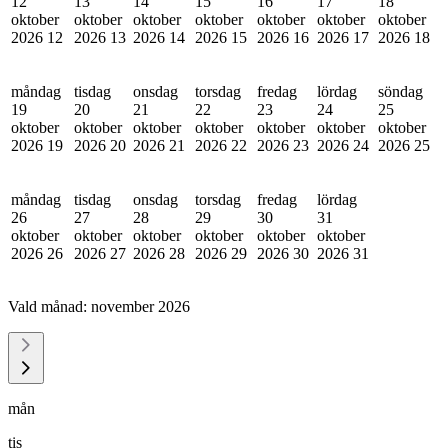
12
13
14
15
16
17
18
oktober
oktober
oktober
oktober
oktober
oktober
oktober
2026
12
2026
13
2026
14
2026
15
2026
16
2026
17
2026
18
måndag
tisdag
onsdag
torsdag
fredag
lördag
söndag
19
20
21
22
23
24
25
oktober
oktober
oktober
oktober
oktober
oktober
oktober
2026
19
2026
20
2026
21
2026
22
2026
23
2026
24
2026
25
måndag
tisdag
onsdag
torsdag
fredag
lördag
26
27
28
29
30
31
oktober
oktober
oktober
oktober
oktober
oktober
2026
26
2026
27
2026
28
2026
29
2026
30
2026
31
Vald månad:
november 2026
mån
tis