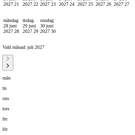
2027
21
2027
22
2027
23
2027
24
2027
25
2027
26
2027
27
måndag
tisdag
onsdag
28 juni
29 juni
30 juni
2027
28
2027
29
2027
30
Vald månad:
juli 2027
mån
tis
ons
tors
fre
lör