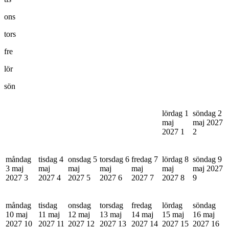
ons
tors
fre
lör
sön
lördag 1
söndag 2
maj
maj 2027
2027
1
2
måndag
tisdag 4
onsdag 5
torsdag 6
fredag 7
lördag 8
söndag 9
3 maj
maj
maj
maj
maj
maj
maj 2027
2027
3
2027
4
2027
5
2027
6
2027
7
2027
8
9
måndag
tisdag
onsdag
torsdag
fredag
lördag
söndag
10 maj
11 maj
12 maj
13 maj
14 maj
15 maj
16 maj
2027
10
2027
11
2027
12
2027
13
2027
14
2027
15
2027
16