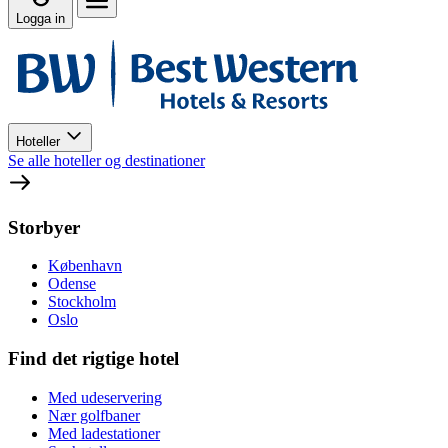
Logga in
Hoteller
Se alle hoteller og destinationer
Storbyer
København
Odense
Stockholm
Oslo
Find det rigtige hotel
Med udeservering
Nær golfbaner
Med ladestationer