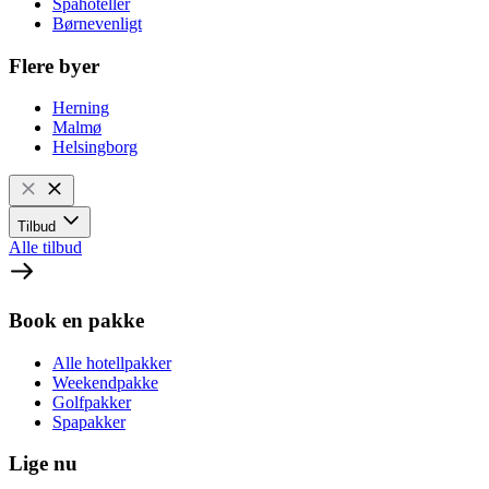
Spahoteller
Børnevenligt
Flere byer
Herning
Malmø
Helsingborg
Tilbud
Alle tilbud
Book en pakke
Alle hotellpakker
Weekendpakke
Golfpakker
Spapakker
Lige nu