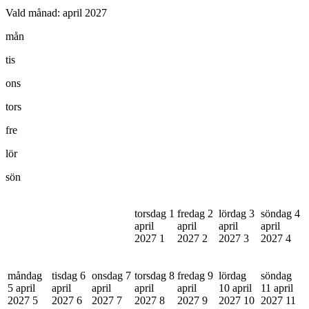
Vald månad:
april 2027
mån
tis
ons
tors
fre
lör
sön
torsdag 1
fredag 2
lördag 3
söndag 4
april
april
april
april
2027
1
2027
2
2027
3
2027
4
måndag
tisdag 6
onsdag 7
torsdag 8
fredag 9
lördag
söndag
5 april
april
april
april
april
10 april
11 april
2027
5
2027
6
2027
7
2027
8
2027
9
2027
10
2027
11