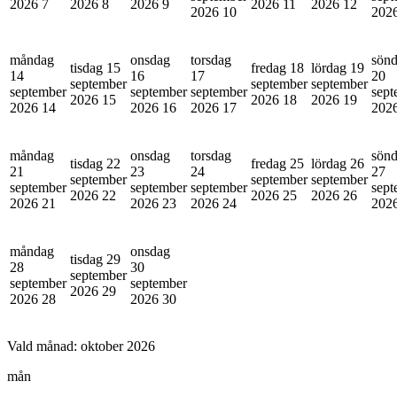
2026
7
2026
8
2026
9
2026
11
2026
12
2026
10
202
måndag
onsdag
torsdag
sön
tisdag 15
fredag 18
lördag 19
14
16
17
20
september
september
september
september
september
september
sept
2026
15
2026
18
2026
19
2026
14
2026
16
2026
17
202
måndag
onsdag
torsdag
sön
tisdag 22
fredag 25
lördag 26
21
23
24
27
september
september
september
september
september
september
sept
2026
22
2026
25
2026
26
2026
21
2026
23
2026
24
202
måndag
onsdag
tisdag 29
28
30
september
september
september
2026
29
2026
28
2026
30
Vald månad:
oktober 2026
mån