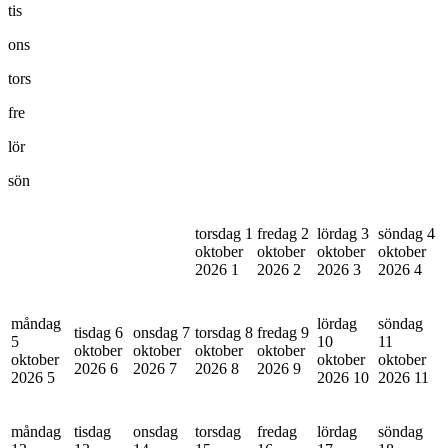
tis
ons
tors
fre
lör
sön
torsdag 1
fredag 2
lördag 3
söndag 4
oktober
oktober
oktober
oktober
2026
1
2026
2
2026
3
2026
4
måndag
lördag
söndag
tisdag 6
onsdag 7
torsdag 8
fredag 9
5
10
11
oktober
oktober
oktober
oktober
oktober
oktober
oktober
2026
6
2026
7
2026
8
2026
9
2026
5
2026
10
2026
11
måndag
tisdag
onsdag
torsdag
fredag
lördag
söndag