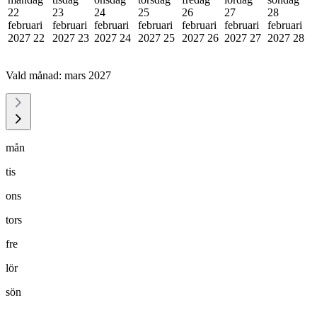
22
23
24
25
26
27
28
februari
februari
februari
februari
februari
februari
februari
2027
22
2027
23
2027
24
2027
25
2027
26
2027
27
2027
28
Vald månad:
mars 2027
mån
tis
ons
tors
fre
lör
sön