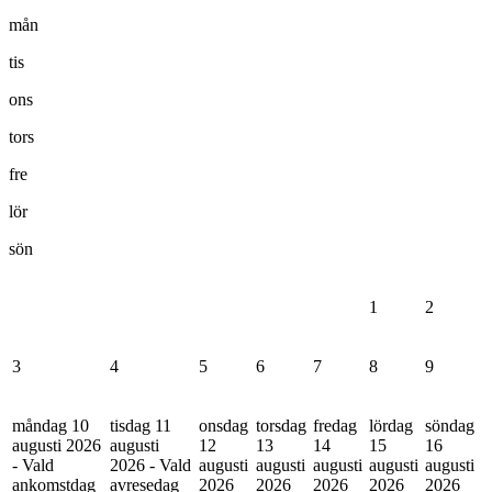
mån
tis
ons
tors
fre
lör
sön
1
2
3
4
5
6
7
8
9
måndag 10
tisdag 11
onsdag
torsdag
fredag
lördag
söndag
augusti 2026
augusti
12
13
14
15
16
- Vald
2026 - Vald
augusti
augusti
augusti
augusti
augusti
ankomstdag
avresedag
2026
2026
2026
2026
2026