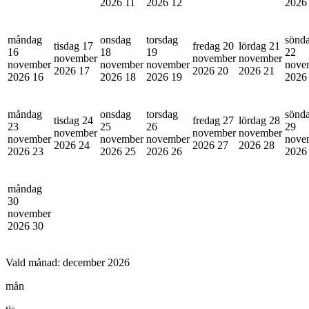
2026
11
2026
12
202
måndag
onsdag
torsdag
sönd
tisdag 17
fredag 20
lördag 21
16
18
19
22
november
november
november
november
november
november
nove
2026
17
2026
20
2026
21
2026
16
2026
18
2026
19
202
måndag
onsdag
torsdag
sönd
tisdag 24
fredag 27
lördag 28
23
25
26
29
november
november
november
november
november
november
nove
2026
24
2026
27
2026
28
2026
23
2026
25
2026
26
202
måndag
30
november
2026
30
Vald månad:
december 2026
mån