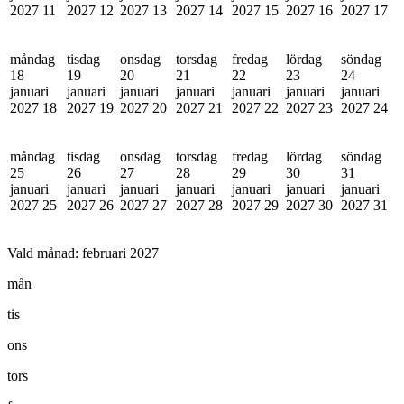
2027
11
2027
12
2027
13
2027
14
2027
15
2027
16
2027
17
måndag
tisdag
onsdag
torsdag
fredag
lördag
söndag
18
19
20
21
22
23
24
januari
januari
januari
januari
januari
januari
januari
2027
18
2027
19
2027
20
2027
21
2027
22
2027
23
2027
24
måndag
tisdag
onsdag
torsdag
fredag
lördag
söndag
25
26
27
28
29
30
31
januari
januari
januari
januari
januari
januari
januari
2027
25
2027
26
2027
27
2027
28
2027
29
2027
30
2027
31
Vald månad:
februari 2027
mån
tis
ons
tors