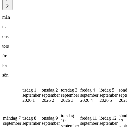
mån
tis
ons
tors
fre
lör
sön
tisdag 1
onsdag 2
torsdag 3
fredag 4
lördag 5
sönd
september
september
september
september
september
sept
2026
1
2026
2
2026
3
2026
4
2026
5
202
torsdag
sön
måndag 7
tisdag 8
onsdag 9
fredag 11
lördag 12
10
13
september
september
september
september
september
september
sept