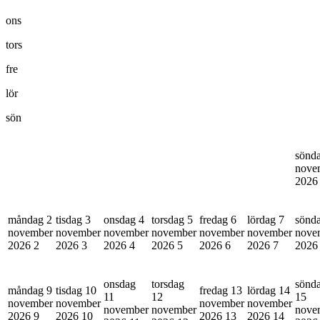
ons
tors
fre
lör
sön
sönd
nove
202
måndag 2
tisdag 3
onsdag 4
torsdag 5
fredag 6
lördag 7
sönd
november
november
november
november
november
november
nove
2026
2
2026
3
2026
4
2026
5
2026
6
2026
7
202
onsdag
torsdag
sönd
måndag 9
tisdag 10
fredag 13
lördag 14
11
12
15
november
november
november
november
november
november
nove
2026
9
2026
10
2026
13
2026
14