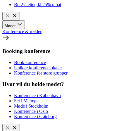
Bo 2 nætter, få 25% rabat
Møder
Konference & møder
Booking konference
Book konference
Unikke konferencelokaler
Konference for store grupper
Hvor vil du holde mødet?
Konference i København
Set i Malmø
Møde i Stockholm
Konference i Oslo
Konference i Gøteborg