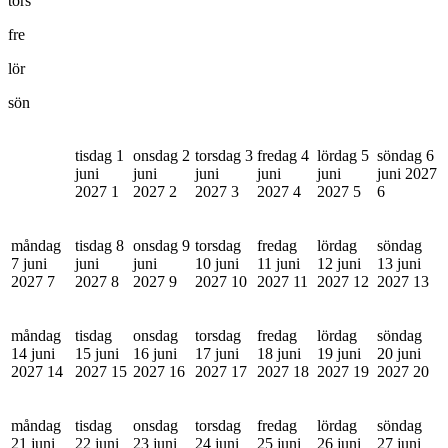
tors
fre
lör
sön
tisdag 1
onsdag 2
torsdag 3
fredag 4
lördag 5
söndag 6
juni
juni
juni
juni
juni
juni 2027
2027
1
2027
2
2027
3
2027
4
2027
5
6
måndag
tisdag 8
onsdag 9
torsdag
fredag
lördag
söndag
7 juni
juni
juni
10 juni
11 juni
12 juni
13 juni
2027
7
2027
8
2027
9
2027
10
2027
11
2027
12
2027
13
måndag
tisdag
onsdag
torsdag
fredag
lördag
söndag
14 juni
15 juni
16 juni
17 juni
18 juni
19 juni
20 juni
2027
14
2027
15
2027
16
2027
17
2027
18
2027
19
2027
20
måndag
tisdag
onsdag
torsdag
fredag
lördag
söndag
21 juni
22 juni
23 juni
24 juni
25 juni
26 juni
27 juni