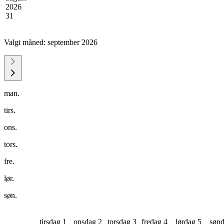
2026
31
Valgt måned:
september 2026
man.
tirs.
ons.
tors.
fre.
lør.
søn.
tirsdag 1
onsdag 2
torsdag 3
fredag 4
lørdag 5
sønd