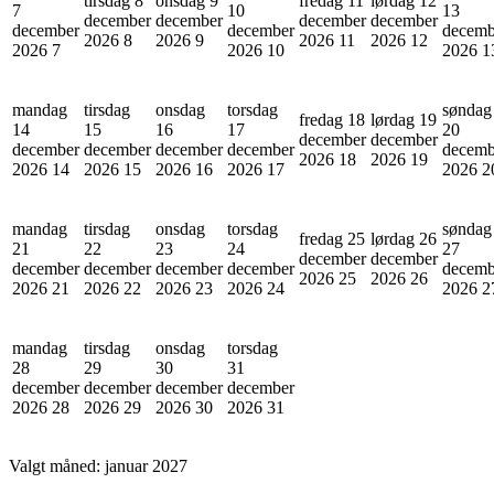
tirsdag 8
onsdag 9
fredag 11
lørdag 12
7
10
13
december
december
december
december
december
december
decemb
2026
8
2026
9
2026
11
2026
12
2026
7
2026
10
2026
1
mandag
tirsdag
onsdag
torsdag
søndag
fredag 18
lørdag 19
14
15
16
17
20
december
december
december
december
december
december
decemb
2026
18
2026
19
2026
14
2026
15
2026
16
2026
17
2026
2
mandag
tirsdag
onsdag
torsdag
søndag
fredag 25
lørdag 26
21
22
23
24
27
december
december
december
december
december
december
decemb
2026
25
2026
26
2026
21
2026
22
2026
23
2026
24
2026
2
mandag
tirsdag
onsdag
torsdag
28
29
30
31
december
december
december
december
2026
28
2026
29
2026
30
2026
31
Valgt måned:
januar 2027