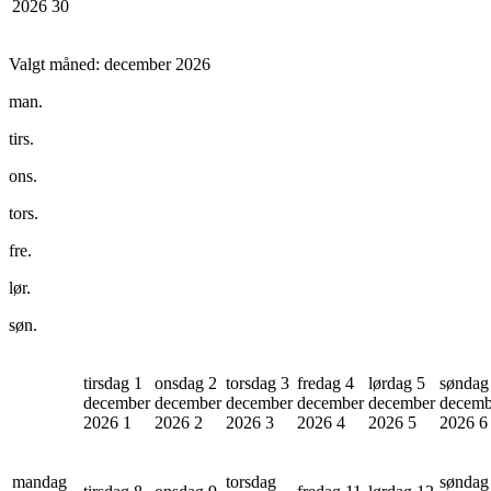
2026
30
Valgt måned:
december 2026
man.
tirs.
ons.
tors.
fre.
lør.
søn.
tirsdag 1
onsdag 2
torsdag 3
fredag 4
lørdag 5
søndag
december
december
december
december
december
decemb
2026
1
2026
2
2026
3
2026
4
2026
5
2026
6
mandag
torsdag
søndag