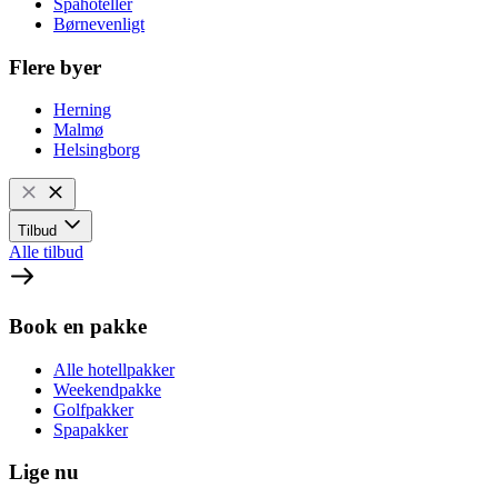
Spahoteller
Børnevenligt
Flere byer
Herning
Malmø
Helsingborg
Tilbud
Alle tilbud
Book en pakke
Alle hotellpakker
Weekendpakke
Golfpakker
Spapakker
Lige nu