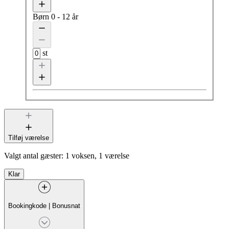
Børn
0 - 12 år
st
Tilføj værelse
Valgt antal gæster:
1 voksen, 1 værelse
Klar
Bookingkode
|
Bonusnat