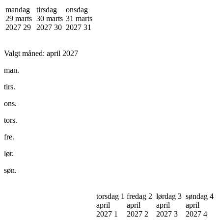
mandag
tirsdag
onsdag
29 marts
30 marts
31 marts
2027
29
2027
30
2027
31
Valgt måned:
april 2027
man.
tirs.
ons.
tors.
fre.
lør.
søn.
torsdag 1
fredag 2
lørdag 3
søndag 4
april
april
april
april
2027
1
2027
2
2027
3
2027
4