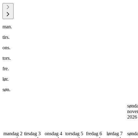
man.
tirs.
ons.
tors.
fre.
lør.
søn.
sønd
nove
202
mandag 2
tirsdag 3
onsdag 4
torsdag 5
fredag 6
lørdag 7
sønd