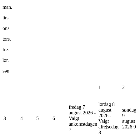
man.
tirs.
ons.
tors.
fre.
lør.
søn.
1
2
lørdag 8
fredag 7
august
søndag
august 2026 -
2026 -
9
3
4
5
6
Valgt
Valgt
august
ankomstdagen
afrejsedag
2026
9
7
8