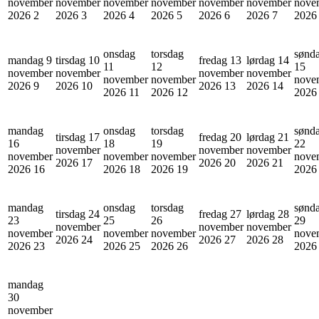
november
november
november
november
november
november
nove
2026
2
2026
3
2026
4
2026
5
2026
6
2026
7
202
onsdag
torsdag
sønd
mandag 9
tirsdag 10
fredag 13
lørdag 14
11
12
15
november
november
november
november
november
november
nove
2026
9
2026
10
2026
13
2026
14
2026
11
2026
12
202
mandag
onsdag
torsdag
sønd
tirsdag 17
fredag 20
lørdag 21
16
18
19
22
november
november
november
november
november
november
nove
2026
17
2026
20
2026
21
2026
16
2026
18
2026
19
202
mandag
onsdag
torsdag
sønd
tirsdag 24
fredag 27
lørdag 28
23
25
26
29
november
november
november
november
november
november
nove
2026
24
2026
27
2026
28
2026
23
2026
25
2026
26
202
mandag
30
november