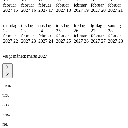
februar
februar
februar
februar
februar
februar
februar
2027
15
2027
16
2027
17
2027
18
2027
19
2027
20
2027
21
mandag
tirsdag
onsdag
torsdag
fredag
lørdag
søndag
22
23
24
25
26
27
28
februar
februar
februar
februar
februar
februar
februar
2027
22
2027
23
2027
24
2027
25
2027
26
2027
27
2027
28
Valgt måned:
marts 2027
man.
tirs.
ons.
tors.
fre.