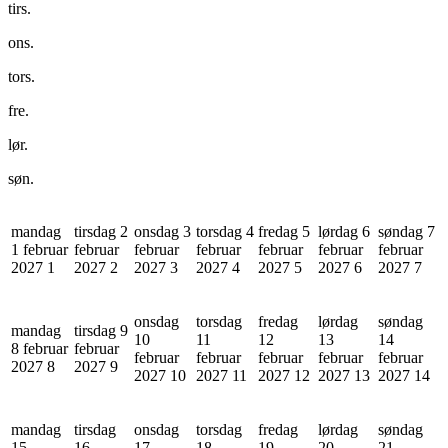
tirs.
ons.
tors.
fre.
lør.
søn.
mandag
tirsdag 2
onsdag 3
torsdag 4
fredag 5
lørdag 6
søndag 7
1 februar
februar
februar
februar
februar
februar
februar
2027
1
2027
2
2027
3
2027
4
2027
5
2027
6
2027
7
onsdag
torsdag
fredag
lørdag
søndag
mandag
tirsdag 9
10
11
12
13
14
8 februar
februar
februar
februar
februar
februar
februar
2027
8
2027
9
2027
10
2027
11
2027
12
2027
13
2027
14
mandag
tirsdag
onsdag
torsdag
fredag
lørdag
søndag
15
16
17
18
19
20
21