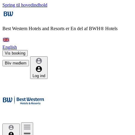
Spring til hovedindhold
Best Western Hotels and Resorts er
En del af BWH® Hotels
English
Vis booking
Bliv medlem
Log ind