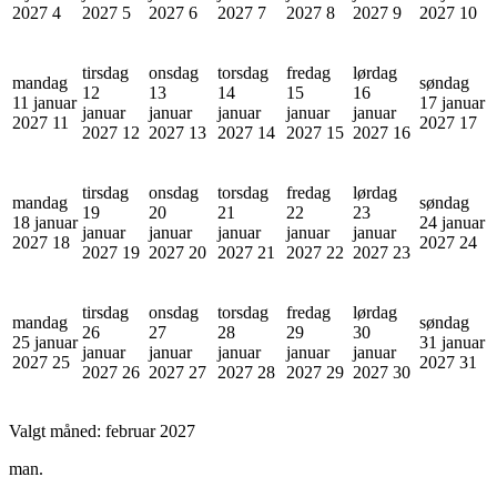
2027
4
2027
5
2027
6
2027
7
2027
8
2027
9
2027
10
tirsdag
onsdag
torsdag
fredag
lørdag
mandag
søndag
12
13
14
15
16
11 januar
17 januar
januar
januar
januar
januar
januar
2027
11
2027
17
2027
12
2027
13
2027
14
2027
15
2027
16
tirsdag
onsdag
torsdag
fredag
lørdag
mandag
søndag
19
20
21
22
23
18 januar
24 januar
januar
januar
januar
januar
januar
2027
18
2027
24
2027
19
2027
20
2027
21
2027
22
2027
23
tirsdag
onsdag
torsdag
fredag
lørdag
mandag
søndag
26
27
28
29
30
25 januar
31 januar
januar
januar
januar
januar
januar
2027
25
2027
31
2027
26
2027
27
2027
28
2027
29
2027
30
Valgt måned:
februar 2027
man.