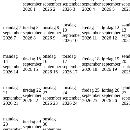
september
september
september
september
september
sept
2026
1
2026
2
2026
3
2026
4
2026
5
202
torsdag
søn
mandag 7
tirsdag 8
onsdag 9
fredag 11
lørdag 12
10
13
september
september
september
september
september
september
sept
2026
7
2026
8
2026
9
2026
11
2026
12
2026
10
202
mandag
onsdag
torsdag
søn
tirsdag 15
fredag 18
lørdag 19
14
16
17
20
september
september
september
september
september
september
sept
2026
15
2026
18
2026
19
2026
14
2026
16
2026
17
202
mandag
onsdag
torsdag
søn
tirsdag 22
fredag 25
lørdag 26
21
23
24
27
september
september
september
september
september
september
sept
2026
22
2026
25
2026
26
2026
21
2026
23
2026
24
202
mandag
onsdag
tirsdag 29
28
30
september
september
september