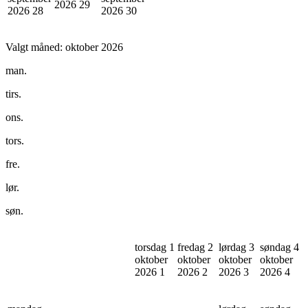
2026
29
2026
28
2026
30
Valgt måned:
oktober 2026
man.
tirs.
ons.
tors.
fre.
lør.
søn.
torsdag 1
fredag 2
lørdag 3
søndag 4
oktober
oktober
oktober
oktober
2026
1
2026
2
2026
3
2026
4