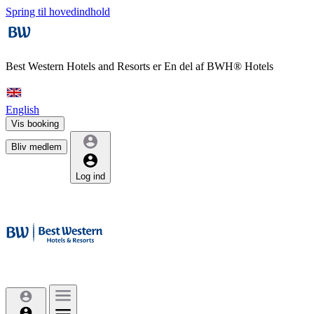
Spring til hovedindhold
Best Western Hotels and Resorts er
En del af BWH® Hotels
English
Vis booking
Bliv medlem
Log ind