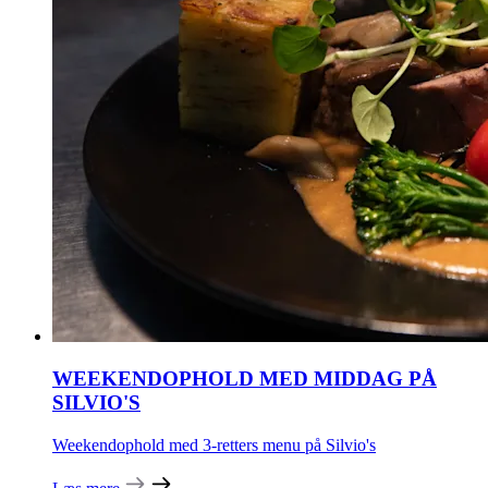
WEEKENDOPHOLD MED MIDDAG PÅ
SILVIO'S
Weekendophold med 3-retters menu på Silvio's