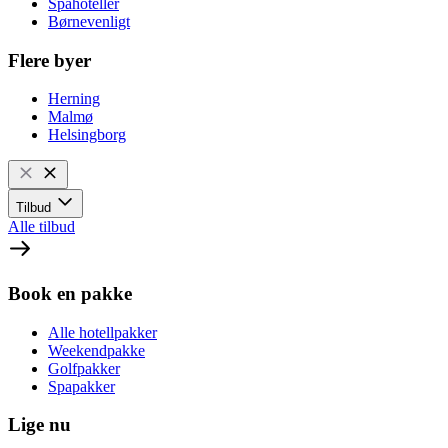
Spahoteller
Børnevenligt
Flere byer
Herning
Malmø
Helsingborg
Tilbud
Alle tilbud
Book en pakke
Alle hotellpakker
Weekendpakke
Golfpakker
Spapakker
Lige nu