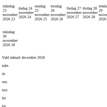
måndag
onsdag
torsdag
sönd
tisdag 24
fredag 27
lördag 28
23
25
26
29
november
november
november
november
november
november
nove
2026
24
2026
27
2026
28
2026
23
2026
25
2026
26
202
måndag
30
november
2026
30
Vald månad:
december 2026
mån
tis
ons
tors
fre
lör