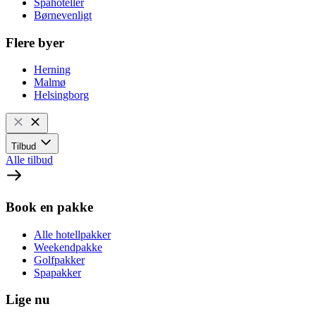
Spahoteller
Børnevenligt
Flere byer
Herning
Malmø
Helsingborg
Tilbud
Alle tilbud
Book en pakke
Alle hotellpakker
Weekendpakke
Golfpakker
Spapakker
Lige nu