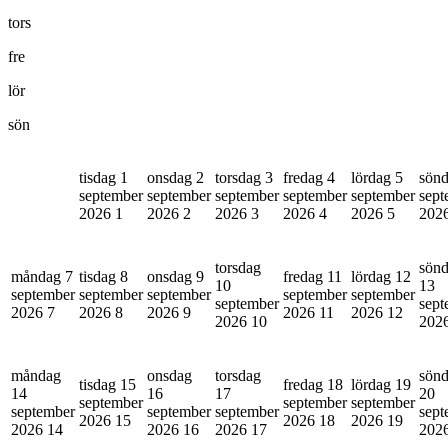
tors
fre
lör
sön
tisdag 1
onsdag 2
torsdag 3
fredag 4
lördag 5
sönd
september
september
september
september
september
sept
2026
1
2026
2
2026
3
2026
4
2026
5
202
torsdag
sön
måndag 7
tisdag 8
onsdag 9
fredag 11
lördag 12
10
13
september
september
september
september
september
september
sept
2026
7
2026
8
2026
9
2026
11
2026
12
2026
10
202
måndag
onsdag
torsdag
sön
tisdag 15
fredag 18
lördag 19
14
16
17
20
september
september
september
september
september
september
sept
2026
15
2026
18
2026
19
2026
14
2026
16
2026
17
202