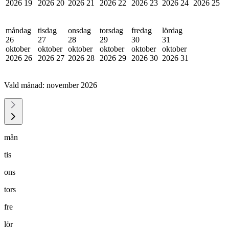
2026
19
2026
20
2026
21
2026
22
2026
23
2026
24
2026
25
måndag
tisdag
onsdag
torsdag
fredag
lördag
26
27
28
29
30
31
oktober
oktober
oktober
oktober
oktober
oktober
2026
26
2026
27
2026
28
2026
29
2026
30
2026
31
Vald månad:
november 2026
mån
tis
ons
tors
fre
lör