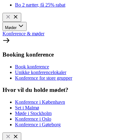
Bo 2 nætter, få 25% rabat
Møder
Konference & møder
Booking konference
Book konference
Unikke konferencelokaler
Konference for store grupper
Hvor vil du holde mødet?
Konference i København
Set i Malmø
Møde i Stockholm
Konference i Oslo
Konference i Gøteborg