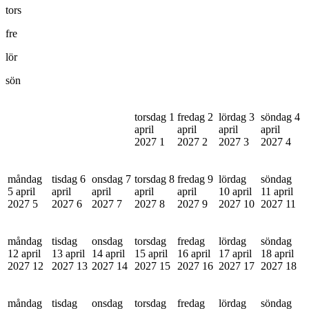
tors
fre
lör
sön
torsdag 1
fredag 2
lördag 3
söndag 4
april
april
april
april
2027
1
2027
2
2027
3
2027
4
måndag
tisdag 6
onsdag 7
torsdag 8
fredag 9
lördag
söndag
5 april
april
april
april
april
10 april
11 april
2027
5
2027
6
2027
7
2027
8
2027
9
2027
10
2027
11
måndag
tisdag
onsdag
torsdag
fredag
lördag
söndag
12 april
13 april
14 april
15 april
16 april
17 april
18 april
2027
12
2027
13
2027
14
2027
15
2027
16
2027
17
2027
18
måndag
tisdag
onsdag
torsdag
fredag
lördag
söndag