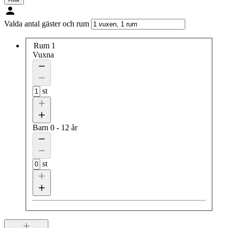
Valda antal gäster och rum
Rum 1
Vuxna
st
Barn
0 - 12 år
st