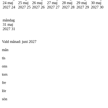
24 maj
25 maj
26 maj
27 maj
28 maj
29 maj
30 maj
2027
24
2027
25
2027
26
2027
27
2027
28
2027
29
2027
30
måndag
31 maj
2027
31
Vald månad:
juni 2027
mån
tis
ons
tors
fre
lör
sön