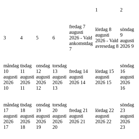
1
2
fredag 7
lördag 8
söndag
augusti
augusti
9
3
4
5
6
2026 - Vald
2026 - Vald
augusti
ankomstdag
avresedag
8
2026
9
7
måndag
tisdag
onsdag
torsdag
söndag
10
11
12
13
fredag 14
lördag 15
16
augusti
augusti
augusti
augusti
augusti
augusti
augusti
2026
2026
2026
2026
2026
14
2026
15
2026
10
11
12
13
16
måndag
tisdag
onsdag
torsdag
söndag
17
18
19
20
fredag 21
lördag 22
23
augusti
augusti
augusti
augusti
augusti
augusti
augusti
2026
2026
2026
2026
2026
21
2026
22
2026
17
18
19
20
23