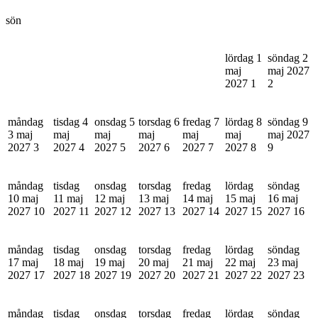
sön
lördag 1
söndag 2
maj
maj 2027
2027
1
2
måndag
tisdag 4
onsdag 5
torsdag 6
fredag 7
lördag 8
söndag 9
3 maj
maj
maj
maj
maj
maj
maj 2027
2027
3
2027
4
2027
5
2027
6
2027
7
2027
8
9
måndag
tisdag
onsdag
torsdag
fredag
lördag
söndag
10 maj
11 maj
12 maj
13 maj
14 maj
15 maj
16 maj
2027
10
2027
11
2027
12
2027
13
2027
14
2027
15
2027
16
måndag
tisdag
onsdag
torsdag
fredag
lördag
söndag
17 maj
18 maj
19 maj
20 maj
21 maj
22 maj
23 maj
2027
17
2027
18
2027
19
2027
20
2027
21
2027
22
2027
23
måndag
tisdag
onsdag
torsdag
fredag
lördag
söndag