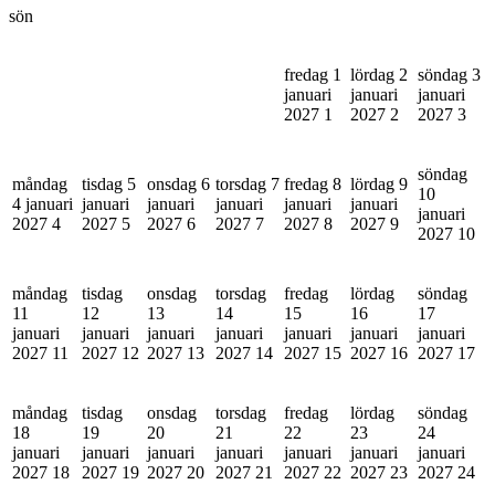
sön
fredag 1
lördag 2
söndag 3
januari
januari
januari
2027
1
2027
2
2027
3
söndag
måndag
tisdag 5
onsdag 6
torsdag 7
fredag 8
lördag 9
10
4 januari
januari
januari
januari
januari
januari
januari
2027
4
2027
5
2027
6
2027
7
2027
8
2027
9
2027
10
måndag
tisdag
onsdag
torsdag
fredag
lördag
söndag
11
12
13
14
15
16
17
januari
januari
januari
januari
januari
januari
januari
2027
11
2027
12
2027
13
2027
14
2027
15
2027
16
2027
17
måndag
tisdag
onsdag
torsdag
fredag
lördag
söndag
18
19
20
21
22
23
24
januari
januari
januari
januari
januari
januari
januari
2027
18
2027
19
2027
20
2027
21
2027
22
2027
23
2027
24