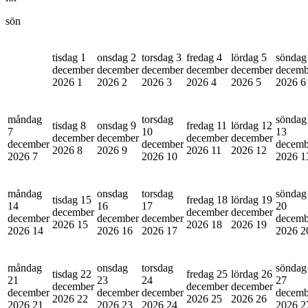
sön
tisdag 1
onsdag 2
torsdag 3
fredag 4
lördag 5
söndag
december
december
december
december
december
decemb
2026
1
2026
2
2026
3
2026
4
2026
5
2026
6
måndag
torsdag
söndag
tisdag 8
onsdag 9
fredag 11
lördag 12
7
10
13
december
december
december
december
december
december
decemb
2026
8
2026
9
2026
11
2026
12
2026
7
2026
10
2026
1
måndag
onsdag
torsdag
söndag
tisdag 15
fredag 18
lördag 19
14
16
17
20
december
december
december
december
december
december
decemb
2026
15
2026
18
2026
19
2026
14
2026
16
2026
17
2026
2
måndag
onsdag
torsdag
söndag
tisdag 22
fredag 25
lördag 26
21
23
24
27
december
december
december
december
december
december
decemb
2026
22
2026
25
2026
26
2026
21
2026
23
2026
24
2026
2