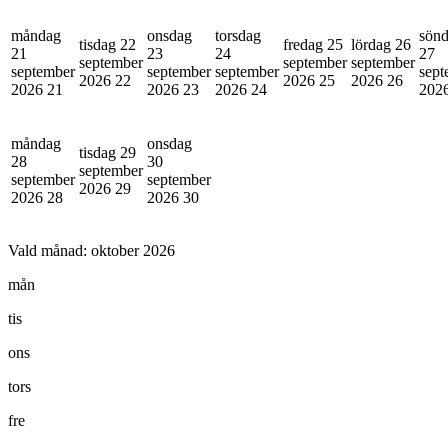
måndag
onsdag
torsdag
sön
tisdag 22
fredag 25
lördag 26
21
23
24
27
september
september
september
september
september
september
sept
2026
22
2026
25
2026
26
2026
21
2026
23
2026
24
202
måndag
onsdag
tisdag 29
28
30
september
september
september
2026
29
2026
28
2026
30
Vald månad:
oktober 2026
mån
tis
ons
tors
fre