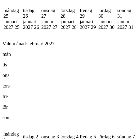
måndag
tisdag
onsdag
torsdag
fredag
lördag
söndag
25
26
27
28
29
30
31
januari
januari
januari
januari
januari
januari
januari
2027
25
2027
26
2027
27
2027
28
2027
29
2027
30
2027
31
Vald månad:
februari 2027
mån
tis
ons
tors
fre
lör
sön
måndag
tisdag 2
onsdag 3
torsdag 4
fredag 5
lördag 6
söndag 7