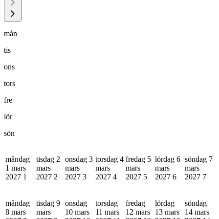
mån
tis
ons
tors
fre
lör
sön
måndag
tisdag 2
onsdag 3
torsdag 4
fredag 5
lördag 6
söndag 7
1 mars
mars
mars
mars
mars
mars
mars
2027
1
2027
2
2027
3
2027
4
2027
5
2027
6
2027
7
måndag
tisdag 9
onsdag
torsdag
fredag
lördag
söndag
8 mars
mars
10 mars
11 mars
12 mars
13 mars
14 mars