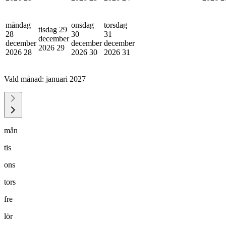
måndag
onsdag
torsdag
tisdag 29
28
30
31
december
december
december
december
2026
29
2026
28
2026
30
2026
31
Vald månad:
januari 2027
mån
tis
ons
tors
fre
lör