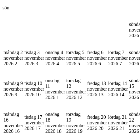
sön
sönd
nove
202
måndag 2
tisdag 3
onsdag 4
torsdag 5
fredag 6
lördag 7
sönd
november
november
november
november
november
november
nove
2026
2
2026
3
2026
4
2026
5
2026
6
2026
7
202
onsdag
torsdag
sönd
måndag 9
tisdag 10
fredag 13
lördag 14
11
12
15
november
november
november
november
november
november
nove
2026
9
2026
10
2026
13
2026
14
2026
11
2026
12
202
måndag
onsdag
torsdag
sönd
tisdag 17
fredag 20
lördag 21
16
18
19
22
november
november
november
november
november
november
nove
2026
17
2026
20
2026
21
2026
16
2026
18
2026
19
202