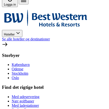
Logga in
Hoteller
Se alle hoteller og destinationer
Storbyer
København
Odense
Stockholm
Oslo
Find det rigtige hotel
Med udeservering
Nær golfbaner
Med ladestationer