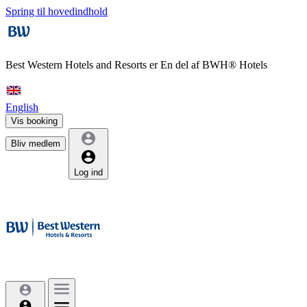
Spring til hovedindhold
Best Western Hotels and Resorts er
En del af BWH® Hotels
English
Vis booking
Bliv medlem
Log ind