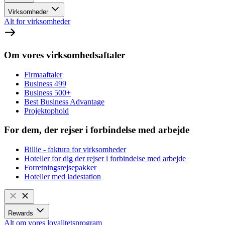
Virksomheder
Alt for virksomheder
Om vores virksomhedsaftaler
Firmaaftaler
Business 499
Business 500+
Best Business Advantage
Projektophold
For dem, der rejser i forbindelse med arbejde
Billie - faktura for virksomheder
Hoteller for dig der rejser i forbindelse med arbejde
Forretningsrejsepakker
Hoteller med ladestation
Rewards
Alt om vores loyalitetsprogram