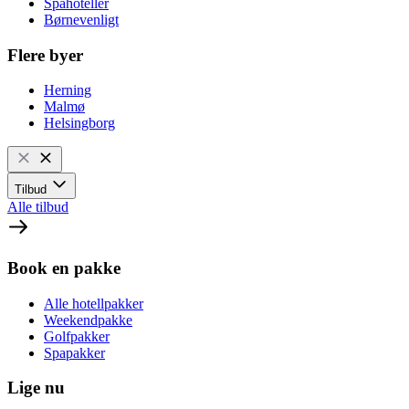
Spahoteller
Børnevenligt
Flere byer
Herning
Malmø
Helsingborg
Tilbud
Alle tilbud
Book en pakke
Alle hotellpakker
Weekendpakke
Golfpakker
Spapakker
Lige nu