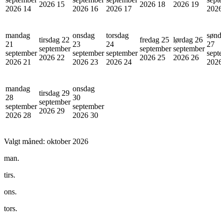
2026
15
2026
18
2026
19
2026
14
2026
16
2026
17
202
mandag
onsdag
torsdag
søn
tirsdag 22
fredag 25
lørdag 26
21
23
24
27
september
september
september
september
september
september
sept
2026
22
2026
25
2026
26
2026
21
2026
23
2026
24
202
mandag
onsdag
tirsdag 29
28
30
september
september
september
2026
29
2026
28
2026
30
Valgt måned:
oktober 2026
man.
tirs.
ons.
tors.