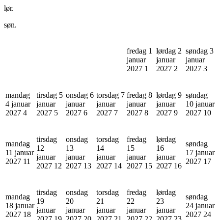
lør.
søn.
fredag 1
lørdag 2
søndag 3
januar
januar
januar
2027
1
2027
2
2027
3
mandag
tirsdag 5
onsdag 6
torsdag 7
fredag 8
lørdag 9
søndag
4 januar
januar
januar
januar
januar
januar
10 januar
2027
4
2027
5
2027
6
2027
7
2027
8
2027
9
2027
10
tirsdag
onsdag
torsdag
fredag
lørdag
mandag
søndag
12
13
14
15
16
11 januar
17 januar
januar
januar
januar
januar
januar
2027
11
2027
17
2027
12
2027
13
2027
14
2027
15
2027
16
tirsdag
onsdag
torsdag
fredag
lørdag
mandag
søndag
19
20
21
22
23
18 januar
24 januar
januar
januar
januar
januar
januar
2027
18
2027
24
2027
19
2027
20
2027
21
2027
22
2027
23