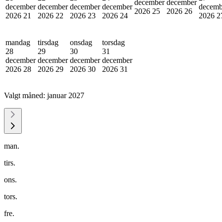
december
december
december
december
december
december
decemb
2026
25
2026
26
2026
21
2026
22
2026
23
2026
24
2026
2
mandag
tirsdag
onsdag
torsdag
28
29
30
31
december
december
december
december
2026
28
2026
29
2026
30
2026
31
Valgt måned:
januar 2027
man.
tirs.
ons.
tors.
fre.