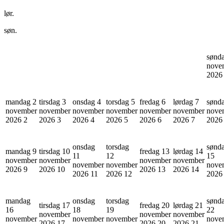
lør.
søn.
sønd
nove
202
mandag 2
tirsdag 3
onsdag 4
torsdag 5
fredag 6
lørdag 7
sønd
november
november
november
november
november
november
nove
2026
2
2026
3
2026
4
2026
5
2026
6
2026
7
202
onsdag
torsdag
sønd
mandag 9
tirsdag 10
fredag 13
lørdag 14
11
12
15
november
november
november
november
november
november
nove
2026
9
2026
10
2026
13
2026
14
2026
11
2026
12
202
mandag
onsdag
torsdag
sønd
tirsdag 17
fredag 20
lørdag 21
16
18
19
22
november
november
november
november
november
november
nove
2026
17
2026
20
2026
21