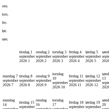
ons.
tors.
fre.
lør.
søn.
tirsdag 1
onsdag 2
torsdag 3
fredag 4
lørdag 5
sønd
september
september
september
september
september
sept
2026
1
2026
2
2026
3
2026
4
2026
5
202
torsdag
søn
mandag 7
tirsdag 8
onsdag 9
fredag 11
lørdag 12
10
13
september
september
september
september
september
september
sept
2026
7
2026
8
2026
9
2026
11
2026
12
2026
10
202
mandag
onsdag
torsdag
søn
tirsdag 15
fredag 18
lørdag 19
14
16
17
20
september
september
september
september
september
september
sept