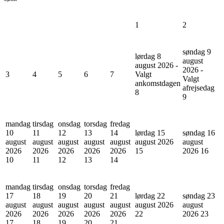
1
2
søndag 9
lørdag 8
august
august 2026 -
2026 -
3
4
5
6
7
Valgt
Valgt
ankomstdagen
afrejsedag
8
9
mandag
tirsdag
onsdag
torsdag
fredag
10
11
12
13
14
lørdag 15
søndag 16
august
august
august
august
august
august 2026
august
2026
2026
2026
2026
2026
15
2026
16
10
11
12
13
14
mandag
tirsdag
onsdag
torsdag
fredag
17
18
19
20
21
lørdag 22
søndag 23
august
august
august
august
august
august 2026
august
2026
2026
2026
2026
2026
22
2026
23
17
18
19
20
21