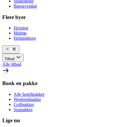
Spahoteller
Børnevenligt
Flere byer
Herning
Malmø
Helsingborg
Tilbud
Alle tilbud
Book en pakke
Alle hotellpakker
Weekendpakke
Golfpakker
Spapakker
Lige nu