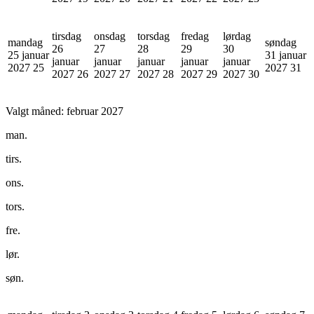
tirsdag
onsdag
torsdag
fredag
lørdag
mandag
søndag
26
27
28
29
30
25 januar
31 januar
januar
januar
januar
januar
januar
2027
25
2027
31
2027
26
2027
27
2027
28
2027
29
2027
30
Valgt måned:
februar 2027
man.
tirs.
ons.
tors.
fre.
lør.
søn.