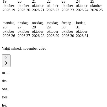
19
20
21
22
23
24
25
oktober
oktober
oktober
oktober
oktober
oktober
oktober
2026
19
2026
20
2026
21
2026
22
2026
23
2026
24
2026
25
mandag
tirsdag
onsdag
torsdag
fredag
lørdag
26
27
28
29
30
31
oktober
oktober
oktober
oktober
oktober
oktober
2026
26
2026
27
2026
28
2026
29
2026
30
2026
31
Valgt måned:
november 2026
man.
tirs.
ons.
tors.
fre.