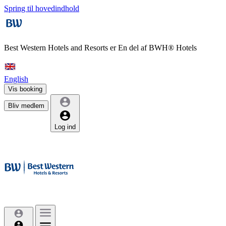
Spring til hovedindhold
Best Western Hotels and Resorts er
En del af BWH® Hotels
English
Vis booking
Bliv medlem
Log ind