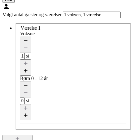
Valgt antal gæster og værelser
Værelse 1
Voksne
st
Børn
0 - 12 år
st