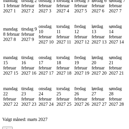
mandag
tirsdag 2
onsdag 3
torsdag 4
fredag 5
lørdag 6
søndag 7
1 februar
februar
februar
februar
februar
februar
februar
2027
1
2027
2
2027
3
2027
4
2027
5
2027
6
2027
7
onsdag
torsdag
fredag
lørdag
søndag
mandag
tirsdag 9
10
11
12
13
14
8 februar
februar
februar
februar
februar
februar
februar
2027
8
2027
9
2027
10
2027
11
2027
12
2027
13
2027
14
mandag
tirsdag
onsdag
torsdag
fredag
lørdag
søndag
15
16
17
18
19
20
21
februar
februar
februar
februar
februar
februar
februar
2027
15
2027
16
2027
17
2027
18
2027
19
2027
20
2027
21
mandag
tirsdag
onsdag
torsdag
fredag
lørdag
søndag
22
23
24
25
26
27
28
februar
februar
februar
februar
februar
februar
februar
2027
22
2027
23
2027
24
2027
25
2027
26
2027
27
2027
28
Valgt måned:
marts 2027