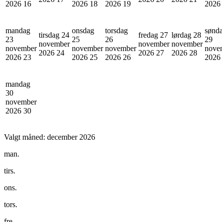
2026
16
2026
18
2026
19
202
mandag
onsdag
torsdag
sønd
tirsdag 24
fredag 27
lørdag 28
23
25
26
29
november
november
november
november
november
november
nove
2026
24
2026
27
2026
28
2026
23
2026
25
2026
26
202
mandag
30
november
2026
30
Valgt måned:
december 2026
man.
tirs.
ons.
tors.
fre.