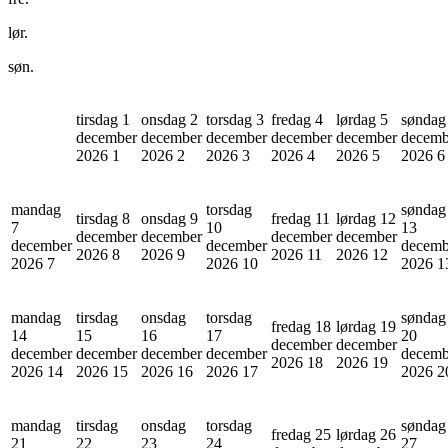
lør.
søn.
tirsdag 1
onsdag 2
torsdag 3
fredag 4
lørdag 5
søndag
december
december
december
december
december
decemb
2026
1
2026
2
2026
3
2026
4
2026
5
2026
6
mandag
torsdag
søndag
tirsdag 8
onsdag 9
fredag 11
lørdag 12
7
10
13
december
december
december
december
december
december
decemb
2026
8
2026
9
2026
11
2026
12
2026
7
2026
10
2026
1
mandag
tirsdag
onsdag
torsdag
søndag
fredag 18
lørdag 19
14
15
16
17
20
december
december
december
december
december
december
decemb
2026
18
2026
19
2026
14
2026
15
2026
16
2026
17
2026
2
mandag
tirsdag
onsdag
torsdag
søndag
fredag 25
lørdag 26
21
22
23
24
27