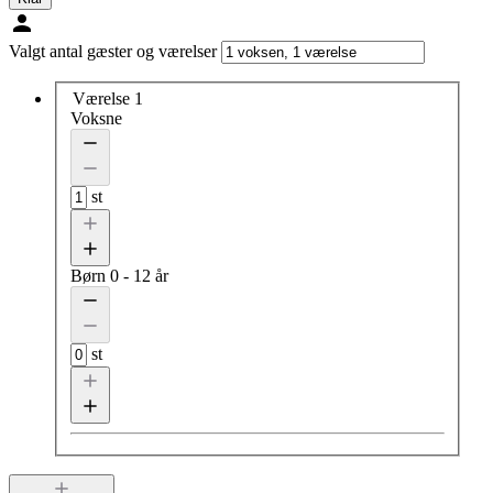
Valgt antal gæster og værelser
Værelse 1
Voksne
st
Børn
0 - 12 år
st