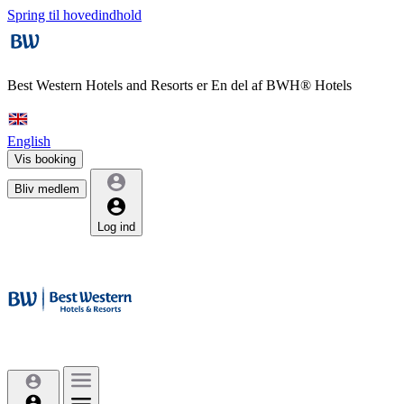
Spring til hovedindhold
Best Western Hotels and Resorts er
En del af BWH® Hotels
English
Vis booking
Bliv medlem
Log ind