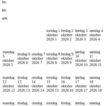
fre.
lør.
søn.
torsdag 1
fredag 2
lørdag 3
søndag 4
oktober
oktober
oktober
oktober
2026
1
2026
2
2026
3
2026
4
mandag
lørdag
søndag
tirsdag 6
onsdag 7
torsdag 8
fredag 9
5
10
11
oktober
oktober
oktober
oktober
oktober
oktober
oktober
2026
6
2026
7
2026
8
2026
9
2026
5
2026
10
2026
11
mandag
tirsdag
onsdag
torsdag
fredag
lørdag
søndag
12
13
14
15
16
17
18
oktober
oktober
oktober
oktober
oktober
oktober
oktober
2026
12
2026
13
2026
14
2026
15
2026
16
2026
17
2026
18
mandag
tirsdag
onsdag
torsdag
fredag
lørdag
søndag