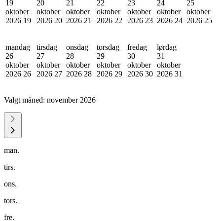
19
20
21
22
23
24
25
oktober
oktober
oktober
oktober
oktober
oktober
oktober
2026
19
2026
20
2026
21
2026
22
2026
23
2026
24
2026
25
mandag
tirsdag
onsdag
torsdag
fredag
lørdag
26
27
28
29
30
31
oktober
oktober
oktober
oktober
oktober
oktober
2026
26
2026
27
2026
28
2026
29
2026
30
2026
31
Valgt måned:
november 2026
man.
tirs.
ons.
tors.
fre.