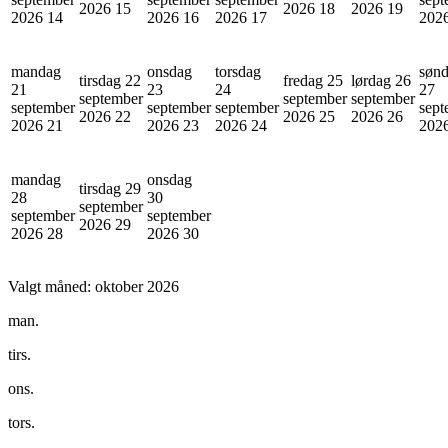
2026
15
2026
18
2026
19
2026
14
2026
16
2026
17
202
mandag
onsdag
torsdag
søn
tirsdag 22
fredag 25
lørdag 26
21
23
24
27
september
september
september
september
september
september
sept
2026
22
2026
25
2026
26
2026
21
2026
23
2026
24
202
mandag
onsdag
tirsdag 29
28
30
september
september
september
2026
29
2026
28
2026
30
Valgt måned:
oktober 2026
man.
tirs.
ons.
tors.