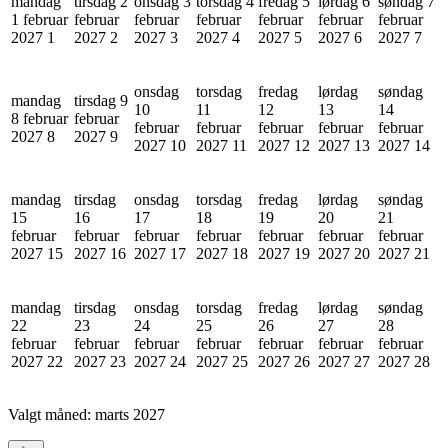
mandag
tirsdag 2
onsdag 3
torsdag 4
fredag 5
lørdag 6
søndag 7
1 februar
februar
februar
februar
februar
februar
februar
2027
1
2027
2
2027
3
2027
4
2027
5
2027
6
2027
7
onsdag
torsdag
fredag
lørdag
søndag
mandag
tirsdag 9
10
11
12
13
14
8 februar
februar
februar
februar
februar
februar
februar
2027
8
2027
9
2027
10
2027
11
2027
12
2027
13
2027
14
mandag
tirsdag
onsdag
torsdag
fredag
lørdag
søndag
15
16
17
18
19
20
21
februar
februar
februar
februar
februar
februar
februar
2027
15
2027
16
2027
17
2027
18
2027
19
2027
20
2027
21
mandag
tirsdag
onsdag
torsdag
fredag
lørdag
søndag
22
23
24
25
26
27
28
februar
februar
februar
februar
februar
februar
februar
2027
22
2027
23
2027
24
2027
25
2027
26
2027
27
2027
28
Valgt måned:
marts 2027