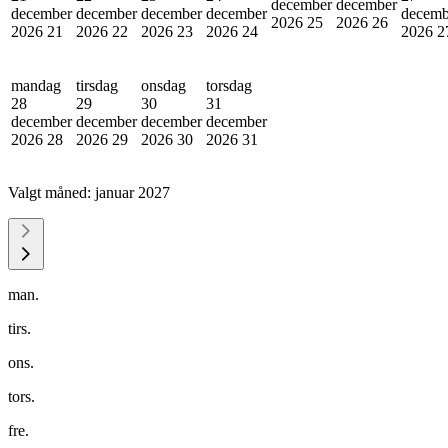
december
december
december
december
december
december
decemb
2026
25
2026
26
2026
21
2026
22
2026
23
2026
24
2026
2
mandag
tirsdag
onsdag
torsdag
28
29
30
31
december
december
december
december
2026
28
2026
29
2026
30
2026
31
Valgt måned:
januar 2027
man.
tirs.
ons.
tors.
fre.