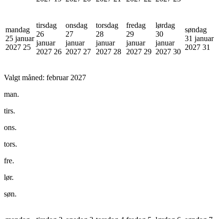
tirsdag
onsdag
torsdag
fredag
lørdag
mandag
søndag
26
27
28
29
30
25 januar
31 januar
januar
januar
januar
januar
januar
2027
25
2027
31
2027
26
2027
27
2027
28
2027
29
2027
30
Valgt måned:
februar 2027
man.
tirs.
ons.
tors.
fre.
lør.
søn.