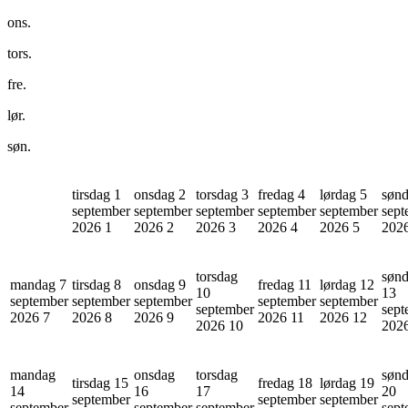
ons.
tors.
fre.
lør.
søn.
tirsdag 1
onsdag 2
torsdag 3
fredag 4
lørdag 5
sønd
september
september
september
september
september
sept
2026
1
2026
2
2026
3
2026
4
2026
5
202
torsdag
søn
mandag 7
tirsdag 8
onsdag 9
fredag 11
lørdag 12
10
13
september
september
september
september
september
september
sept
2026
7
2026
8
2026
9
2026
11
2026
12
2026
10
202
mandag
onsdag
torsdag
søn
tirsdag 15
fredag 18
lørdag 19
14
16
17
20
september
september
september
september
september
september
sept