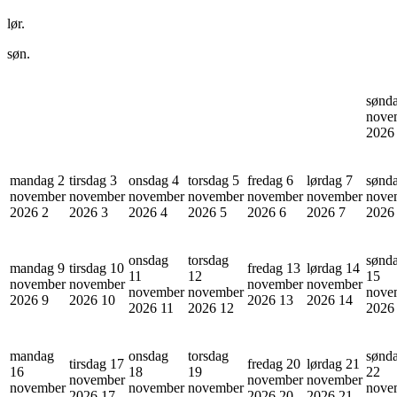
lør.
søn.
sønd
nove
202
mandag 2
tirsdag 3
onsdag 4
torsdag 5
fredag 6
lørdag 7
sønd
november
november
november
november
november
november
nove
2026
2
2026
3
2026
4
2026
5
2026
6
2026
7
202
onsdag
torsdag
sønd
mandag 9
tirsdag 10
fredag 13
lørdag 14
11
12
15
november
november
november
november
november
november
nove
2026
9
2026
10
2026
13
2026
14
2026
11
2026
12
202
mandag
onsdag
torsdag
sønd
tirsdag 17
fredag 20
lørdag 21
16
18
19
22
november
november
november
november
november
november
nove
2026
17
2026
20
2026
21