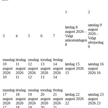
1
2
søndag 9
lørdag 8
august
august 2026 -
2026 -
3
4
5
6
7
Valgt
Valgt
ankomstdagen
afrejsedag
8
9
mandag
tirsdag
onsdag
torsdag
fredag
10
11
12
13
14
lørdag 15
søndag 16
august
august
august
august
august
august 2026
august
2026
2026
2026
2026
2026
15
2026
16
10
11
12
13
14
mandag
tirsdag
onsdag
torsdag
fredag
17
18
19
20
21
lørdag 22
søndag 23
august
august
august
august
august
august 2026
august
2026
2026
2026
2026
2026
22
2026
23
17
18
19
20
21