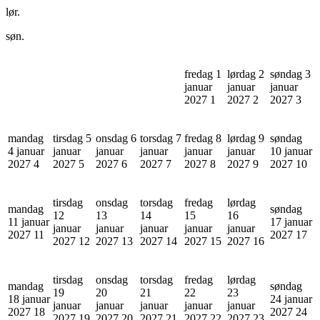
lør.
søn.
fredag 1
lørdag 2
søndag 3
januar
januar
januar
2027
1
2027
2
2027
3
mandag
tirsdag 5
onsdag 6
torsdag 7
fredag 8
lørdag 9
søndag
4 januar
januar
januar
januar
januar
januar
10 januar
2027
4
2027
5
2027
6
2027
7
2027
8
2027
9
2027
10
tirsdag
onsdag
torsdag
fredag
lørdag
mandag
søndag
12
13
14
15
16
11 januar
17 januar
januar
januar
januar
januar
januar
2027
11
2027
17
2027
12
2027
13
2027
14
2027
15
2027
16
tirsdag
onsdag
torsdag
fredag
lørdag
mandag
søndag
19
20
21
22
23
18 januar
24 januar
januar
januar
januar
januar
januar
2027
18
2027
24
2027
19
2027
20
2027
21
2027
22
2027
23