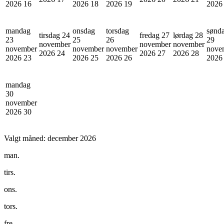
2026
16
2026
18
2026
19
202
mandag
onsdag
torsdag
sønd
tirsdag 24
fredag 27
lørdag 28
23
25
26
29
november
november
november
november
november
november
nove
2026
24
2026
27
2026
28
2026
23
2026
25
2026
26
202
mandag
30
november
2026
30
Valgt måned:
december 2026
man.
tirs.
ons.
tors.
fre.