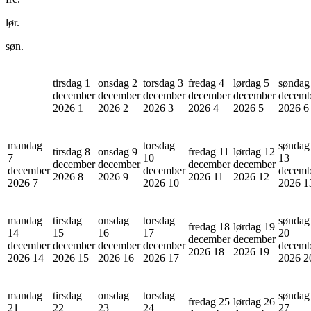
lør.
søn.
tirsdag 1
onsdag 2
torsdag 3
fredag 4
lørdag 5
søndag
december
december
december
december
december
decemb
2026
1
2026
2
2026
3
2026
4
2026
5
2026
6
mandag
torsdag
søndag
tirsdag 8
onsdag 9
fredag 11
lørdag 12
7
10
13
december
december
december
december
december
december
decemb
2026
8
2026
9
2026
11
2026
12
2026
7
2026
10
2026
1
mandag
tirsdag
onsdag
torsdag
søndag
fredag 18
lørdag 19
14
15
16
17
20
december
december
december
december
december
december
decemb
2026
18
2026
19
2026
14
2026
15
2026
16
2026
17
2026
2
mandag
tirsdag
onsdag
torsdag
søndag
fredag 25
lørdag 26
21
22
23
24
27