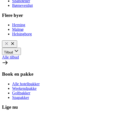
Spahoteller
Børnevenligt
Flere byer
Herning
Malmø
Helsingborg
Tilbud
Alle tilbud
Book en pakke
Alle hotellpakker
Weekendpakke
Golfpakker
Spapakker
Lige nu