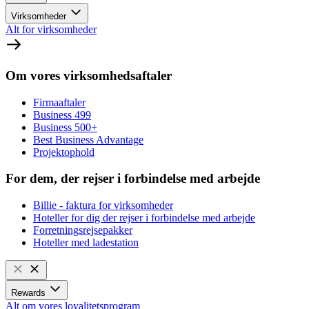
Virksomheder
Alt for virksomheder
Om vores virksomhedsaftaler
Firmaaftaler
Business 499
Business 500+
Best Business Advantage
Projektophold
For dem, der rejser i forbindelse med arbejde
Billie - faktura for virksomheder
Hoteller for dig der rejser i forbindelse med arbejde
Forretningsrejsepakker
Hoteller med ladestation
Rewards
Alt om vores loyalitetsprogram