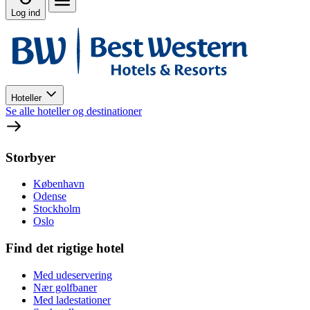
Log ind
Hoteller
Se alle hoteller og destinationer
Storbyer
København
Odense
Stockholm
Oslo
Find det rigtige hotel
Med udeservering
Nær golfbaner
Med ladestationer