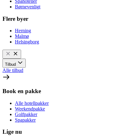
Spahoteller
Børnevenligt
Flere byer
Herning
Malmø
Helsingborg
Tilbud
Alle tilbud
Book en pakke
Alle hotellpakker
Weekendpakke
Golfpakker
Spapakker
Lige nu