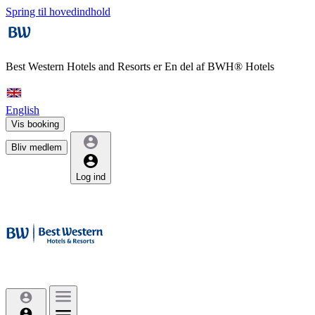
Spring til hovedindhold
Best Western Hotels and Resorts er
En del af BWH® Hotels
English
Vis booking
Bliv medlem
Log ind