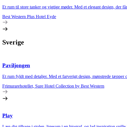
Et rum til store tanker og vigtige møder. Med et elegant design, der får
Best Western Plus Hotel Eyde
Sverige
Paviljongen
Et rum fyldt med detaljer. Med et farverigt design, mønstrede tæpper og d
Frimurarehotellet, Sure Hotel Collection by Best Western
Play
Læn dig tilbage i stolen, ligesom i en biograf, og lad inspiration spill