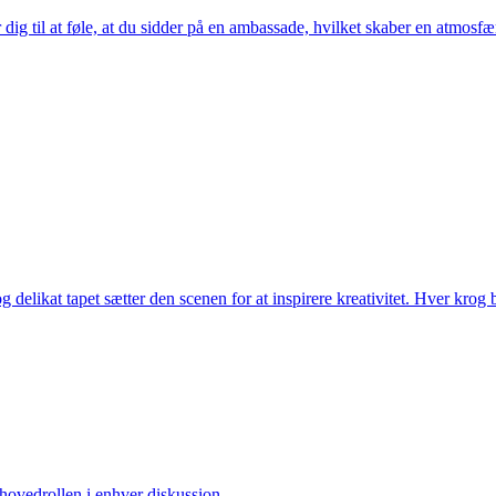
 dig til at føle, at du sidder på en ambassade, hvilket skaber en atmosfæ
elikat tapet sætter den scenen for at inspirere kreativitet. Hver krog blive
e hovedrollen i enhver diskussion.