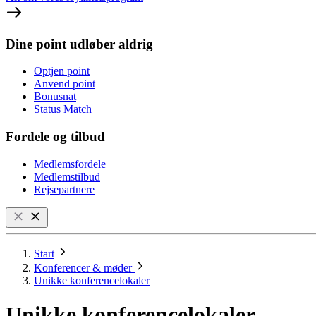
Dine point udløber aldrig
Optjen point
Anvend point
Bonusnat
Status Match
Fordele og tilbud
Medlemsfordele
Medlemstilbud
Rejsepartnere
Start
Konferencer & møder
Unikke konferencelokaler
Unikke konferencelokaler