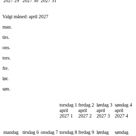
2027
29
2027
30
2027
31
Valgt måned:
april 2027
man.
tirs.
ons.
tors.
fre.
lør.
søn.
torsdag 1
fredag 2
lørdag 3
søndag 4
april
april
april
april
2027
1
2027
2
2027
3
2027
4
mandag
tirsdag 6
onsdag 7
torsdag 8
fredag 9
lørdag
søndag