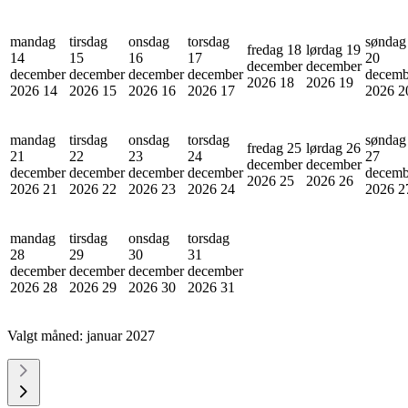
mandag
tirsdag
onsdag
torsdag
søndag
fredag 18
lørdag 19
14
15
16
17
20
december
december
december
december
december
december
decemb
2026
18
2026
19
2026
14
2026
15
2026
16
2026
17
2026
2
mandag
tirsdag
onsdag
torsdag
søndag
fredag 25
lørdag 26
21
22
23
24
27
december
december
december
december
december
december
decemb
2026
25
2026
26
2026
21
2026
22
2026
23
2026
24
2026
2
mandag
tirsdag
onsdag
torsdag
28
29
30
31
december
december
december
december
2026
28
2026
29
2026
30
2026
31
Valgt måned:
januar 2027