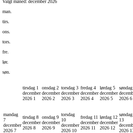
Valgt måned:
december 2026
man.
tirs.
ons.
tors.
fre.
lør.
søn.
tirsdag 1
onsdag 2
torsdag 3
fredag 4
lørdag 5
søndag
december
december
december
december
december
decemb
2026
1
2026
2
2026
3
2026
4
2026
5
2026
6
mandag
torsdag
søndag
tirsdag 8
onsdag 9
fredag 11
lørdag 12
7
10
13
december
december
december
december
december
december
decemb
2026
8
2026
9
2026
11
2026
12
2026
7
2026
10
2026
1