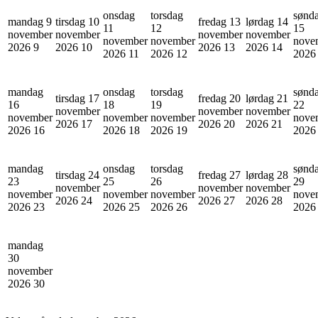
onsdag
torsdag
sønd
mandag 9
tirsdag 10
fredag 13
lørdag 14
11
12
15
november
november
november
november
november
november
nove
2026
9
2026
10
2026
13
2026
14
2026
11
2026
12
202
mandag
onsdag
torsdag
sønd
tirsdag 17
fredag 20
lørdag 21
16
18
19
22
november
november
november
november
november
november
nove
2026
17
2026
20
2026
21
2026
16
2026
18
2026
19
202
mandag
onsdag
torsdag
sønd
tirsdag 24
fredag 27
lørdag 28
23
25
26
29
november
november
november
november
november
november
nove
2026
24
2026
27
2026
28
2026
23
2026
25
2026
26
202
mandag
30
november
2026
30