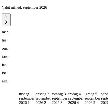
Valgt måned:
september 2026
man.
tirs.
ons.
tors.
fre.
lør.
søn.
tirsdag 1
onsdag 2
torsdag 3
fredag 4
lørdag 5
sønd
september
september
september
september
september
sept
2026
1
2026
2
2026
3
2026
4
2026
5
202