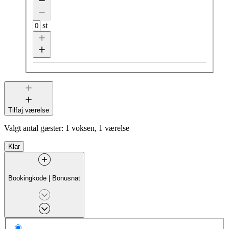
st
Tilføj værelse
Valgt antal gæster:
1 voksen, 1 værelse
Klar
Bookingkode
|
Bonusnat