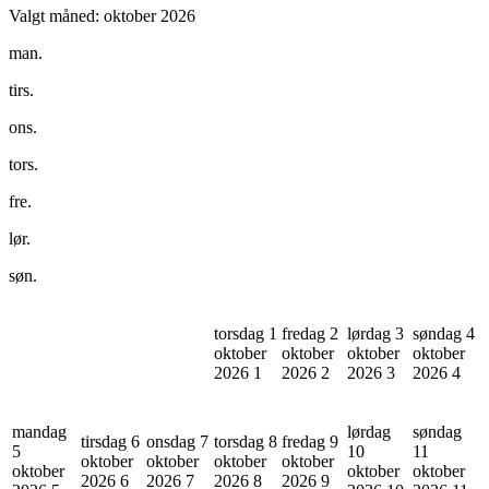
Valgt måned:
oktober 2026
man.
tirs.
ons.
tors.
fre.
lør.
søn.
torsdag 1
fredag 2
lørdag 3
søndag 4
oktober
oktober
oktober
oktober
2026
1
2026
2
2026
3
2026
4
mandag
lørdag
søndag
tirsdag 6
onsdag 7
torsdag 8
fredag 9
5
10
11
oktober
oktober
oktober
oktober
oktober
oktober
oktober
2026
6
2026
7
2026
8
2026
9