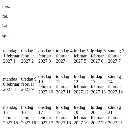
tors.
fre.
lør.
søn.
mandag
tirsdag 2
onsdag 3
torsdag 4
fredag 5
lørdag 6
søndag 7
1 februar
februar
februar
februar
februar
februar
februar
2027
1
2027
2
2027
3
2027
4
2027
5
2027
6
2027
7
onsdag
torsdag
fredag
lørdag
søndag
mandag
tirsdag 9
10
11
12
13
14
8 februar
februar
februar
februar
februar
februar
februar
2027
8
2027
9
2027
10
2027
11
2027
12
2027
13
2027
14
mandag
tirsdag
onsdag
torsdag
fredag
lørdag
søndag
15
16
17
18
19
20
21
februar
februar
februar
februar
februar
februar
februar
2027
15
2027
16
2027
17
2027
18
2027
19
2027
20
2027
21