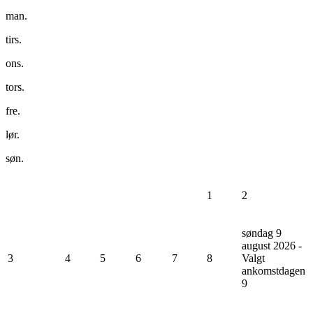
man.
tirs.
ons.
tors.
fre.
lør.
søn.
1
2
søndag 9
august 2026 -
3
4
5
6
7
8
Valgt
ankomstdagen
9