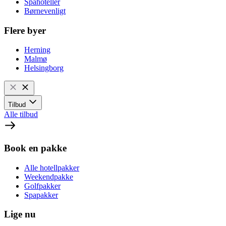
Spahoteller
Børnevenligt
Flere byer
Herning
Malmø
Helsingborg
Tilbud
Alle tilbud
Book en pakke
Alle hotellpakker
Weekendpakke
Golfpakker
Spapakker
Lige nu