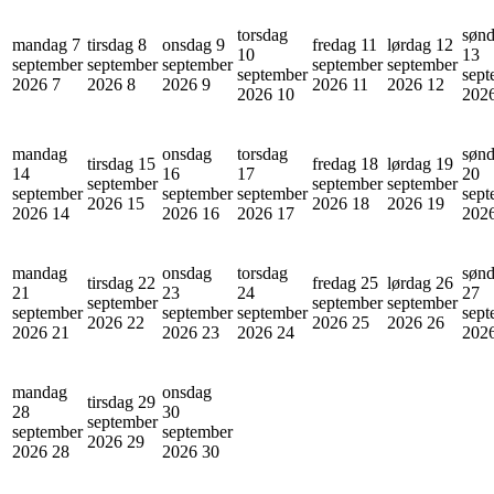
torsdag
søn
mandag 7
tirsdag 8
onsdag 9
fredag 11
lørdag 12
10
13
september
september
september
september
september
september
sept
2026
7
2026
8
2026
9
2026
11
2026
12
2026
10
202
mandag
onsdag
torsdag
søn
tirsdag 15
fredag 18
lørdag 19
14
16
17
20
september
september
september
september
september
september
sept
2026
15
2026
18
2026
19
2026
14
2026
16
2026
17
202
mandag
onsdag
torsdag
søn
tirsdag 22
fredag 25
lørdag 26
21
23
24
27
september
september
september
september
september
september
sept
2026
22
2026
25
2026
26
2026
21
2026
23
2026
24
202
mandag
onsdag
tirsdag 29
28
30
september
september
september
2026
29
2026
28
2026
30