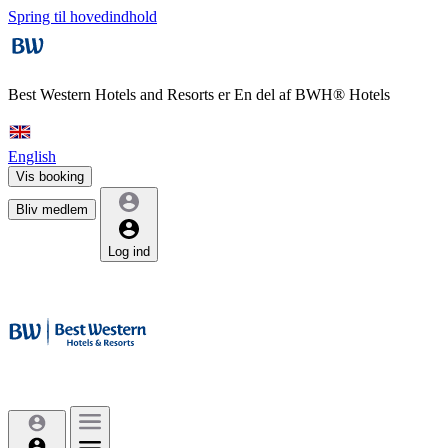
Spring til hovedindhold
Best Western Hotels and Resorts er
En del af BWH® Hotels
English
Vis booking
Bliv medlem
Log ind