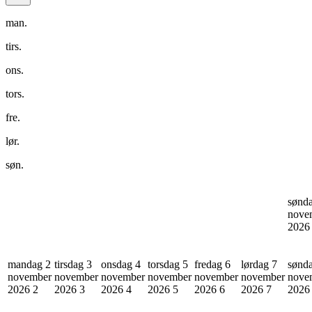
man.
tirs.
ons.
tors.
fre.
lør.
søn.
sønd
nove
202
mandag 2
tirsdag 3
onsdag 4
torsdag 5
fredag 6
lørdag 7
sønd
november
november
november
november
november
november
nove
2026
2
2026
3
2026
4
2026
5
2026
6
2026
7
202