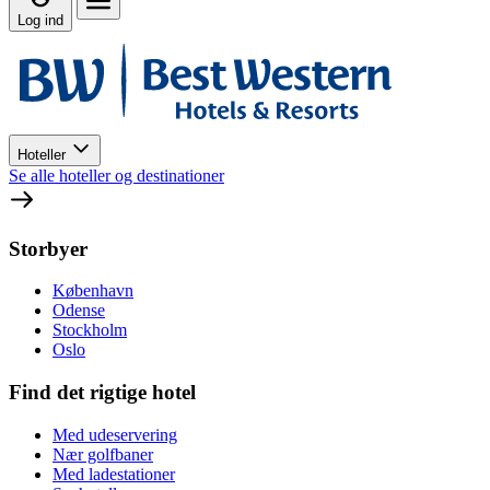
Log ind
Hoteller
Se alle hoteller og destinationer
Storbyer
København
Odense
Stockholm
Oslo
Find det rigtige hotel
Med udeservering
Nær golfbaner
Med ladestationer