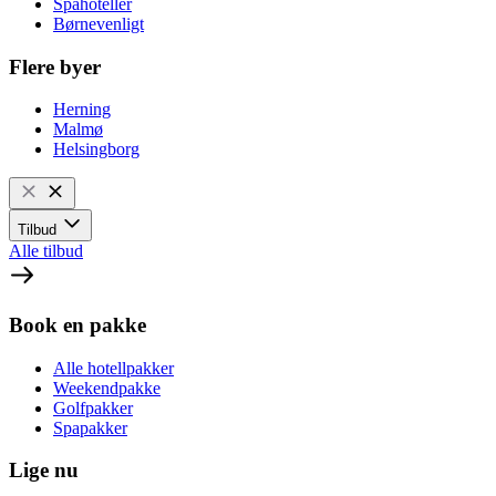
Spahoteller
Børnevenligt
Flere byer
Herning
Malmø
Helsingborg
Tilbud
Alle tilbud
Book en pakke
Alle hotellpakker
Weekendpakke
Golfpakker
Spapakker
Lige nu