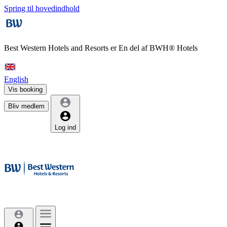
Spring til hovedindhold
Best Western Hotels and Resorts er
En del af BWH® Hotels
English
Vis booking
Bliv medlem
Log ind