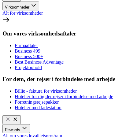
Virksomheder
Alt for virksomheder
Om vores virksomhedsaftaler
Firmaaftaler
Business 499
Business 500+
Best Business Advantage
Projektophold
For dem, der rejser i forbindelse med arbejde
Billie - faktura for virksomheder
Hoteller for dig der rejser i forbindelse med arbejde
Forretningsrejsepakker
Hoteller med ladestation
Rewards
Alt om vores loyalitetsprogram