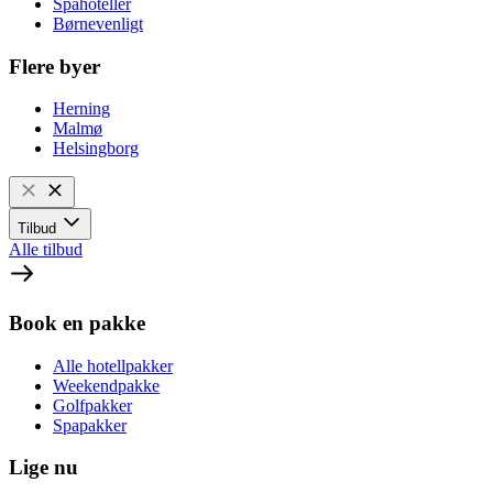
Spahoteller
Børnevenligt
Flere byer
Herning
Malmø
Helsingborg
Tilbud
Alle tilbud
Book en pakke
Alle hotellpakker
Weekendpakke
Golfpakker
Spapakker
Lige nu