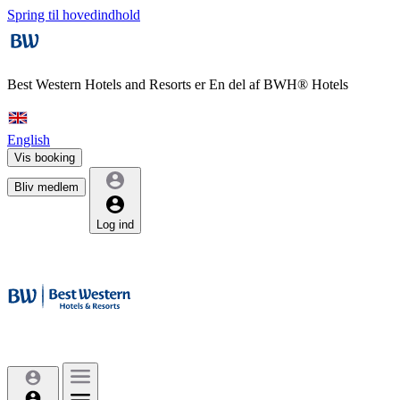
Spring til hovedindhold
Best Western Hotels and Resorts er
En del af BWH® Hotels
English
Vis booking
Bliv medlem
Log ind