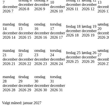
tirsdag 8
onsdag 9
fredag 11
lørdag 12
7
10
13
december
december
december
december
december
december
decemb
2026
8
2026
9
2026
11
2026
12
2026
7
2026
10
2026
1
mandag
tirsdag
onsdag
torsdag
søndag
fredag 18
lørdag 19
14
15
16
17
20
december
december
december
december
december
december
decemb
2026
18
2026
19
2026
14
2026
15
2026
16
2026
17
2026
2
mandag
tirsdag
onsdag
torsdag
søndag
fredag 25
lørdag 26
21
22
23
24
27
december
december
december
december
december
december
decemb
2026
25
2026
26
2026
21
2026
22
2026
23
2026
24
2026
2
mandag
tirsdag
onsdag
torsdag
28
29
30
31
december
december
december
december
2026
28
2026
29
2026
30
2026
31
Valgt måned:
januar 2027