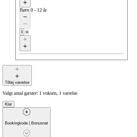
Børn
0 - 12 år
st
Tilføj værelse
Valgt antal gæster:
1 voksen, 1 værelse
Klar
Bookingkode
|
Bonusnat