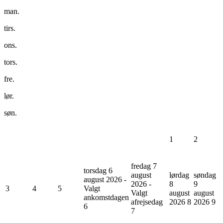
man.
tirs.
ons.
tors.
fre.
lør.
søn.
1
2
fredag 7
torsdag 6
august
lørdag
søndag
august 2026 -
2026 -
8
9
3
4
5
Valgt
Valgt
august
august
ankomstdagen
afrejsedag
2026
8
2026
9
6
7