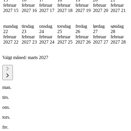
februar
februar
februar
februar
februar
februar
februar
2027
15
2027
16
2027
17
2027
18
2027
19
2027
20
2027
21
mandag
tirsdag
onsdag
torsdag
fredag
lørdag
søndag
22
23
24
25
26
27
28
februar
februar
februar
februar
februar
februar
februar
2027
22
2027
23
2027
24
2027
25
2027
26
2027
27
2027
28
Valgt måned:
marts 2027
man.
tirs.
ons.
tors.
fre.