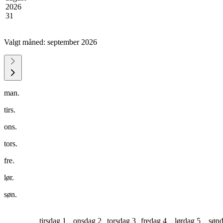
2026
31
Valgt måned:
september 2026
man.
tirs.
ons.
tors.
fre.
lør.
søn.
tirsdag 1
onsdag 2
torsdag 3
fredag 4
lørdag 5
sønd