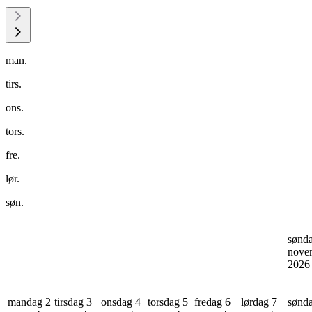
man.
tirs.
ons.
tors.
fre.
lør.
søn.
sønd
nove
202
mandag 2
tirsdag 3
onsdag 4
torsdag 5
fredag 6
lørdag 7
sønd