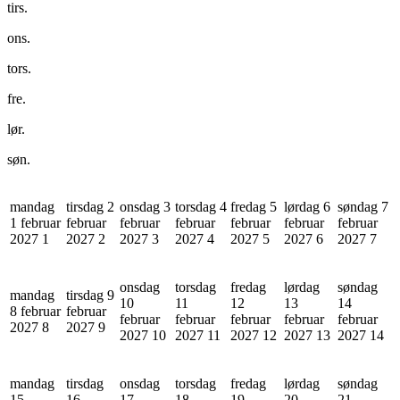
tirs.
ons.
tors.
fre.
lør.
søn.
mandag
tirsdag 2
onsdag 3
torsdag 4
fredag 5
lørdag 6
søndag 7
1 februar
februar
februar
februar
februar
februar
februar
2027
1
2027
2
2027
3
2027
4
2027
5
2027
6
2027
7
onsdag
torsdag
fredag
lørdag
søndag
mandag
tirsdag 9
10
11
12
13
14
8 februar
februar
februar
februar
februar
februar
februar
2027
8
2027
9
2027
10
2027
11
2027
12
2027
13
2027
14
mandag
tirsdag
onsdag
torsdag
fredag
lørdag
søndag
15
16
17
18
19
20
21