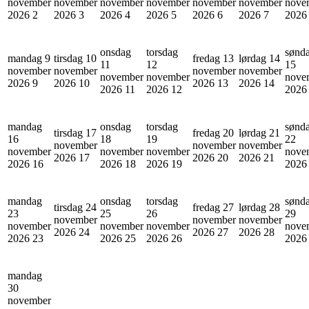
november
november
november
november
november
november
nove
2026
2
2026
3
2026
4
2026
5
2026
6
2026
7
202
onsdag
torsdag
sønd
mandag 9
tirsdag 10
fredag 13
lørdag 14
11
12
15
november
november
november
november
november
november
nove
2026
9
2026
10
2026
13
2026
14
2026
11
2026
12
202
mandag
onsdag
torsdag
sønd
tirsdag 17
fredag 20
lørdag 21
16
18
19
22
november
november
november
november
november
november
nove
2026
17
2026
20
2026
21
2026
16
2026
18
2026
19
202
mandag
onsdag
torsdag
sønd
tirsdag 24
fredag 27
lørdag 28
23
25
26
29
november
november
november
november
november
november
nove
2026
24
2026
27
2026
28
2026
23
2026
25
2026
26
202
mandag
30
november