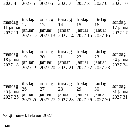
2027
4
2027
5
2027
6
2027
7
2027
8
2027
9
2027
10
tirsdag
onsdag
torsdag
fredag
lørdag
mandag
søndag
12
13
14
15
16
11 januar
17 januar
januar
januar
januar
januar
januar
2027
11
2027
17
2027
12
2027
13
2027
14
2027
15
2027
16
tirsdag
onsdag
torsdag
fredag
lørdag
mandag
søndag
19
20
21
22
23
18 januar
24 januar
januar
januar
januar
januar
januar
2027
18
2027
24
2027
19
2027
20
2027
21
2027
22
2027
23
tirsdag
onsdag
torsdag
fredag
lørdag
mandag
søndag
26
27
28
29
30
25 januar
31 januar
januar
januar
januar
januar
januar
2027
25
2027
31
2027
26
2027
27
2027
28
2027
29
2027
30
Valgt måned:
februar 2027
man.