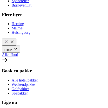
Spahoteller
Børnevenligt
Flere byer
Herning
Malmø
Helsingborg
Tilbud
Alle tilbud
Book en pakke
Alle hotellpakker
Weekendpakke
Golfpakker
Spapakker
Lige nu