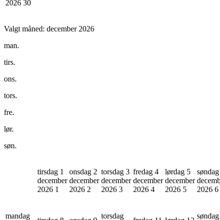
2026
30
Valgt måned:
december 2026
man.
tirs.
ons.
tors.
fre.
lør.
søn.
tirsdag 1
onsdag 2
torsdag 3
fredag 4
lørdag 5
søndag
december
december
december
december
december
decemb
2026
1
2026
2
2026
3
2026
4
2026
5
2026
6
mandag
torsdag
søndag