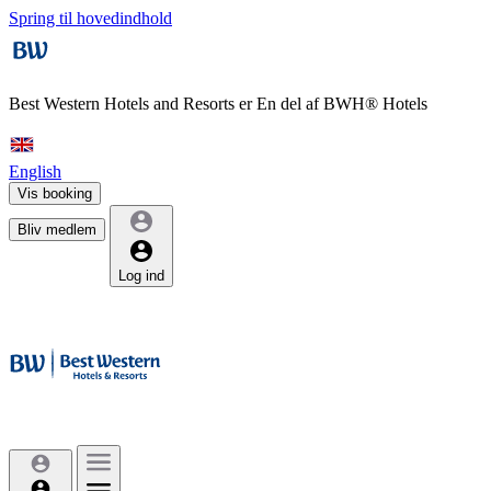
Spring til hovedindhold
Best Western Hotels and Resorts er
En del af BWH® Hotels
English
Vis booking
Bliv medlem
Log ind