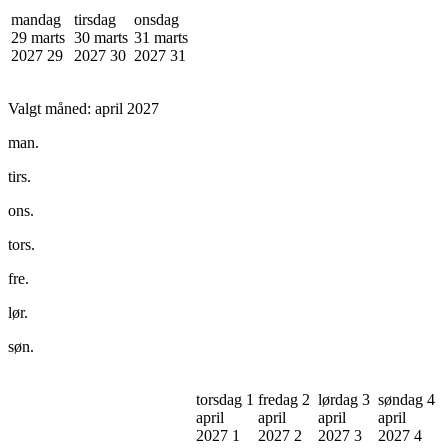
mandag
tirsdag
onsdag
29 marts
30 marts
31 marts
2027
29
2027
30
2027
31
Valgt måned:
april 2027
man.
tirs.
ons.
tors.
fre.
lør.
søn.
torsdag 1
fredag 2
lørdag 3
søndag 4
april
april
april
april
2027
1
2027
2
2027
3
2027
4