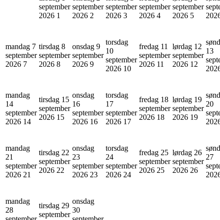
september
september
september
september
september
sept
2026
1
2026
2
2026
3
2026
4
2026
5
202
torsdag
søn
mandag 7
tirsdag 8
onsdag 9
fredag 11
lørdag 12
10
13
september
september
september
september
september
september
sept
2026
7
2026
8
2026
9
2026
11
2026
12
2026
10
202
mandag
onsdag
torsdag
søn
tirsdag 15
fredag 18
lørdag 19
14
16
17
20
september
september
september
september
september
september
sept
2026
15
2026
18
2026
19
2026
14
2026
16
2026
17
202
mandag
onsdag
torsdag
søn
tirsdag 22
fredag 25
lørdag 26
21
23
24
27
september
september
september
september
september
september
sept
2026
22
2026
25
2026
26
2026
21
2026
23
2026
24
202
mandag
onsdag
tirsdag 29
28
30
september
september
september