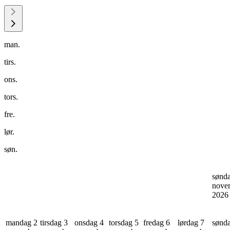
man.
tirs.
ons.
tors.
fre.
lør.
søn.
sønd
nove
202
mandag 2
tirsdag 3
onsdag 4
torsdag 5
fredag 6
lørdag 7
sønd