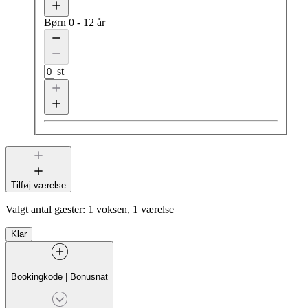
Børn
0 - 12 år
st
Tilføj værelse
Valgt antal gæster:
1 voksen, 1 værelse
Klar
Bookingkode
|
Bonusnat