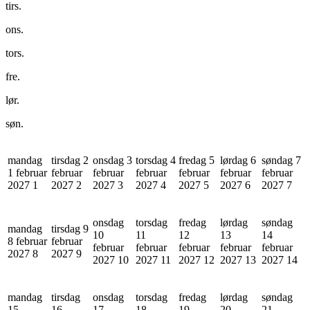
tirs.
ons.
tors.
fre.
lør.
søn.
mandag
tirsdag 2
onsdag 3
torsdag 4
fredag 5
lørdag 6
søndag 7
1 februar
februar
februar
februar
februar
februar
februar
2027
1
2027
2
2027
3
2027
4
2027
5
2027
6
2027
7
onsdag
torsdag
fredag
lørdag
søndag
mandag
tirsdag 9
10
11
12
13
14
8 februar
februar
februar
februar
februar
februar
februar
2027
8
2027
9
2027
10
2027
11
2027
12
2027
13
2027
14
mandag
tirsdag
onsdag
torsdag
fredag
lørdag
søndag
15
16
17
18
19
20
21