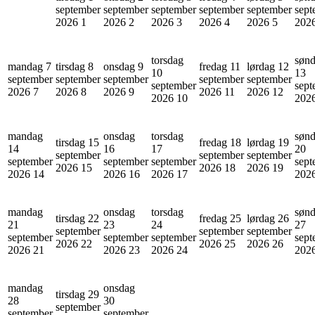
september
september
september
september
september
sept
2026
1
2026
2
2026
3
2026
4
2026
5
202
torsdag
søn
mandag 7
tirsdag 8
onsdag 9
fredag 11
lørdag 12
10
13
september
september
september
september
september
september
sept
2026
7
2026
8
2026
9
2026
11
2026
12
2026
10
202
mandag
onsdag
torsdag
søn
tirsdag 15
fredag 18
lørdag 19
14
16
17
20
september
september
september
september
september
september
sept
2026
15
2026
18
2026
19
2026
14
2026
16
2026
17
202
mandag
onsdag
torsdag
søn
tirsdag 22
fredag 25
lørdag 26
21
23
24
27
september
september
september
september
september
september
sept
2026
22
2026
25
2026
26
2026
21
2026
23
2026
24
202
mandag
onsdag
tirsdag 29
28
30
september
september
september