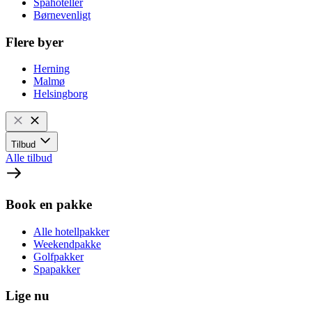
Spahoteller
Børnevenligt
Flere byer
Herning
Malmø
Helsingborg
Tilbud
Alle tilbud
Book en pakke
Alle hotellpakker
Weekendpakke
Golfpakker
Spapakker
Lige nu