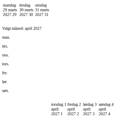
mandag
tirsdag
onsdag
29 marts
30 marts
31 marts
2027
29
2027
30
2027
31
Valgt måned:
april 2027
man.
tirs.
ons.
tors.
fre.
lør.
søn.
torsdag 1
fredag 2
lørdag 3
søndag 4
april
april
april
april
2027
1
2027
2
2027
3
2027
4