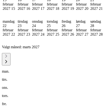
februar
februar
februar
februar
februar
februar
februar
2027
15
2027
16
2027
17
2027
18
2027
19
2027
20
2027
21
mandag
tirsdag
onsdag
torsdag
fredag
lørdag
søndag
22
23
24
25
26
27
28
februar
februar
februar
februar
februar
februar
februar
2027
22
2027
23
2027
24
2027
25
2027
26
2027
27
2027
28
Valgt måned:
marts 2027
man.
tirs.
ons.
tors.
fre.