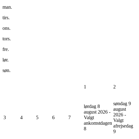
man.
tirs.
ons.
tors.
fre.
lør.
søn.
1
2
søndag 9
lørdag 8
august
august 2026 -
2026 -
3
4
5
6
7
Valgt
Valgt
ankomstdagen
afrejsedag
8
9