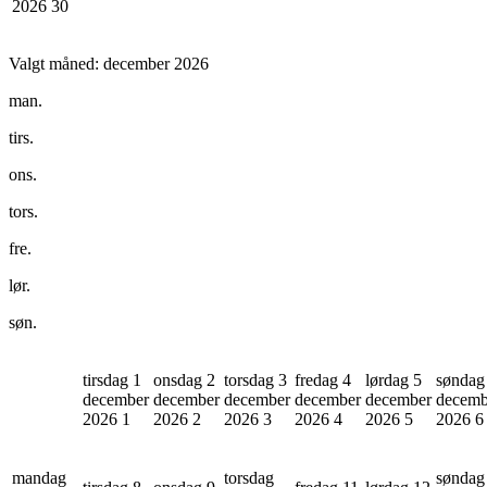
2026
30
Valgt måned:
december 2026
man.
tirs.
ons.
tors.
fre.
lør.
søn.
tirsdag 1
onsdag 2
torsdag 3
fredag 4
lørdag 5
søndag
december
december
december
december
december
decemb
2026
1
2026
2
2026
3
2026
4
2026
5
2026
6
mandag
torsdag
søndag