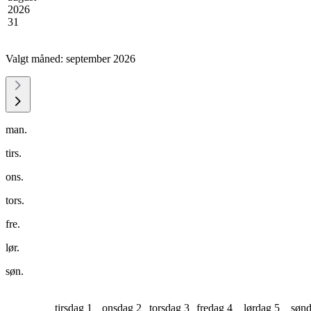
2026
31
Valgt måned:
september 2026
man.
tirs.
ons.
tors.
fre.
lør.
søn.
tirsdag 1
onsdag 2
torsdag 3
fredag 4
lørdag 5
sønd