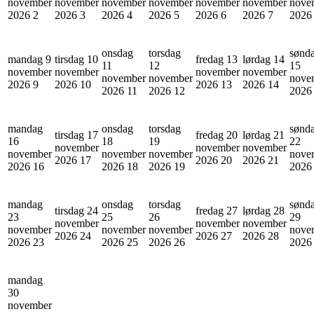
november
november
november
november
november
november
nove
2026
2
2026
3
2026
4
2026
5
2026
6
2026
7
202
onsdag
torsdag
sønd
mandag 9
tirsdag 10
fredag 13
lørdag 14
11
12
15
november
november
november
november
november
november
nove
2026
9
2026
10
2026
13
2026
14
2026
11
2026
12
202
mandag
onsdag
torsdag
sønd
tirsdag 17
fredag 20
lørdag 21
16
18
19
22
november
november
november
november
november
november
nove
2026
17
2026
20
2026
21
2026
16
2026
18
2026
19
202
mandag
onsdag
torsdag
sønd
tirsdag 24
fredag 27
lørdag 28
23
25
26
29
november
november
november
november
november
november
nove
2026
24
2026
27
2026
28
2026
23
2026
25
2026
26
202
mandag
30
november