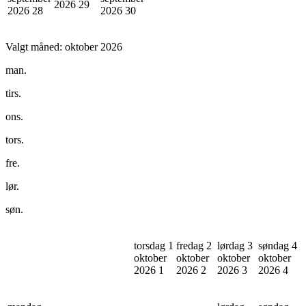
2026
29
2026
28
2026
30
Valgt måned:
oktober 2026
man.
tirs.
ons.
tors.
fre.
lør.
søn.
torsdag 1
fredag 2
lørdag 3
søndag 4
oktober
oktober
oktober
oktober
2026
1
2026
2
2026
3
2026
4