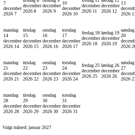
tirsdag 8
onsdag 9
fredag 11
lørdag 12
7
10
13
december
december
december
december
december
december
decemb
2026
8
2026
9
2026
11
2026
12
2026
7
2026
10
2026
1
mandag
tirsdag
onsdag
torsdag
søndag
fredag 18
lørdag 19
14
15
16
17
20
december
december
december
december
december
december
decemb
2026
18
2026
19
2026
14
2026
15
2026
16
2026
17
2026
2
mandag
tirsdag
onsdag
torsdag
søndag
fredag 25
lørdag 26
21
22
23
24
27
december
december
december
december
december
december
decemb
2026
25
2026
26
2026
21
2026
22
2026
23
2026
24
2026
2
mandag
tirsdag
onsdag
torsdag
28
29
30
31
december
december
december
december
2026
28
2026
29
2026
30
2026
31
Valgt måned:
januar 2027