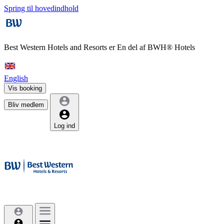
Spring til hovedindhold
Best Western Hotels and Resorts er
En del af BWH® Hotels
English
Vis booking
Bliv medlem
Log ind