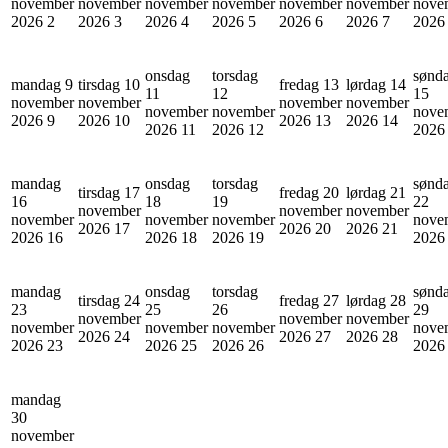
november
november
november
november
november
november
nove
2026
2
2026
3
2026
4
2026
5
2026
6
2026
7
202
onsdag
torsdag
sønd
mandag 9
tirsdag 10
fredag 13
lørdag 14
11
12
15
november
november
november
november
november
november
nove
2026
9
2026
10
2026
13
2026
14
2026
11
2026
12
202
mandag
onsdag
torsdag
sønd
tirsdag 17
fredag 20
lørdag 21
16
18
19
22
november
november
november
november
november
november
nove
2026
17
2026
20
2026
21
2026
16
2026
18
2026
19
202
mandag
onsdag
torsdag
sønd
tirsdag 24
fredag 27
lørdag 28
23
25
26
29
november
november
november
november
november
november
nove
2026
24
2026
27
2026
28
2026
23
2026
25
2026
26
202
mandag
30
november