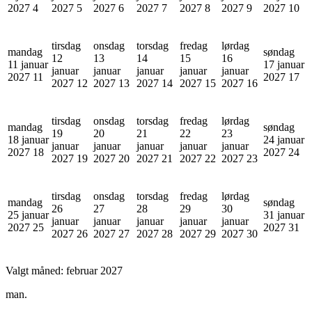
2027
4
2027
5
2027
6
2027
7
2027
8
2027
9
2027
10
tirsdag
onsdag
torsdag
fredag
lørdag
mandag
søndag
12
13
14
15
16
11 januar
17 januar
januar
januar
januar
januar
januar
2027
11
2027
17
2027
12
2027
13
2027
14
2027
15
2027
16
tirsdag
onsdag
torsdag
fredag
lørdag
mandag
søndag
19
20
21
22
23
18 januar
24 januar
januar
januar
januar
januar
januar
2027
18
2027
24
2027
19
2027
20
2027
21
2027
22
2027
23
tirsdag
onsdag
torsdag
fredag
lørdag
mandag
søndag
26
27
28
29
30
25 januar
31 januar
januar
januar
januar
januar
januar
2027
25
2027
31
2027
26
2027
27
2027
28
2027
29
2027
30
Valgt måned:
februar 2027
man.