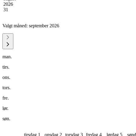
2026
31
Valgt måned:
september 2026
man.
tirs.
ons.
tors.
fre.
lør.
søn.
tirsdag 1
onsdag 2
torsdag 3
fredag 4
lørdag 5
sønd