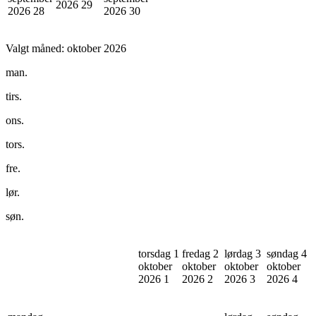
2026
29
2026
28
2026
30
Valgt måned:
oktober 2026
man.
tirs.
ons.
tors.
fre.
lør.
søn.
torsdag 1
fredag 2
lørdag 3
søndag 4
oktober
oktober
oktober
oktober
2026
1
2026
2
2026
3
2026
4