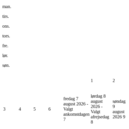
man.
tirs.
ons.
tors.
fre.
lør.
søn.
1
2
lørdag 8
fredag 7
august
søndag
august 2026 -
2026 -
9
3
4
5
6
Valgt
Valgt
august
ankomstdagen
afrejsedag
2026
9
7
8