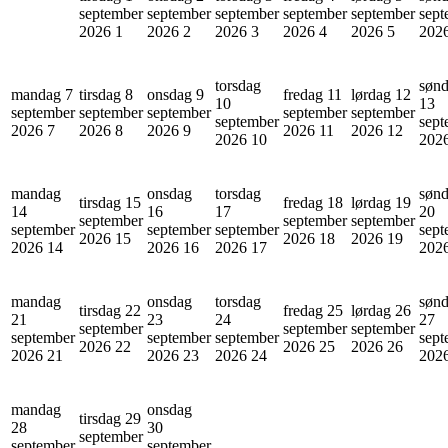
september
september
september
september
september
sept
2026
1
2026
2
2026
3
2026
4
2026
5
202
torsdag
søn
mandag 7
tirsdag 8
onsdag 9
fredag 11
lørdag 12
10
13
september
september
september
september
september
september
sept
2026
7
2026
8
2026
9
2026
11
2026
12
2026
10
202
mandag
onsdag
torsdag
søn
tirsdag 15
fredag 18
lørdag 19
14
16
17
20
september
september
september
september
september
september
sept
2026
15
2026
18
2026
19
2026
14
2026
16
2026
17
202
mandag
onsdag
torsdag
søn
tirsdag 22
fredag 25
lørdag 26
21
23
24
27
september
september
september
september
september
september
sept
2026
22
2026
25
2026
26
2026
21
2026
23
2026
24
202
mandag
onsdag
tirsdag 29
28
30
september
september
september