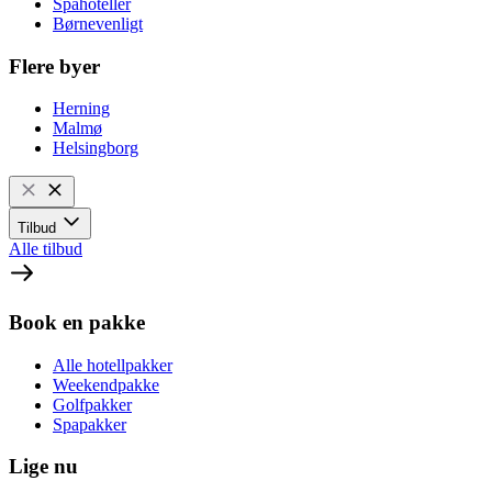
Spahoteller
Børnevenligt
Flere byer
Herning
Malmø
Helsingborg
Tilbud
Alle tilbud
Book en pakke
Alle hotellpakker
Weekendpakke
Golfpakker
Spapakker
Lige nu