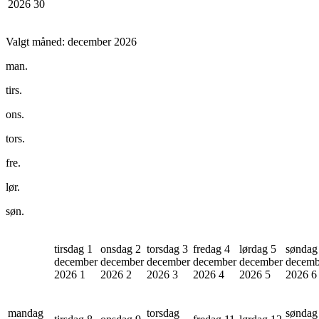
2026
30
Valgt måned:
december 2026
man.
tirs.
ons.
tors.
fre.
lør.
søn.
tirsdag 1
onsdag 2
torsdag 3
fredag 4
lørdag 5
søndag
december
december
december
december
december
decemb
2026
1
2026
2
2026
3
2026
4
2026
5
2026
6
mandag
torsdag
søndag