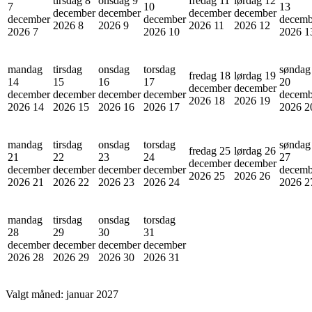
tirsdag 8
onsdag 9
fredag 11
lørdag 12
7
10
13
december
december
december
december
december
december
decemb
2026
8
2026
9
2026
11
2026
12
2026
7
2026
10
2026
1
mandag
tirsdag
onsdag
torsdag
søndag
fredag 18
lørdag 19
14
15
16
17
20
december
december
december
december
december
december
decemb
2026
18
2026
19
2026
14
2026
15
2026
16
2026
17
2026
2
mandag
tirsdag
onsdag
torsdag
søndag
fredag 25
lørdag 26
21
22
23
24
27
december
december
december
december
december
december
decemb
2026
25
2026
26
2026
21
2026
22
2026
23
2026
24
2026
2
mandag
tirsdag
onsdag
torsdag
28
29
30
31
december
december
december
december
2026
28
2026
29
2026
30
2026
31
Valgt måned:
januar 2027