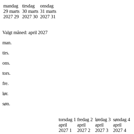
mandag
tirsdag
onsdag
29 marts
30 marts
31 marts
2027
29
2027
30
2027
31
Valgt måned:
april 2027
man.
tirs.
ons.
tors.
fre.
lør.
søn.
torsdag 1
fredag 2
lørdag 3
søndag 4
april
april
april
april
2027
1
2027
2
2027
3
2027
4