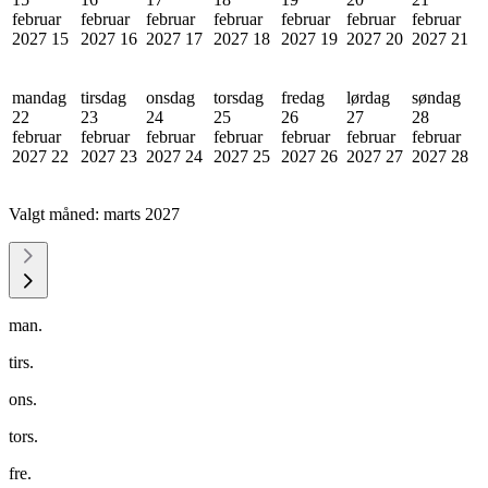
februar
februar
februar
februar
februar
februar
februar
2027
15
2027
16
2027
17
2027
18
2027
19
2027
20
2027
21
mandag
tirsdag
onsdag
torsdag
fredag
lørdag
søndag
22
23
24
25
26
27
28
februar
februar
februar
februar
februar
februar
februar
2027
22
2027
23
2027
24
2027
25
2027
26
2027
27
2027
28
Valgt måned:
marts 2027
man.
tirs.
ons.
tors.
fre.