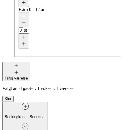
Børn
0 - 12 år
st
Tilføj værelse
Valgt antal gæster:
1 voksen, 1 værelse
Klar
Bookingkode
|
Bonusnat