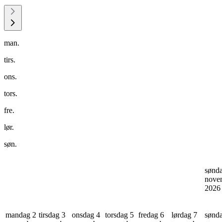
man.
tirs.
ons.
tors.
fre.
lør.
søn.
sønd
nove
202
mandag 2
tirsdag 3
onsdag 4
torsdag 5
fredag 6
lørdag 7
sønd