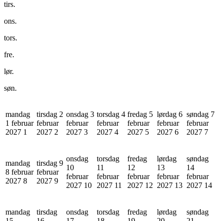
tirs.
ons.
tors.
fre.
lør.
søn.
mandag
tirsdag 2
onsdag 3
torsdag 4
fredag 5
lørdag 6
søndag 7
1 februar
februar
februar
februar
februar
februar
februar
2027
1
2027
2
2027
3
2027
4
2027
5
2027
6
2027
7
onsdag
torsdag
fredag
lørdag
søndag
mandag
tirsdag 9
10
11
12
13
14
8 februar
februar
februar
februar
februar
februar
februar
2027
8
2027
9
2027
10
2027
11
2027
12
2027
13
2027
14
mandag
tirsdag
onsdag
torsdag
fredag
lørdag
søndag
15
16
17
18
19
20
21