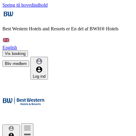
Spring til hovedindhold
Best Western Hotels and Resorts er
En del af BWH® Hotels
English
Vis booking
Bliv medlem
Log ind