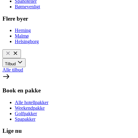
Spahoteller
Børnevenligt
Flere byer
Herning
Malmø
Helsingborg
Tilbud
Alle tilbud
Book en pakke
Alle hotellpakker
Weekendpakke
Golfpakker
Spapakker
Lige nu