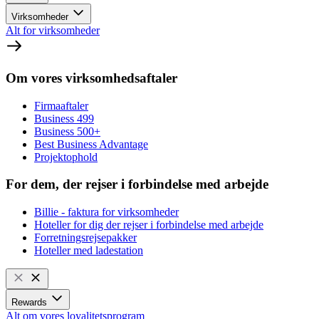
Virksomheder
Alt for virksomheder
Om vores virksomhedsaftaler
Firmaaftaler
Business 499
Business 500+
Best Business Advantage
Projektophold
For dem, der rejser i forbindelse med arbejde
Billie - faktura for virksomheder
Hoteller for dig der rejser i forbindelse med arbejde
Forretningsrejsepakker
Hoteller med ladestation
Rewards
Alt om vores loyalitetsprogram