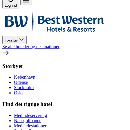
Log ind
Hoteller
Se alle hoteller og destinationer
Storbyer
København
Odense
Stockholm
Oslo
Find det rigtige hotel
Med udeservering
Nær golfbaner
Med ladestationer