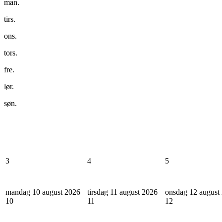
man.
tirs.
ons.
tors.
fre.
lør.
søn.
3
4
5
mandag 10 august 2026
tirsdag 11 august 2026
onsdag 12 august
10
11
12