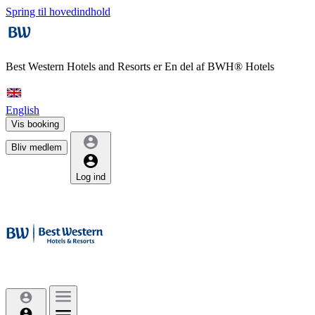
Spring til hovedindhold
Best Western Hotels and Resorts er
En del af BWH® Hotels
English
Vis booking
Bliv medlem
Log ind