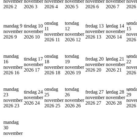
november
november
november
november
november
november
nove
2026
2
2026
3
2026
4
2026
5
2026
6
2026
7
202
onsdag
torsdag
sønd
mandag 9
tirsdag 10
fredag 13
lørdag 14
11
12
15
november
november
november
november
november
november
nove
2026
9
2026
10
2026
13
2026
14
2026
11
2026
12
202
mandag
onsdag
torsdag
sønd
tirsdag 17
fredag 20
lørdag 21
16
18
19
22
november
november
november
november
november
november
nove
2026
17
2026
20
2026
21
2026
16
2026
18
2026
19
202
mandag
onsdag
torsdag
sønd
tirsdag 24
fredag 27
lørdag 28
23
25
26
29
november
november
november
november
november
november
nove
2026
24
2026
27
2026
28
2026
23
2026
25
2026
26
202
mandag
30
november