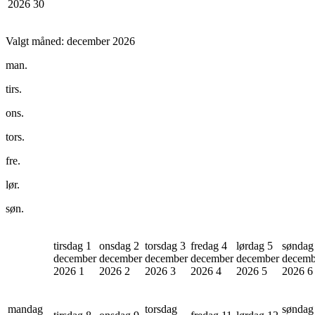
2026
30
Valgt måned:
december 2026
man.
tirs.
ons.
tors.
fre.
lør.
søn.
tirsdag 1
onsdag 2
torsdag 3
fredag 4
lørdag 5
søndag
december
december
december
december
december
decemb
2026
1
2026
2
2026
3
2026
4
2026
5
2026
6
mandag
torsdag
søndag