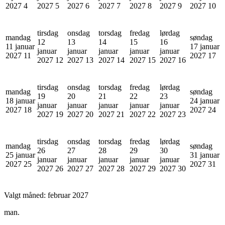
2027
4
2027
5
2027
6
2027
7
2027
8
2027
9
2027
10
tirsdag
onsdag
torsdag
fredag
lørdag
mandag
søndag
12
13
14
15
16
11 januar
17 januar
januar
januar
januar
januar
januar
2027
11
2027
17
2027
12
2027
13
2027
14
2027
15
2027
16
tirsdag
onsdag
torsdag
fredag
lørdag
mandag
søndag
19
20
21
22
23
18 januar
24 januar
januar
januar
januar
januar
januar
2027
18
2027
24
2027
19
2027
20
2027
21
2027
22
2027
23
tirsdag
onsdag
torsdag
fredag
lørdag
mandag
søndag
26
27
28
29
30
25 januar
31 januar
januar
januar
januar
januar
januar
2027
25
2027
31
2027
26
2027
27
2027
28
2027
29
2027
30
Valgt måned:
februar 2027
man.