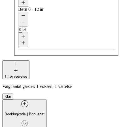
Børn
0 - 12 år
st
Tilføj værelse
Valgt antal gæster:
1 voksen, 1 værelse
Klar
Bookingkode
|
Bonusnat