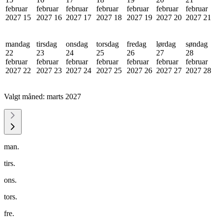
februar
februar
februar
februar
februar
februar
februar
2027
15
2027
16
2027
17
2027
18
2027
19
2027
20
2027
21
mandag
tirsdag
onsdag
torsdag
fredag
lørdag
søndag
22
23
24
25
26
27
28
februar
februar
februar
februar
februar
februar
februar
2027
22
2027
23
2027
24
2027
25
2027
26
2027
27
2027
28
Valgt måned:
marts 2027
man.
tirs.
ons.
tors.
fre.