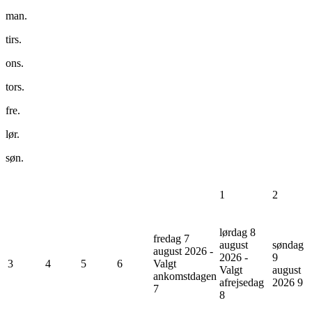
man.
tirs.
ons.
tors.
fre.
lør.
søn.
1
2
lørdag 8
fredag 7
august
søndag
august 2026 -
2026 -
9
3
4
5
6
Valgt
Valgt
august
ankomstdagen
afrejsedag
2026
9
7
8