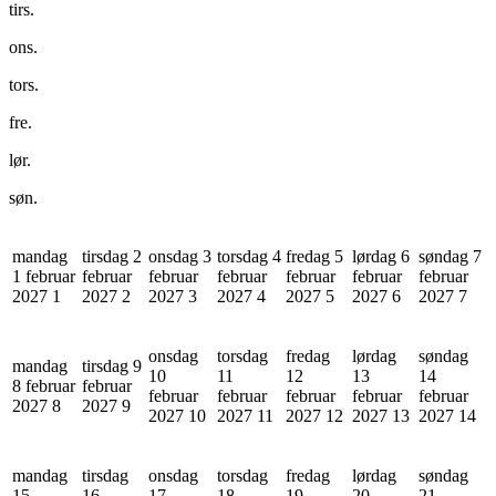
tirs.
ons.
tors.
fre.
lør.
søn.
mandag
tirsdag 2
onsdag 3
torsdag 4
fredag 5
lørdag 6
søndag 7
1 februar
februar
februar
februar
februar
februar
februar
2027
1
2027
2
2027
3
2027
4
2027
5
2027
6
2027
7
onsdag
torsdag
fredag
lørdag
søndag
mandag
tirsdag 9
10
11
12
13
14
8 februar
februar
februar
februar
februar
februar
februar
2027
8
2027
9
2027
10
2027
11
2027
12
2027
13
2027
14
mandag
tirsdag
onsdag
torsdag
fredag
lørdag
søndag
15
16
17
18
19
20
21