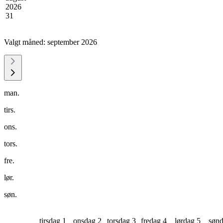
2026
31
Valgt måned:
september 2026
man.
tirs.
ons.
tors.
fre.
lør.
søn.
tirsdag 1
onsdag 2
torsdag 3
fredag 4
lørdag 5
sønd