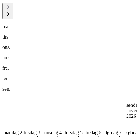
man.
tirs.
ons.
tors.
fre.
lør.
søn.
sønd
nove
202
mandag 2
tirsdag 3
onsdag 4
torsdag 5
fredag 6
lørdag 7
sønd