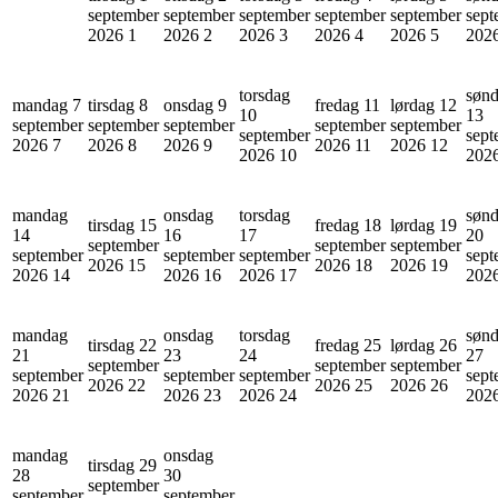
september
september
september
september
september
sept
2026
1
2026
2
2026
3
2026
4
2026
5
202
torsdag
søn
mandag 7
tirsdag 8
onsdag 9
fredag 11
lørdag 12
10
13
september
september
september
september
september
september
sept
2026
7
2026
8
2026
9
2026
11
2026
12
2026
10
202
mandag
onsdag
torsdag
søn
tirsdag 15
fredag 18
lørdag 19
14
16
17
20
september
september
september
september
september
september
sept
2026
15
2026
18
2026
19
2026
14
2026
16
2026
17
202
mandag
onsdag
torsdag
søn
tirsdag 22
fredag 25
lørdag 26
21
23
24
27
september
september
september
september
september
september
sept
2026
22
2026
25
2026
26
2026
21
2026
23
2026
24
202
mandag
onsdag
tirsdag 29
28
30
september
september
september