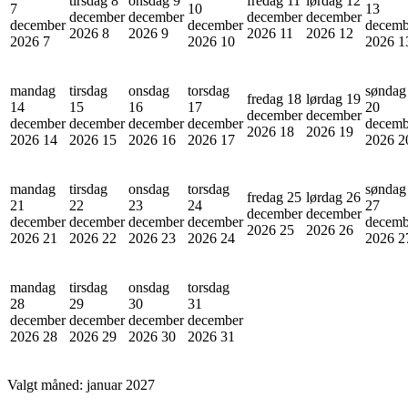
tirsdag 8
onsdag 9
fredag 11
lørdag 12
7
10
13
december
december
december
december
december
december
decemb
2026
8
2026
9
2026
11
2026
12
2026
7
2026
10
2026
1
mandag
tirsdag
onsdag
torsdag
søndag
fredag 18
lørdag 19
14
15
16
17
20
december
december
december
december
december
december
decemb
2026
18
2026
19
2026
14
2026
15
2026
16
2026
17
2026
2
mandag
tirsdag
onsdag
torsdag
søndag
fredag 25
lørdag 26
21
22
23
24
27
december
december
december
december
december
december
decemb
2026
25
2026
26
2026
21
2026
22
2026
23
2026
24
2026
2
mandag
tirsdag
onsdag
torsdag
28
29
30
31
december
december
december
december
2026
28
2026
29
2026
30
2026
31
Valgt måned:
januar 2027