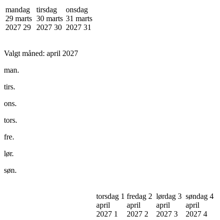
mandag
tirsdag
onsdag
29 marts
30 marts
31 marts
2027
29
2027
30
2027
31
Valgt måned:
april 2027
man.
tirs.
ons.
tors.
fre.
lør.
søn.
torsdag 1
fredag 2
lørdag 3
søndag 4
april
april
april
april
2027
1
2027
2
2027
3
2027
4