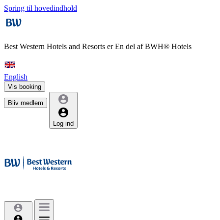
Spring til hovedindhold
Best Western Hotels and Resorts er
En del af BWH® Hotels
English
Vis booking
Bliv medlem
Log ind