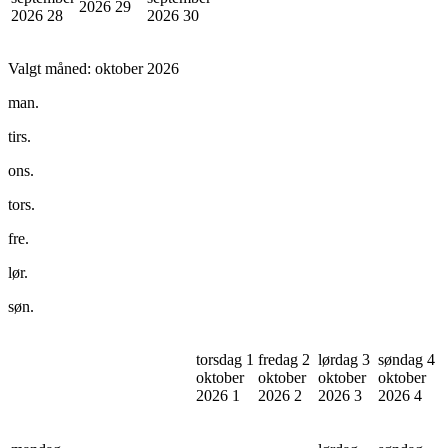
2026
29
2026
28
2026
30
Valgt måned:
oktober 2026
man.
tirs.
ons.
tors.
fre.
lør.
søn.
torsdag 1
fredag 2
lørdag 3
søndag 4
oktober
oktober
oktober
oktober
2026
1
2026
2
2026
3
2026
4