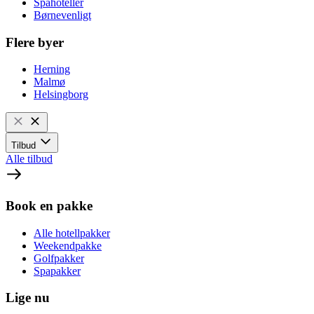
Spahoteller
Børnevenligt
Flere byer
Herning
Malmø
Helsingborg
Tilbud
Alle tilbud
Book en pakke
Alle hotellpakker
Weekendpakke
Golfpakker
Spapakker
Lige nu