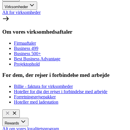
Virksomheder
Alt for virksomheder
Om vores virksomhedsaftaler
Firmaaftaler
Business 499
Business 500+
Best Business Advantage
Projektophold
For dem, der rejser i forbindelse med arbejde
Billie - faktura for virksomheder
Hoteller for dig der rejser i forbindelse med arbejde
Forretningsrejsepakker
Hoteller med ladestation
Rewards
Alt om vores loyalitetsprogram