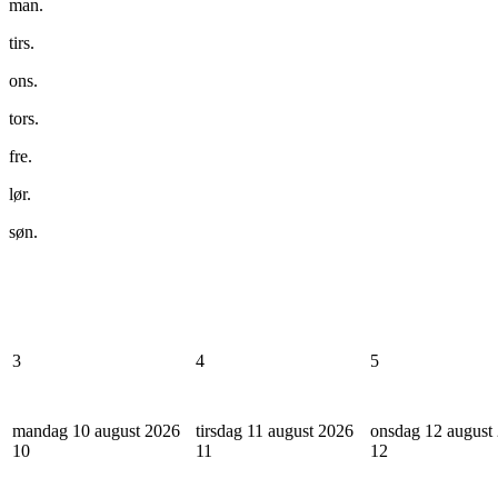
man.
tirs.
ons.
tors.
fre.
lør.
søn.
3
4
5
mandag 10 august 2026
tirsdag 11 august 2026
onsdag 12 august
10
11
12