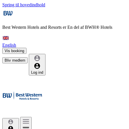
Spring til hovedindhold
Best Western Hotels and Resorts er
En del af BWH® Hotels
English
Vis booking
Bliv medlem
Log ind