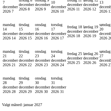
tirsdag 8
onsdag 9
fredag 11
lørdag 12
7
10
13
december
december
december
december
december
december
decemb
2026
8
2026
9
2026
11
2026
12
2026
7
2026
10
2026
1
mandag
tirsdag
onsdag
torsdag
søndag
fredag 18
lørdag 19
14
15
16
17
20
december
december
december
december
december
december
decemb
2026
18
2026
19
2026
14
2026
15
2026
16
2026
17
2026
2
mandag
tirsdag
onsdag
torsdag
søndag
fredag 25
lørdag 26
21
22
23
24
27
december
december
december
december
december
december
decemb
2026
25
2026
26
2026
21
2026
22
2026
23
2026
24
2026
2
mandag
tirsdag
onsdag
torsdag
28
29
30
31
december
december
december
december
2026
28
2026
29
2026
30
2026
31
Valgt måned:
januar 2027