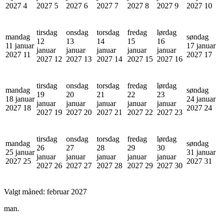
2027
4
2027
5
2027
6
2027
7
2027
8
2027
9
2027
10
tirsdag
onsdag
torsdag
fredag
lørdag
mandag
søndag
12
13
14
15
16
11 januar
17 januar
januar
januar
januar
januar
januar
2027
11
2027
17
2027
12
2027
13
2027
14
2027
15
2027
16
tirsdag
onsdag
torsdag
fredag
lørdag
mandag
søndag
19
20
21
22
23
18 januar
24 januar
januar
januar
januar
januar
januar
2027
18
2027
24
2027
19
2027
20
2027
21
2027
22
2027
23
tirsdag
onsdag
torsdag
fredag
lørdag
mandag
søndag
26
27
28
29
30
25 januar
31 januar
januar
januar
januar
januar
januar
2027
25
2027
31
2027
26
2027
27
2027
28
2027
29
2027
30
Valgt måned:
februar 2027
man.