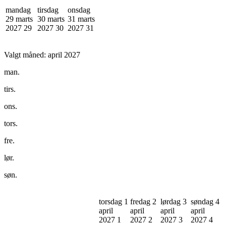
mandag
tirsdag
onsdag
29 marts
30 marts
31 marts
2027
29
2027
30
2027
31
Valgt måned:
april 2027
man.
tirs.
ons.
tors.
fre.
lør.
søn.
torsdag 1
fredag 2
lørdag 3
søndag 4
april
april
april
april
2027
1
2027
2
2027
3
2027
4