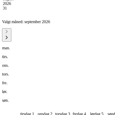
2026
31
Valgt måned:
september 2026
man.
tirs.
ons.
tors.
fre.
lør.
søn.
tirsdag 1
onsdag 2
torsdag 3
fredag 4
lørdag 5
sønd