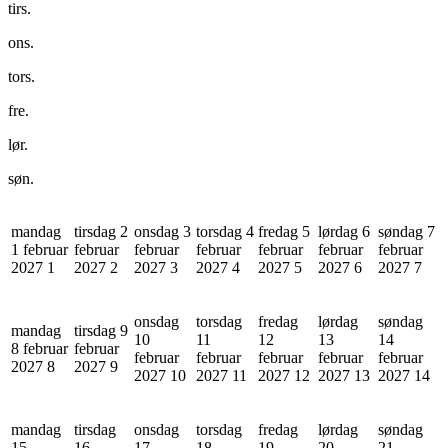
tirs.
ons.
tors.
fre.
lør.
søn.
mandag
tirsdag 2
onsdag 3
torsdag 4
fredag 5
lørdag 6
søndag 7
1 februar
februar
februar
februar
februar
februar
februar
2027
1
2027
2
2027
3
2027
4
2027
5
2027
6
2027
7
onsdag
torsdag
fredag
lørdag
søndag
mandag
tirsdag 9
10
11
12
13
14
8 februar
februar
februar
februar
februar
februar
februar
2027
8
2027
9
2027
10
2027
11
2027
12
2027
13
2027
14
mandag
tirsdag
onsdag
torsdag
fredag
lørdag
søndag
15
16
17
18
19
20
21