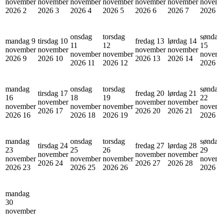
november
november
november
november
november
november
nove
2026
2
2026
3
2026
4
2026
5
2026
6
2026
7
202
onsdag
torsdag
sønd
mandag 9
tirsdag 10
fredag 13
lørdag 14
11
12
15
november
november
november
november
november
november
nove
2026
9
2026
10
2026
13
2026
14
2026
11
2026
12
202
mandag
onsdag
torsdag
sønd
tirsdag 17
fredag 20
lørdag 21
16
18
19
22
november
november
november
november
november
november
nove
2026
17
2026
20
2026
21
2026
16
2026
18
2026
19
202
mandag
onsdag
torsdag
sønd
tirsdag 24
fredag 27
lørdag 28
23
25
26
29
november
november
november
november
november
november
nove
2026
24
2026
27
2026
28
2026
23
2026
25
2026
26
202
mandag
30
november