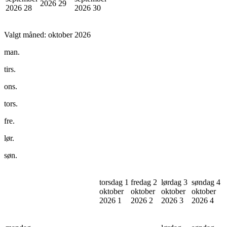
2026
29
2026
28
2026
30
Valgt måned:
oktober 2026
man.
tirs.
ons.
tors.
fre.
lør.
søn.
torsdag 1
fredag 2
lørdag 3
søndag 4
oktober
oktober
oktober
oktober
2026
1
2026
2
2026
3
2026
4