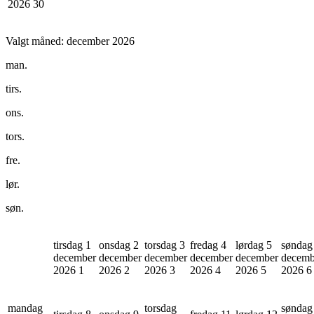
2026
30
Valgt måned:
december 2026
man.
tirs.
ons.
tors.
fre.
lør.
søn.
tirsdag 1
onsdag 2
torsdag 3
fredag 4
lørdag 5
søndag
december
december
december
december
december
decemb
2026
1
2026
2
2026
3
2026
4
2026
5
2026
6
mandag
torsdag
søndag