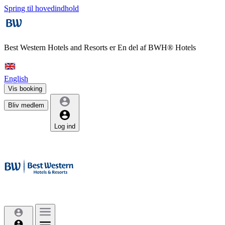
Spring til hovedindhold
Best Western Hotels and Resorts er
En del af BWH® Hotels
English
Vis booking
Bliv medlem
Log ind