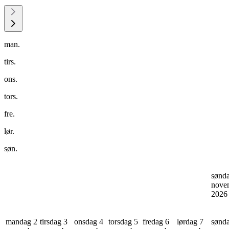
man.
tirs.
ons.
tors.
fre.
lør.
søn.
sønd
nove
202
mandag 2
tirsdag 3
onsdag 4
torsdag 5
fredag 6
lørdag 7
sønd