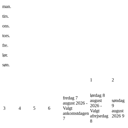
man.
tirs.
ons.
tors.
fre.
lør.
søn.
1
2
lørdag 8
fredag 7
august
søndag
august 2026 -
2026 -
9
3
4
5
6
Valgt
Valgt
august
ankomstdagen
afrejsedag
2026
9
7
8