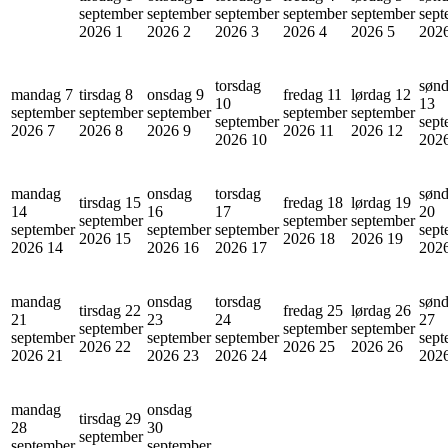
september
september
september
september
september
sept
2026
1
2026
2
2026
3
2026
4
2026
5
202
torsdag
søn
mandag 7
tirsdag 8
onsdag 9
fredag 11
lørdag 12
10
13
september
september
september
september
september
september
sept
2026
7
2026
8
2026
9
2026
11
2026
12
2026
10
202
mandag
onsdag
torsdag
søn
tirsdag 15
fredag 18
lørdag 19
14
16
17
20
september
september
september
september
september
september
sept
2026
15
2026
18
2026
19
2026
14
2026
16
2026
17
202
mandag
onsdag
torsdag
søn
tirsdag 22
fredag 25
lørdag 26
21
23
24
27
september
september
september
september
september
september
sept
2026
22
2026
25
2026
26
2026
21
2026
23
2026
24
202
mandag
onsdag
tirsdag 29
28
30
september
september
september