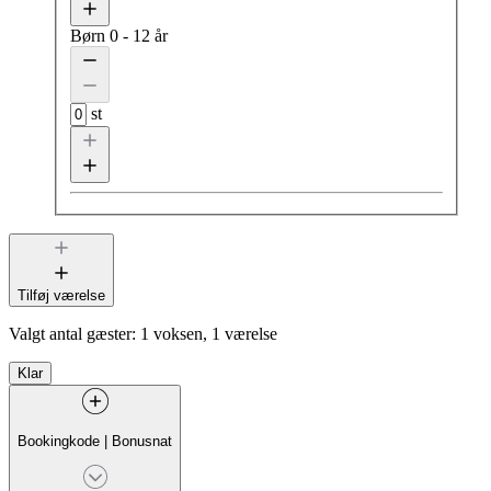
Børn
0 - 12 år
st
Tilføj værelse
Valgt antal gæster:
1 voksen, 1 værelse
Klar
Bookingkode
|
Bonusnat