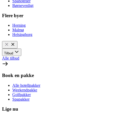
Spahoteller
Børnevenligt
Flere byer
Herning
Malmø
Helsingborg
Tilbud
Alle tilbud
Book en pakke
Alle hotellpakker
Weekendpakke
Golfpakker
Spapakker
Lige nu