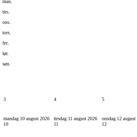
man.
tirs.
ons.
tors.
fre.
lør.
søn.
3
4
5
mandag 10 august 2026
tirsdag 11 august 2026
onsdag 12 august
10
11
12