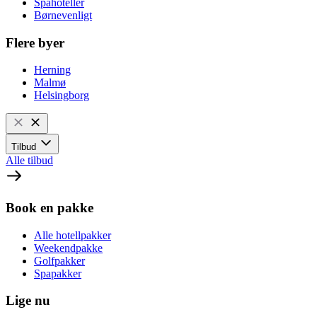
Spahoteller
Børnevenligt
Flere byer
Herning
Malmø
Helsingborg
Tilbud
Alle tilbud
Book en pakke
Alle hotellpakker
Weekendpakke
Golfpakker
Spapakker
Lige nu