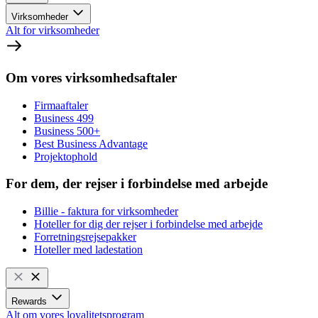
Virksomheder
Alt for virksomheder
Om vores virksomhedsaftaler
Firmaaftaler
Business 499
Business 500+
Best Business Advantage
Projektophold
For dem, der rejser i forbindelse med arbejde
Billie - faktura for virksomheder
Hoteller for dig der rejser i forbindelse med arbejde
Forretningsrejsepakker
Hoteller med ladestation
Rewards
Alt om vores loyalitetsprogram