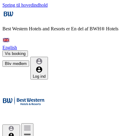
Spring til hovedindhold
Best Western Hotels and Resorts er
En del af BWH® Hotels
English
Vis booking
Bliv medlem
Log ind