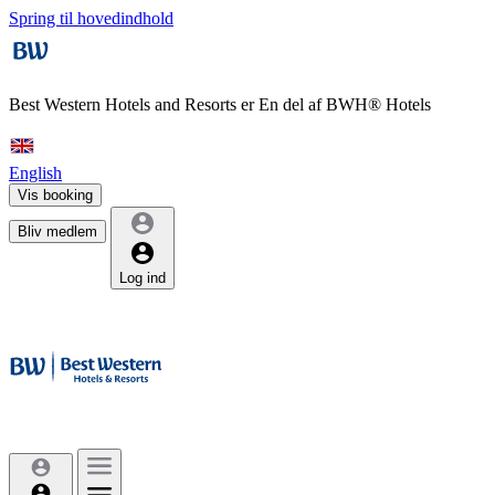
Spring til hovedindhold
Best Western Hotels and Resorts er
En del af BWH® Hotels
English
Vis booking
Bliv medlem
Log ind