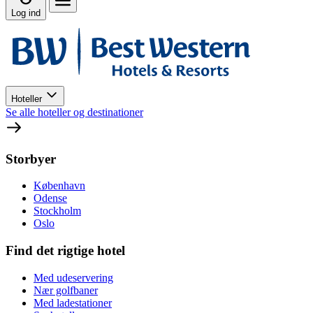
Log ind
Hoteller
Se alle hoteller og destinationer
Storbyer
København
Odense
Stockholm
Oslo
Find det rigtige hotel
Med udeservering
Nær golfbaner
Med ladestationer