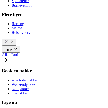
Spahoteller
Børnevenligt
Flere byer
Herning
Malmø
Helsingborg
Tilbud
Alle tilbud
Book en pakke
Alle hotellpakker
Weekendpakke
Golfpakker
Spapakker
Lige nu