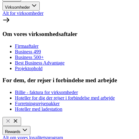
Virksomheder
Alt for virksomheder
Om vores virksomhedsaftaler
Firmaaftaler
Business 499
Business 500+
Best Business Advantage
Projektophold
For dem, der rejser i forbindelse med arbejde
Billie - faktura for virksomheder
Hoteller for dig der rejser i forbindelse med arbejde
Forretningsrejsepakker
Hoteller med ladestation
Rewards
Alt om vores loyalitetsprogram