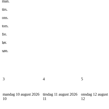
man.
tirs.
ons.
tors.
fre.
lør.
søn.
3
4
5
mandag 10 august 2026
tirsdag 11 august 2026
onsdag 12 august
10
11
12