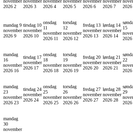
november
november
november
november
november
november
nove
2026
2
2026
3
2026
4
2026
5
2026
6
2026
7
202
onsdag
torsdag
sønd
mandag 9
tirsdag 10
fredag 13
lørdag 14
11
12
15
november
november
november
november
november
november
nove
2026
9
2026
10
2026
13
2026
14
2026
11
2026
12
202
mandag
onsdag
torsdag
sønd
tirsdag 17
fredag 20
lørdag 21
16
18
19
22
november
november
november
november
november
november
nove
2026
17
2026
20
2026
21
2026
16
2026
18
2026
19
202
mandag
onsdag
torsdag
sønd
tirsdag 24
fredag 27
lørdag 28
23
25
26
29
november
november
november
november
november
november
nove
2026
24
2026
27
2026
28
2026
23
2026
25
2026
26
202
mandag
30
november