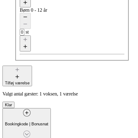
Børn
0 - 12 år
st
Tilføj værelse
Valgt antal gæster:
1 voksen, 1 værelse
Klar
Bookingkode
|
Bonusnat