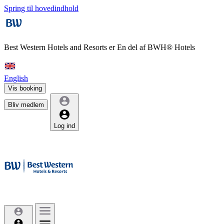
Spring til hovedindhold
Best Western Hotels and Resorts er
En del af BWH® Hotels
English
Vis booking
Bliv medlem
Log ind