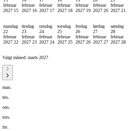
februar
februar
februar
februar
februar
februar
februar
2027
15
2027
16
2027
17
2027
18
2027
19
2027
20
2027
21
mandag
tirsdag
onsdag
torsdag
fredag
lørdag
søndag
22
23
24
25
26
27
28
februar
februar
februar
februar
februar
februar
februar
2027
22
2027
23
2027
24
2027
25
2027
26
2027
27
2027
28
Valgt måned:
marts 2027
man.
tirs.
ons.
tors.
fre.