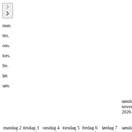
man.
tirs.
ons.
tors.
fre.
lør.
søn.
sønd
nove
202
mandag 2
tirsdag 3
onsdag 4
torsdag 5
fredag 6
lørdag 7
sønd