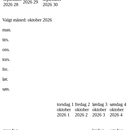
2026
29
2026
28
2026
30
Valgt måned:
oktober 2026
man.
tirs.
ons.
tors.
fre.
lør.
søn.
torsdag 1
fredag 2
lørdag 3
søndag 4
oktober
oktober
oktober
oktober
2026
1
2026
2
2026
3
2026
4