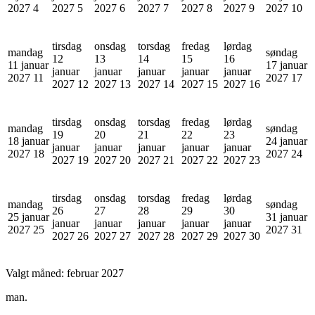
2027
4
2027
5
2027
6
2027
7
2027
8
2027
9
2027
10
tirsdag
onsdag
torsdag
fredag
lørdag
mandag
søndag
12
13
14
15
16
11 januar
17 januar
januar
januar
januar
januar
januar
2027
11
2027
17
2027
12
2027
13
2027
14
2027
15
2027
16
tirsdag
onsdag
torsdag
fredag
lørdag
mandag
søndag
19
20
21
22
23
18 januar
24 januar
januar
januar
januar
januar
januar
2027
18
2027
24
2027
19
2027
20
2027
21
2027
22
2027
23
tirsdag
onsdag
torsdag
fredag
lørdag
mandag
søndag
26
27
28
29
30
25 januar
31 januar
januar
januar
januar
januar
januar
2027
25
2027
31
2027
26
2027
27
2027
28
2027
29
2027
30
Valgt måned:
februar 2027
man.