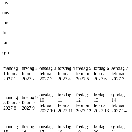
tirs.
ons.
tors.
fre.
lør.
søn.
mandag
tirsdag 2
onsdag 3
torsdag 4
fredag 5
lørdag 6
søndag 7
1 februar
februar
februar
februar
februar
februar
februar
2027
1
2027
2
2027
3
2027
4
2027
5
2027
6
2027
7
onsdag
torsdag
fredag
lørdag
søndag
mandag
tirsdag 9
10
11
12
13
14
8 februar
februar
februar
februar
februar
februar
februar
2027
8
2027
9
2027
10
2027
11
2027
12
2027
13
2027
14
mandag
tirsdag
onsdag
torsdag
fredag
lørdag
søndag
15
16
17
18
19
20
21