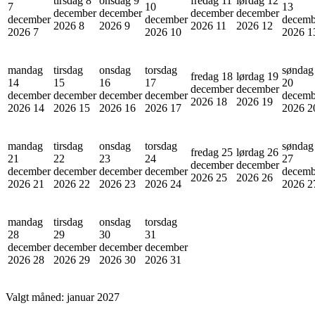
tirsdag 8
onsdag 9
fredag 11
lørdag 12
7
10
13
december
december
december
december
december
december
decemb
2026
8
2026
9
2026
11
2026
12
2026
7
2026
10
2026
1
mandag
tirsdag
onsdag
torsdag
søndag
fredag 18
lørdag 19
14
15
16
17
20
december
december
december
december
december
december
decemb
2026
18
2026
19
2026
14
2026
15
2026
16
2026
17
2026
2
mandag
tirsdag
onsdag
torsdag
søndag
fredag 25
lørdag 26
21
22
23
24
27
december
december
december
december
december
december
decemb
2026
25
2026
26
2026
21
2026
22
2026
23
2026
24
2026
2
mandag
tirsdag
onsdag
torsdag
28
29
30
31
december
december
december
december
2026
28
2026
29
2026
30
2026
31
Valgt måned:
januar 2027