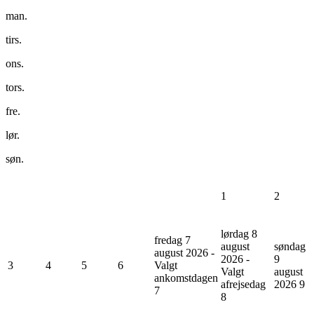
man.
tirs.
ons.
tors.
fre.
lør.
søn.
1
2
lørdag 8
fredag 7
august
søndag
august 2026 -
2026 -
9
3
4
5
6
Valgt
Valgt
august
ankomstdagen
afrejsedag
2026
9
7
8