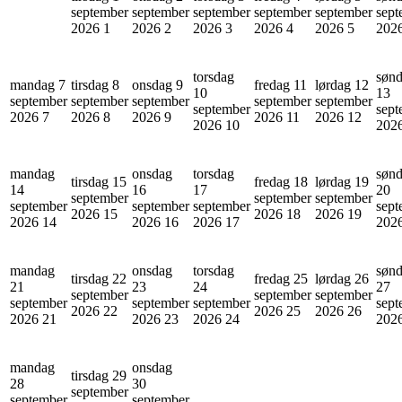
september
september
september
september
september
sept
2026
1
2026
2
2026
3
2026
4
2026
5
202
torsdag
søn
mandag 7
tirsdag 8
onsdag 9
fredag 11
lørdag 12
10
13
september
september
september
september
september
september
sept
2026
7
2026
8
2026
9
2026
11
2026
12
2026
10
202
mandag
onsdag
torsdag
søn
tirsdag 15
fredag 18
lørdag 19
14
16
17
20
september
september
september
september
september
september
sept
2026
15
2026
18
2026
19
2026
14
2026
16
2026
17
202
mandag
onsdag
torsdag
søn
tirsdag 22
fredag 25
lørdag 26
21
23
24
27
september
september
september
september
september
september
sept
2026
22
2026
25
2026
26
2026
21
2026
23
2026
24
202
mandag
onsdag
tirsdag 29
28
30
september
september
september