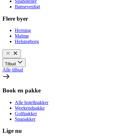
Spahoteller
Børnevenligt
Flere byer
Herning
Malmø
Helsingborg
Tilbud
Alle tilbud
Book en pakke
Alle hotellpakker
Weekendpakke
Golfpakker
Spapakker
Lige nu