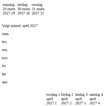
mandag
tirsdag
onsdag
29 marts
30 marts
31 marts
2027
29
2027
30
2027
31
Valgt måned:
april 2027
man.
tirs.
ons.
tors.
fre.
lør.
søn.
torsdag 1
fredag 2
lørdag 3
søndag 4
april
april
april
april
2027
1
2027
2
2027
3
2027
4