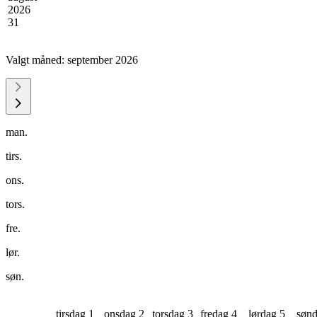
2026
31
Valgt måned:
september 2026
man.
tirs.
ons.
tors.
fre.
lør.
søn.
tirsdag 1
onsdag 2
torsdag 3
fredag 4
lørdag 5
sønd