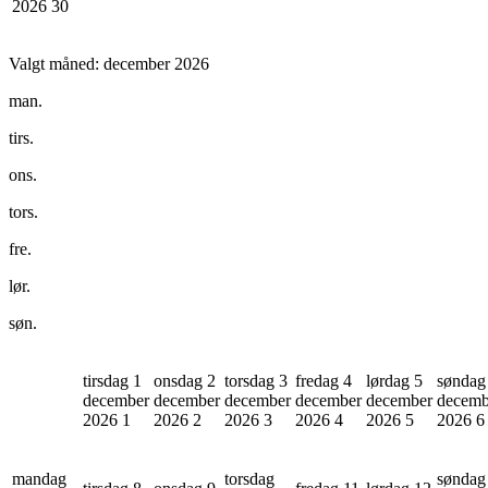
2026
30
Valgt måned:
december 2026
man.
tirs.
ons.
tors.
fre.
lør.
søn.
tirsdag 1
onsdag 2
torsdag 3
fredag 4
lørdag 5
søndag
december
december
december
december
december
decemb
2026
1
2026
2
2026
3
2026
4
2026
5
2026
6
mandag
torsdag
søndag