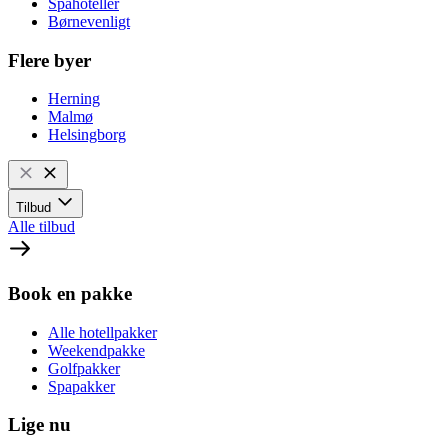
Spahoteller
Børnevenligt
Flere byer
Herning
Malmø
Helsingborg
Tilbud
Alle tilbud
Book en pakke
Alle hotellpakker
Weekendpakke
Golfpakker
Spapakker
Lige nu