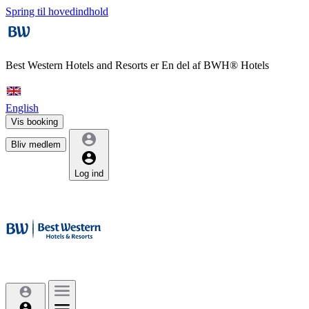
Spring til hovedindhold
Best Western Hotels and Resorts er
En del af BWH® Hotels
English
Vis booking
Bliv medlem
Log ind