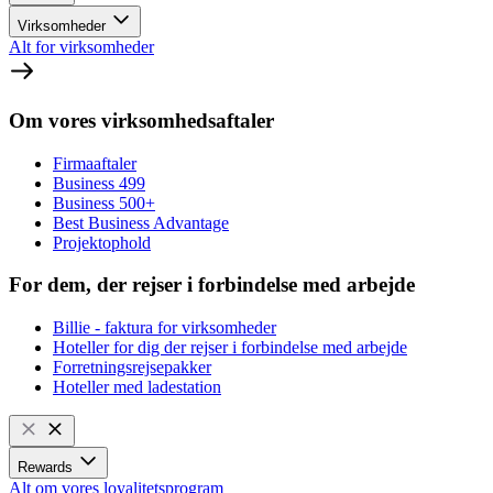
Virksomheder
Alt for virksomheder
Om vores virksomhedsaftaler
Firmaaftaler
Business 499
Business 500+
Best Business Advantage
Projektophold
For dem, der rejser i forbindelse med arbejde
Billie - faktura for virksomheder
Hoteller for dig der rejser i forbindelse med arbejde
Forretningsrejsepakker
Hoteller med ladestation
Rewards
Alt om vores loyalitetsprogram