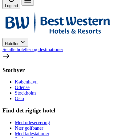
Log ind
Hoteller
Se alle hoteller og destinationer
Storbyer
København
Odense
Stockholm
Oslo
Find det rigtige hotel
Med udeservering
Nær golfbaner
Med ladestationer