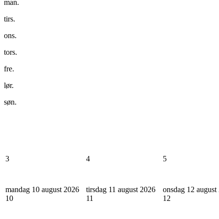
man.
tirs.
ons.
tors.
fre.
lør.
søn.
3
4
5
mandag 10 august 2026
tirsdag 11 august 2026
onsdag 12 august
10
11
12