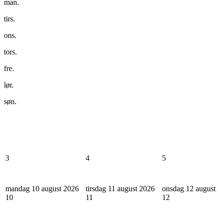
man.
tirs.
ons.
tors.
fre.
lør.
søn.
3
4
5
mandag 10 august 2026
tirsdag 11 august 2026
onsdag 12 august
10
11
12