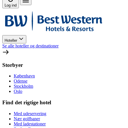
Log ind
Hoteller
Se alle hoteller og destinationer
Storbyer
København
Odense
Stockholm
Oslo
Find det rigtige hotel
Med udeservering
Nær golfbaner
Med ladestationer