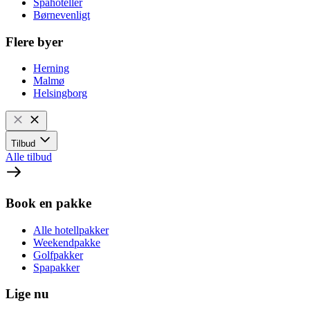
Spahoteller
Børnevenligt
Flere byer
Herning
Malmø
Helsingborg
Tilbud
Alle tilbud
Book en pakke
Alle hotellpakker
Weekendpakke
Golfpakker
Spapakker
Lige nu