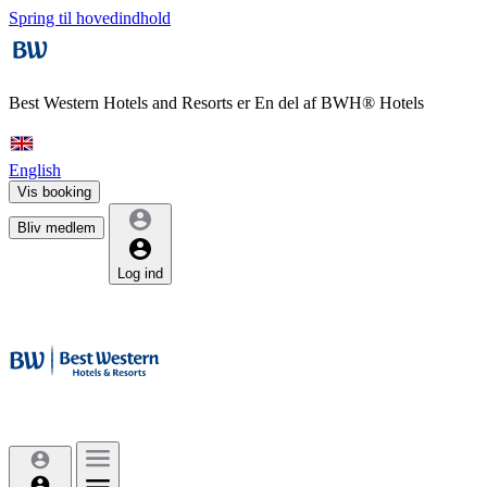
Spring til hovedindhold
Best Western Hotels and Resorts er
En del af BWH® Hotels
English
Vis booking
Bliv medlem
Log ind