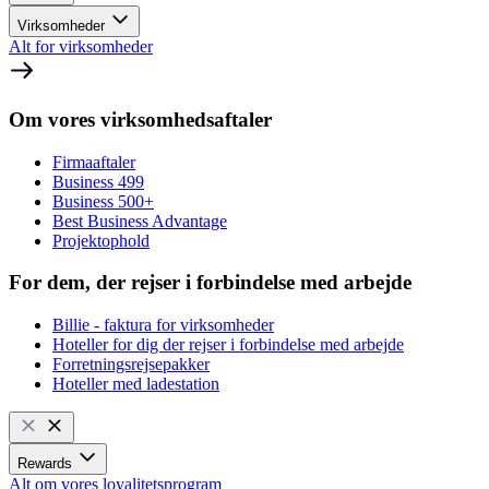
Virksomheder
Alt for virksomheder
Om vores virksomhedsaftaler
Firmaaftaler
Business 499
Business 500+
Best Business Advantage
Projektophold
For dem, der rejser i forbindelse med arbejde
Billie - faktura for virksomheder
Hoteller for dig der rejser i forbindelse med arbejde
Forretningsrejsepakker
Hoteller med ladestation
Rewards
Alt om vores loyalitetsprogram