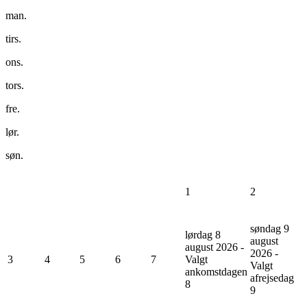
man.
tirs.
ons.
tors.
fre.
lør.
søn.
1
2
søndag 9
lørdag 8
august
august 2026 -
2026 -
3
4
5
6
7
Valgt
Valgt
ankomstdagen
afrejsedag
8
9