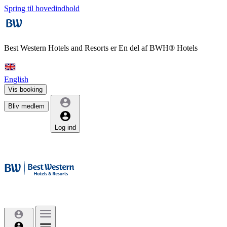
Spring til hovedindhold
Best Western Hotels and Resorts er
En del af BWH® Hotels
English
Vis booking
Bliv medlem
Log ind