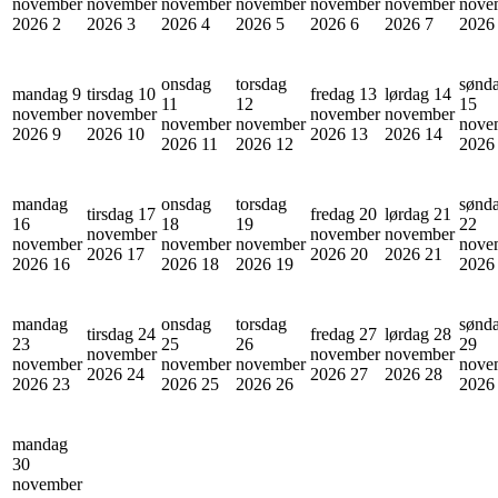
november
november
november
november
november
november
nove
2026
2
2026
3
2026
4
2026
5
2026
6
2026
7
202
onsdag
torsdag
sønd
mandag 9
tirsdag 10
fredag 13
lørdag 14
11
12
15
november
november
november
november
november
november
nove
2026
9
2026
10
2026
13
2026
14
2026
11
2026
12
202
mandag
onsdag
torsdag
sønd
tirsdag 17
fredag 20
lørdag 21
16
18
19
22
november
november
november
november
november
november
nove
2026
17
2026
20
2026
21
2026
16
2026
18
2026
19
202
mandag
onsdag
torsdag
sønd
tirsdag 24
fredag 27
lørdag 28
23
25
26
29
november
november
november
november
november
november
nove
2026
24
2026
27
2026
28
2026
23
2026
25
2026
26
202
mandag
30
november