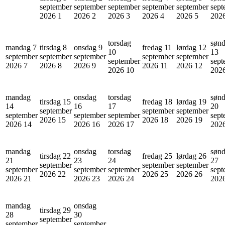
september
september
september
september
september
sept
2026
1
2026
2
2026
3
2026
4
2026
5
202
torsdag
søn
mandag 7
tirsdag 8
onsdag 9
fredag 11
lørdag 12
10
13
september
september
september
september
september
september
sept
2026
7
2026
8
2026
9
2026
11
2026
12
2026
10
202
mandag
onsdag
torsdag
søn
tirsdag 15
fredag 18
lørdag 19
14
16
17
20
september
september
september
september
september
september
sept
2026
15
2026
18
2026
19
2026
14
2026
16
2026
17
202
mandag
onsdag
torsdag
søn
tirsdag 22
fredag 25
lørdag 26
21
23
24
27
september
september
september
september
september
september
sept
2026
22
2026
25
2026
26
2026
21
2026
23
2026
24
202
mandag
onsdag
tirsdag 29
28
30
september
september
september