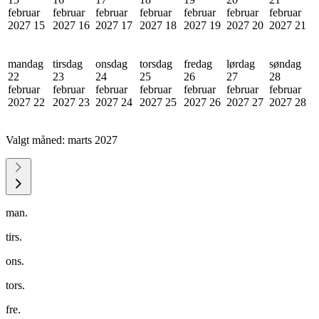
februar
februar
februar
februar
februar
februar
februar
2027
15
2027
16
2027
17
2027
18
2027
19
2027
20
2027
21
mandag
tirsdag
onsdag
torsdag
fredag
lørdag
søndag
22
23
24
25
26
27
28
februar
februar
februar
februar
februar
februar
februar
2027
22
2027
23
2027
24
2027
25
2027
26
2027
27
2027
28
Valgt måned:
marts 2027
man.
tirs.
ons.
tors.
fre.