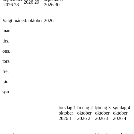
2026
29
2026
28
2026
30
Valgt måned:
oktober 2026
man.
tirs.
ons.
tors.
fre.
lør.
søn.
torsdag 1
fredag 2
lørdag 3
søndag 4
oktober
oktober
oktober
oktober
2026
1
2026
2
2026
3
2026
4