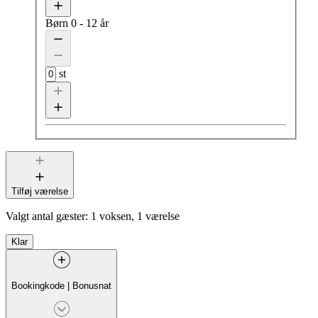
Børn
0 - 12 år
st
Tilføj værelse
Valgt antal gæster:
1 voksen, 1 værelse
Klar
Bookingkode
|
Bonusnat