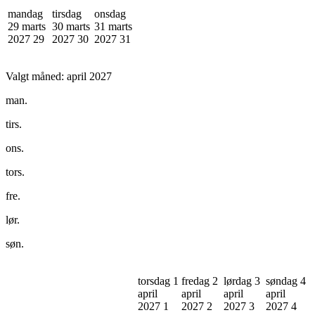
mandag
tirsdag
onsdag
29 marts
30 marts
31 marts
2027
29
2027
30
2027
31
Valgt måned:
april 2027
man.
tirs.
ons.
tors.
fre.
lør.
søn.
torsdag 1
fredag 2
lørdag 3
søndag 4
april
april
april
april
2027
1
2027
2
2027
3
2027
4