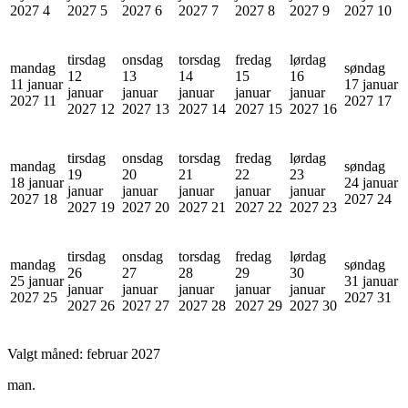
2027
4
2027
5
2027
6
2027
7
2027
8
2027
9
2027
10
tirsdag
onsdag
torsdag
fredag
lørdag
mandag
søndag
12
13
14
15
16
11 januar
17 januar
januar
januar
januar
januar
januar
2027
11
2027
17
2027
12
2027
13
2027
14
2027
15
2027
16
tirsdag
onsdag
torsdag
fredag
lørdag
mandag
søndag
19
20
21
22
23
18 januar
24 januar
januar
januar
januar
januar
januar
2027
18
2027
24
2027
19
2027
20
2027
21
2027
22
2027
23
tirsdag
onsdag
torsdag
fredag
lørdag
mandag
søndag
26
27
28
29
30
25 januar
31 januar
januar
januar
januar
januar
januar
2027
25
2027
31
2027
26
2027
27
2027
28
2027
29
2027
30
Valgt måned:
februar 2027
man.