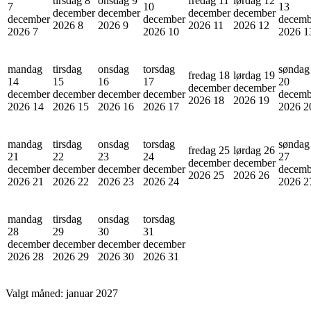
tirsdag 8
onsdag 9
fredag 11
lørdag 12
7
10
13
december
december
december
december
december
december
decemb
2026
8
2026
9
2026
11
2026
12
2026
7
2026
10
2026
1
mandag
tirsdag
onsdag
torsdag
søndag
fredag 18
lørdag 19
14
15
16
17
20
december
december
december
december
december
december
decemb
2026
18
2026
19
2026
14
2026
15
2026
16
2026
17
2026
2
mandag
tirsdag
onsdag
torsdag
søndag
fredag 25
lørdag 26
21
22
23
24
27
december
december
december
december
december
december
decemb
2026
25
2026
26
2026
21
2026
22
2026
23
2026
24
2026
2
mandag
tirsdag
onsdag
torsdag
28
29
30
31
december
december
december
december
2026
28
2026
29
2026
30
2026
31
Valgt måned:
januar 2027