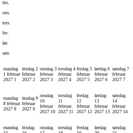
tirs.
ons.
tors.
fre.
lør.
søn.
mandag
tirsdag 2
onsdag 3
torsdag 4
fredag 5
lørdag 6
søndag 7
1 februar
februar
februar
februar
februar
februar
februar
2027
1
2027
2
2027
3
2027
4
2027
5
2027
6
2027
7
onsdag
torsdag
fredag
lørdag
søndag
mandag
tirsdag 9
10
11
12
13
14
8 februar
februar
februar
februar
februar
februar
februar
2027
8
2027
9
2027
10
2027
11
2027
12
2027
13
2027
14
mandag
tirsdag
onsdag
torsdag
fredag
lørdag
søndag
15
16
17
18
19
20
21