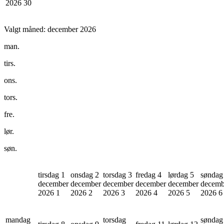
2026
30
Valgt måned:
december 2026
man.
tirs.
ons.
tors.
fre.
lør.
søn.
tirsdag 1
onsdag 2
torsdag 3
fredag 4
lørdag 5
søndag
december
december
december
december
december
decemb
2026
1
2026
2
2026
3
2026
4
2026
5
2026
6
mandag
torsdag
søndag