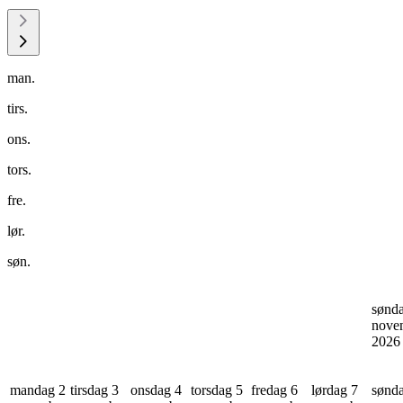
man.
tirs.
ons.
tors.
fre.
lør.
søn.
sønd
nove
202
mandag 2
tirsdag 3
onsdag 4
torsdag 5
fredag 6
lørdag 7
sønd