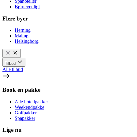
Spahoteller
Børnevenligt
Flere byer
Herning
Malmø
Helsingborg
Tilbud
Alle tilbud
Book en pakke
Alle hotellpakker
Weekendpakke
Golfpakker
Spapakker
Lige nu