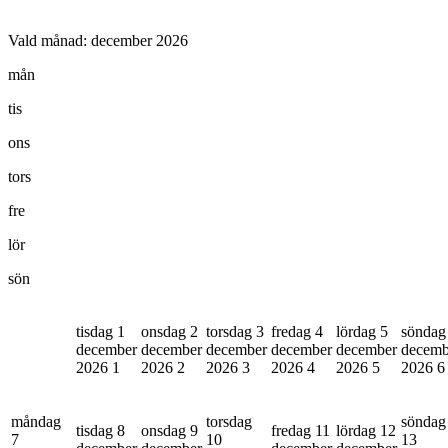
Vald månad:
december 2026
mån
tis
ons
tors
fre
lör
sön
tisdag 1
onsdag 2
torsdag 3
fredag 4
lördag 5
söndag
december
december
december
december
december
decemb
2026
1
2026
2
2026
3
2026
4
2026
5
2026
6
måndag
torsdag
söndag
tisdag 8
onsdag 9
fredag 11
lördag 12
7
10
13