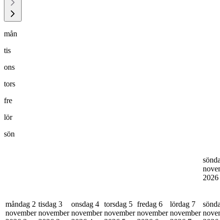
mån
tis
ons
tors
fre
lör
sön
sönd
nove
202
måndag 2
tisdag 3
onsdag 4
torsdag 5
fredag 6
lördag 7
sönd
november
november
november
november
november
november
nove