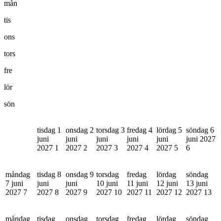
mån
tis
ons
tors
fre
lör
sön
tisdag 1
onsdag 2
torsdag 3
fredag 4
lördag 5
söndag 6
juni
juni
juni
juni
juni
juni 2027
2027
1
2027
2
2027
3
2027
4
2027
5
6
måndag
tisdag 8
onsdag 9
torsdag
fredag
lördag
söndag
7 juni
juni
juni
10 juni
11 juni
12 juni
13 juni
2027
7
2027
8
2027
9
2027
10
2027
11
2027
12
2027
13
måndag
tisdag
onsdag
torsdag
fredag
lördag
söndag