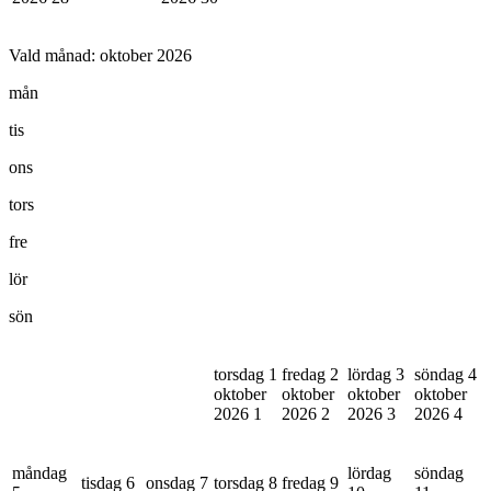
Vald månad:
oktober 2026
mån
tis
ons
tors
fre
lör
sön
torsdag 1
fredag 2
lördag 3
söndag 4
oktober
oktober
oktober
oktober
2026
1
2026
2
2026
3
2026
4
måndag
lördag
söndag
tisdag 6
onsdag 7
torsdag 8
fredag 9