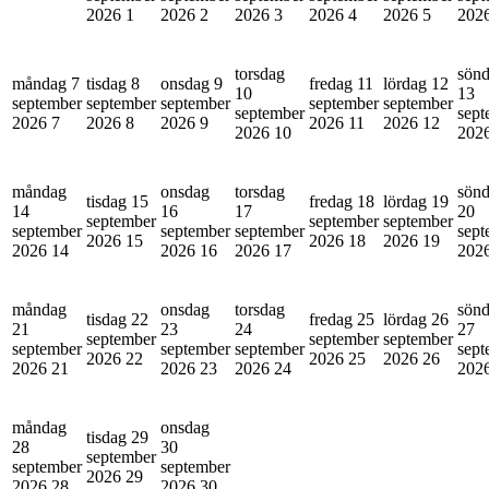
2026
1
2026
2
2026
3
2026
4
2026
5
202
torsdag
sön
måndag 7
tisdag 8
onsdag 9
fredag 11
lördag 12
10
13
september
september
september
september
september
september
sept
2026
7
2026
8
2026
9
2026
11
2026
12
2026
10
202
måndag
onsdag
torsdag
sön
tisdag 15
fredag 18
lördag 19
14
16
17
20
september
september
september
september
september
september
sept
2026
15
2026
18
2026
19
2026
14
2026
16
2026
17
202
måndag
onsdag
torsdag
sön
tisdag 22
fredag 25
lördag 26
21
23
24
27
september
september
september
september
september
september
sept
2026
22
2026
25
2026
26
2026
21
2026
23
2026
24
202
måndag
onsdag
tisdag 29
28
30
september
september
september
2026
29
2026
28
2026
30