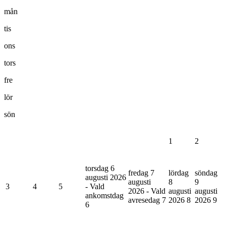
mån
tis
ons
tors
fre
lör
sön
1
2
torsdag 6
fredag 7
lördag
söndag
augusti 2026
augusti
8
9
3
4
5
- Vald
2026 - Vald
augusti
augusti
ankomstdag
avresedag
7
2026
8
2026
9
6