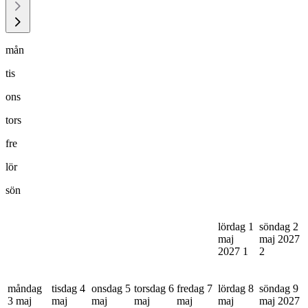
mån
tis
ons
tors
fre
lör
sön
lördag 1
söndag 2
maj
maj 2027
2027
1
2
måndag
tisdag 4
onsdag 5
torsdag 6
fredag 7
lördag 8
söndag 9
3 maj
maj
maj
maj
maj
maj
maj 2027