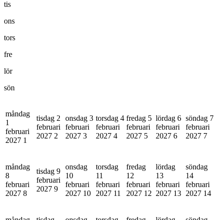
tis
ons
tors
fre
lör
sön
måndag
tisdag 2
onsdag 3
torsdag 4
fredag 5
lördag 6
söndag 7
1
februari
februari
februari
februari
februari
februari
februari
2027
2
2027
3
2027
4
2027
5
2027
6
2027
7
2027
1
måndag
onsdag
torsdag
fredag
lördag
söndag
tisdag 9
8
10
11
12
13
14
februari
februari
februari
februari
februari
februari
februari
2027
9
2027
8
2027
10
2027
11
2027
12
2027
13
2027
14
måndag
tisdag
onsdag
torsdag
fredag
lördag
söndag