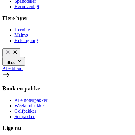
Spahoteller
Børnevenligt
Flere byer
Herning
Malmø
Helsingborg
Tilbud
Alle tilbud
Book en pakke
Alle hotellpakker
Weekendpakke
Golfpakker
Spapakker
Lige nu