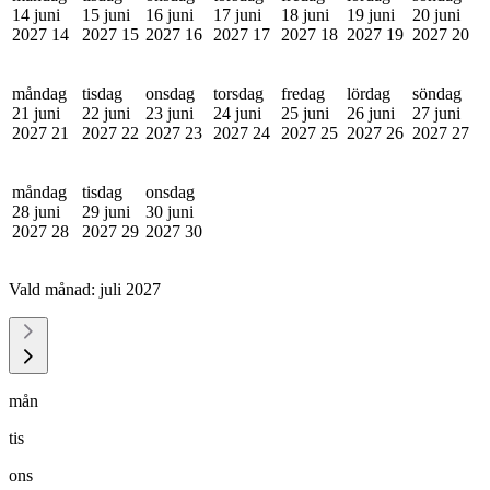
14 juni
15 juni
16 juni
17 juni
18 juni
19 juni
20 juni
2027
14
2027
15
2027
16
2027
17
2027
18
2027
19
2027
20
måndag
tisdag
onsdag
torsdag
fredag
lördag
söndag
21 juni
22 juni
23 juni
24 juni
25 juni
26 juni
27 juni
2027
21
2027
22
2027
23
2027
24
2027
25
2027
26
2027
27
måndag
tisdag
onsdag
28 juni
29 juni
30 juni
2027
28
2027
29
2027
30
Vald månad:
juli 2027
mån
tis
ons