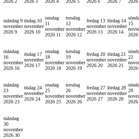
2026
2
2026
3
2026
4
2026
5
2026
6
2026
7
202
onsdag
torsdag
sönd
måndag 9
tisdag 10
fredag 13
lördag 14
11
12
15
november
november
november
november
november
november
nove
2026
9
2026
10
2026
13
2026
14
2026
11
2026
12
202
måndag
onsdag
torsdag
sönd
tisdag 17
fredag 20
lördag 21
16
18
19
22
november
november
november
november
november
november
nove
2026
17
2026
20
2026
21
2026
16
2026
18
2026
19
202
måndag
onsdag
torsdag
sönd
tisdag 24
fredag 27
lördag 28
23
25
26
29
november
november
november
november
november
november
nove
2026
24
2026
27
2026
28
2026
23
2026
25
2026
26
202
måndag
30
november
2026
30