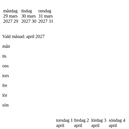
måndag
tisdag
onsdag
29 mars
30 mars
31 mars
2027
29
2027
30
2027
31
Vald månad:
april 2027
mån
tis
ons
tors
fre
lör
sön
torsdag 1
fredag 2
lördag 3
söndag 4
april
april
april
april