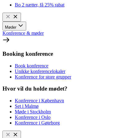
Bo 2 nætter, få 25% rabat
Møder
Konference & møder
Booking konference
Book konference
Unikke konferencelokaler
Konference for store grupper
Hvor vil du holde mødet?
Konference i København
Set i Malmø
Møde i Stockholm
Konference i Oslo
Konference i Gøteborg