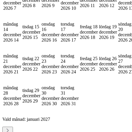
december
december
december
december
december
december
decemb
2026
8
2026
9
2026
11
2026
12
2026
7
2026
10
2026
1
måndag
onsdag
torsdag
söndag
tisdag 15
fredag 18
lördag 19
14
16
17
20
december
december
december
december
december
december
decemb
2026
15
2026
18
2026
19
2026
14
2026
16
2026
17
2026
2
måndag
onsdag
torsdag
söndag
tisdag 22
fredag 25
lördag 26
21
23
24
27
december
december
december
december
december
december
decemb
2026
22
2026
25
2026
26
2026
21
2026
23
2026
24
2026
2
måndag
onsdag
torsdag
tisdag 29
28
30
31
december
december
december
december
2026
29
2026
28
2026
30
2026
31
Vald månad:
januari 2027