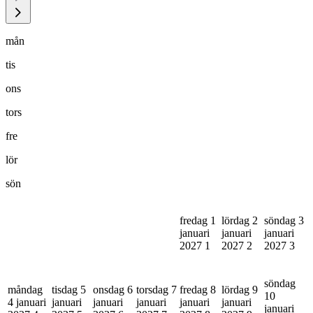
mån
tis
ons
tors
fre
lör
sön
fredag 1
lördag 2
söndag 3
januari
januari
januari
2027
1
2027
2
2027
3
söndag
måndag
tisdag 5
onsdag 6
torsdag 7
fredag 8
lördag 9
10
4 januari
januari
januari
januari
januari
januari
januari