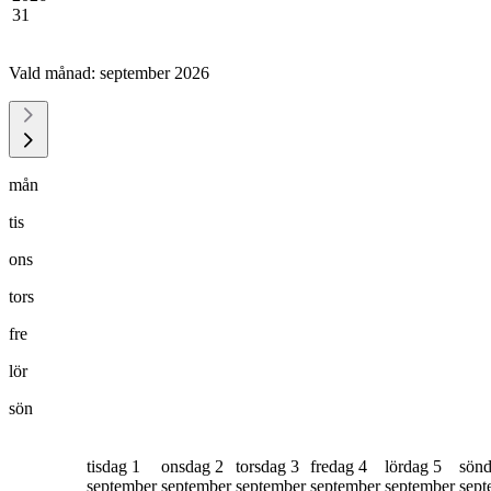
31
Vald månad:
september 2026
mån
tis
ons
tors
fre
lör
sön
tisdag 1
onsdag 2
torsdag 3
fredag 4
lördag 5
sönd
september
september
september
september
september
sept