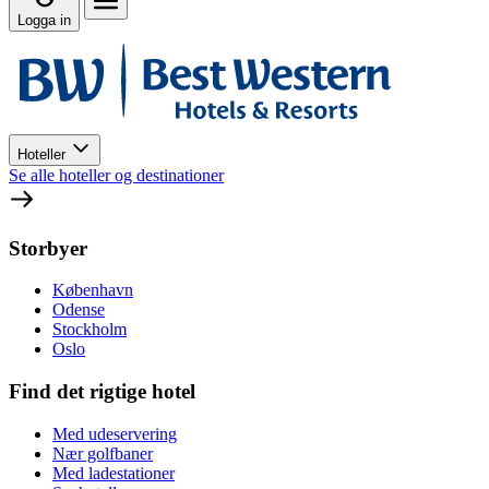
Logga in
Hoteller
Se alle hoteller og destinationer
Storbyer
København
Odense
Stockholm
Oslo
Find det rigtige hotel
Med udeservering
Nær golfbaner
Med ladestationer