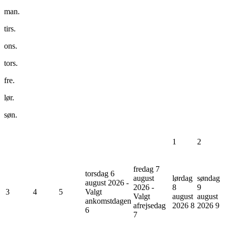
man.
tirs.
ons.
tors.
fre.
lør.
søn.
1
2
fredag 7
torsdag 6
august
lørdag
søndag
august 2026 -
2026 -
8
9
3
4
5
Valgt
Valgt
august
august
ankomstdagen
afrejsedag
2026
8
2026
9
6
7