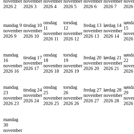
november
november
november
november
november
november
nove
2026
2
2026
3
2026
4
2026
5
2026
6
2026
7
202
onsdag
torsdag
sønd
mandag 9
tirsdag 10
fredag 13
lørdag 14
11
12
15
november
november
november
november
november
november
nove
2026
9
2026
10
2026
13
2026
14
2026
11
2026
12
202
mandag
onsdag
torsdag
sønd
tirsdag 17
fredag 20
lørdag 21
16
18
19
22
november
november
november
november
november
november
nove
2026
17
2026
20
2026
21
2026
16
2026
18
2026
19
202
mandag
onsdag
torsdag
sønd
tirsdag 24
fredag 27
lørdag 28
23
25
26
29
november
november
november
november
november
november
nove
2026
24
2026
27
2026
28
2026
23
2026
25
2026
26
202
mandag
30
november