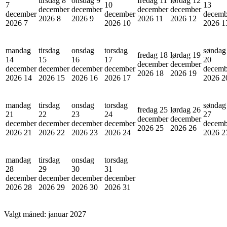
tirsdag 8
onsdag 9
fredag 11
lørdag 12
7
10
13
december
december
december
december
december
december
decemb
2026
8
2026
9
2026
11
2026
12
2026
7
2026
10
2026
1
mandag
tirsdag
onsdag
torsdag
søndag
fredag 18
lørdag 19
14
15
16
17
20
december
december
december
december
december
december
decemb
2026
18
2026
19
2026
14
2026
15
2026
16
2026
17
2026
2
mandag
tirsdag
onsdag
torsdag
søndag
fredag 25
lørdag 26
21
22
23
24
27
december
december
december
december
december
december
decemb
2026
25
2026
26
2026
21
2026
22
2026
23
2026
24
2026
2
mandag
tirsdag
onsdag
torsdag
28
29
30
31
december
december
december
december
2026
28
2026
29
2026
30
2026
31
Valgt måned:
januar 2027