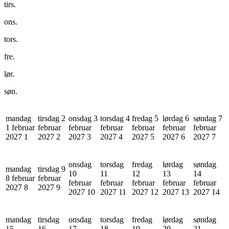
tirs.
ons.
tors.
fre.
lør.
søn.
mandag
tirsdag 2
onsdag 3
torsdag 4
fredag 5
lørdag 6
søndag 7
1 februar
februar
februar
februar
februar
februar
februar
2027
1
2027
2
2027
3
2027
4
2027
5
2027
6
2027
7
onsdag
torsdag
fredag
lørdag
søndag
mandag
tirsdag 9
10
11
12
13
14
8 februar
februar
februar
februar
februar
februar
februar
2027
8
2027
9
2027
10
2027
11
2027
12
2027
13
2027
14
mandag
tirsdag
onsdag
torsdag
fredag
lørdag
søndag
15
16
17
18
19
20
21