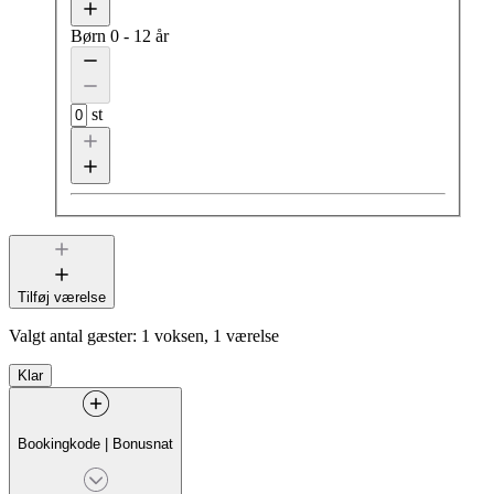
Børn
0 - 12 år
st
Tilføj værelse
Valgt antal gæster:
1 voksen, 1 værelse
Klar
Bookingkode
|
Bonusnat