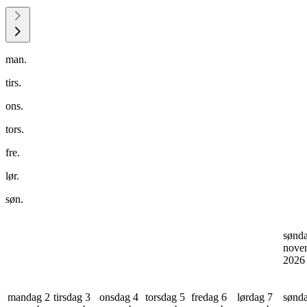
man.
tirs.
ons.
tors.
fre.
lør.
søn.
sønd
nove
202
mandag 2
tirsdag 3
onsdag 4
torsdag 5
fredag 6
lørdag 7
sønd