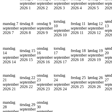
september
september
september
september
september
sept
2026
1
2026
2
2026
3
2026
4
2026
5
202
torsdag
søn
mandag 7
tirsdag 8
onsdag 9
fredag 11
lørdag 12
10
13
september
september
september
september
september
september
sept
2026
7
2026
8
2026
9
2026
11
2026
12
2026
10
202
mandag
onsdag
torsdag
søn
tirsdag 15
fredag 18
lørdag 19
14
16
17
20
september
september
september
september
september
september
sept
2026
15
2026
18
2026
19
2026
14
2026
16
2026
17
202
mandag
onsdag
torsdag
søn
tirsdag 22
fredag 25
lørdag 26
21
23
24
27
september
september
september
september
september
september
sept
2026
22
2026
25
2026
26
2026
21
2026
23
2026
24
202
mandag
onsdag
tirsdag 29
28
30
september
september
september