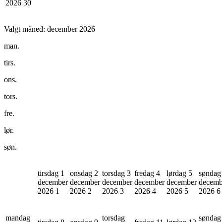
2026
30
Valgt måned:
december 2026
man.
tirs.
ons.
tors.
fre.
lør.
søn.
tirsdag 1
onsdag 2
torsdag 3
fredag 4
lørdag 5
søndag
december
december
december
december
december
decemb
2026
1
2026
2
2026
3
2026
4
2026
5
2026
6
mandag
torsdag
søndag