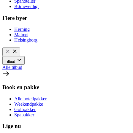
Spahoteller
Børnevenligt
Flere byer
Herning
Malmø
Helsingborg
Tilbud
Alle tilbud
Book en pakke
Alle hotellpakker
Weekendpakke
Golfpakker
Spapakker
Lige nu