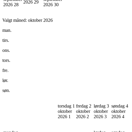
2026
29
2026
28
2026
30
Valgt måned:
oktober 2026
man.
tirs.
ons.
tors.
fre.
lør.
søn.
torsdag 1
fredag 2
lørdag 3
søndag 4
oktober
oktober
oktober
oktober
2026
1
2026
2
2026
3
2026
4