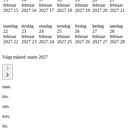
februar
februar
februar
februar
februar
februar
februar
2027
15
2027
16
2027
17
2027
18
2027
19
2027
20
2027
21
mandag
tirsdag
onsdag
torsdag
fredag
lørdag
søndag
22
23
24
25
26
27
28
februar
februar
februar
februar
februar
februar
februar
2027
22
2027
23
2027
24
2027
25
2027
26
2027
27
2027
28
Valgt måned:
marts 2027
man.
tirs.
ons.
tors.
fre.