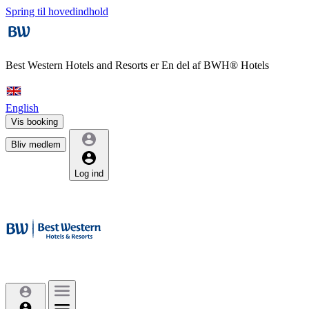
Spring til hovedindhold
Best Western Hotels and Resorts er
En del af BWH® Hotels
English
Vis booking
Bliv medlem
Log ind