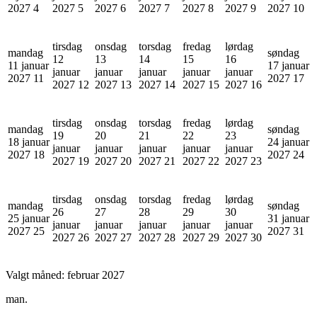
2027
4
2027
5
2027
6
2027
7
2027
8
2027
9
2027
10
tirsdag
onsdag
torsdag
fredag
lørdag
mandag
søndag
12
13
14
15
16
11 januar
17 januar
januar
januar
januar
januar
januar
2027
11
2027
17
2027
12
2027
13
2027
14
2027
15
2027
16
tirsdag
onsdag
torsdag
fredag
lørdag
mandag
søndag
19
20
21
22
23
18 januar
24 januar
januar
januar
januar
januar
januar
2027
18
2027
24
2027
19
2027
20
2027
21
2027
22
2027
23
tirsdag
onsdag
torsdag
fredag
lørdag
mandag
søndag
26
27
28
29
30
25 januar
31 januar
januar
januar
januar
januar
januar
2027
25
2027
31
2027
26
2027
27
2027
28
2027
29
2027
30
Valgt måned:
februar 2027
man.