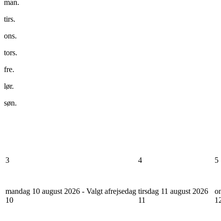
man.
tirs.
ons.
tors.
fre.
lør.
søn.
3
4
5
mandag 10 august 2026 - Valgt afrejsedag
tirsdag 11 august 2026
o
10
11
1