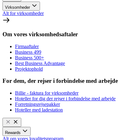
Virksomheder
Alt for virksomheder
Om vores virksomhedsaftaler
Firmaaftaler
Business 499
Business 500+
Best Business Advantage
Projektophold
For dem, der rejser i forbindelse med arbejde
Billie - faktura for virksomheder
Hoteller for dig der rejser i forbindelse med arbejde
Forretningsrejsepakker
Hoteller med ladestation
Rewards
Alt om vores loyalitetsprogram