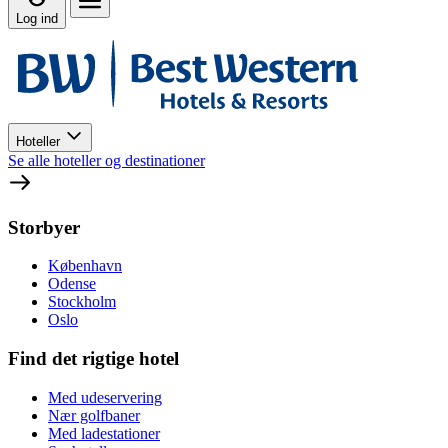
Log ind
Hoteller
Se alle hoteller og destinationer
Storbyer
København
Odense
Stockholm
Oslo
Find det rigtige hotel
Med udeservering
Nær golfbaner
Med ladestationer