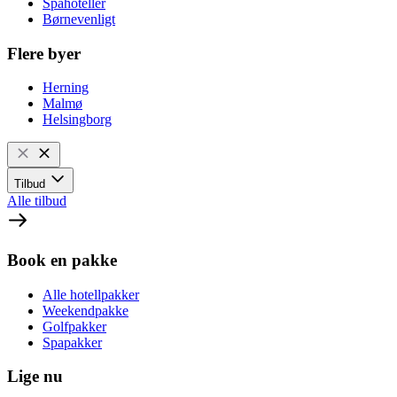
Spahoteller
Børnevenligt
Flere byer
Herning
Malmø
Helsingborg
Tilbud
Alle tilbud
Book en pakke
Alle hotellpakker
Weekendpakke
Golfpakker
Spapakker
Lige nu