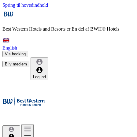
Spring til hovedindhold
Best Western Hotels and Resorts er
En del af BWH® Hotels
English
Vis booking
Bliv medlem
Log ind