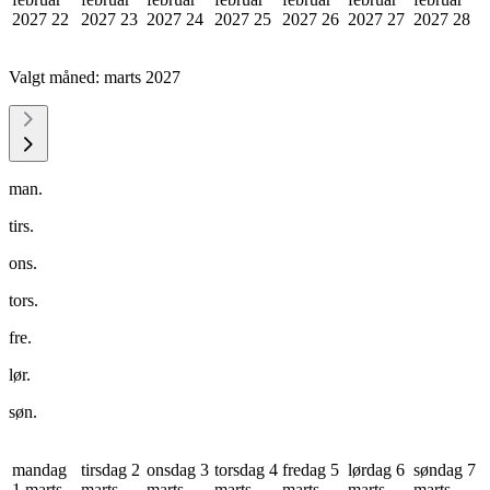
2027
22
2027
23
2027
24
2027
25
2027
26
2027
27
2027
28
Valgt måned:
marts 2027
man.
tirs.
ons.
tors.
fre.
lør.
søn.
mandag
tirsdag 2
onsdag 3
torsdag 4
fredag 5
lørdag 6
søndag 7
1 marts
marts
marts
marts
marts
marts
marts