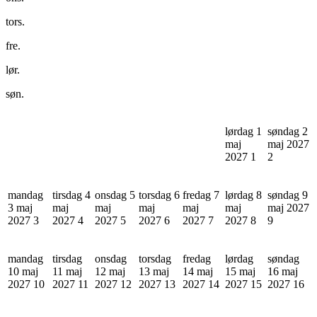
tors.
fre.
lør.
søn.
lørdag 1
søndag 2
maj
maj 2027
2027
1
2
mandag
tirsdag 4
onsdag 5
torsdag 6
fredag 7
lørdag 8
søndag 9
3 maj
maj
maj
maj
maj
maj
maj 2027
2027
3
2027
4
2027
5
2027
6
2027
7
2027
8
9
mandag
tirsdag
onsdag
torsdag
fredag
lørdag
søndag
10 maj
11 maj
12 maj
13 maj
14 maj
15 maj
16 maj
2027
10
2027
11
2027
12
2027
13
2027
14
2027
15
2027
16