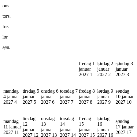
ons.
tors.
fre.
lør.
søn.
fredag 1
lørdag 2
søndag 3
januar
januar
januar
2027
1
2027
2
2027
3
mandag
tirsdag 5
onsdag 6
torsdag 7
fredag 8
lørdag 9
søndag
4 januar
januar
januar
januar
januar
januar
10 januar
2027
4
2027
5
2027
6
2027
7
2027
8
2027
9
2027
10
tirsdag
onsdag
torsdag
fredag
lørdag
mandag
søndag
12
13
14
15
16
11 januar
17 januar
januar
januar
januar
januar
januar
2027
11
2027
17
2027
12
2027
13
2027
14
2027
15
2027
16