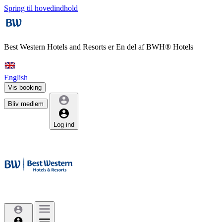
Spring til hovedindhold
Best Western Hotels and Resorts er
En del af BWH® Hotels
English
Vis booking
Bliv medlem
Log ind