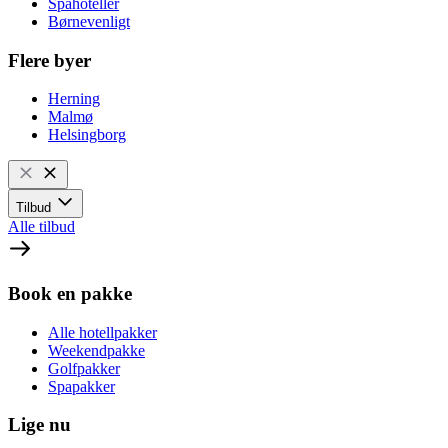
Spahoteller
Børnevenligt
Flere byer
Herning
Malmø
Helsingborg
Tilbud
Alle tilbud
Book en pakke
Alle hotellpakker
Weekendpakke
Golfpakker
Spapakker
Lige nu