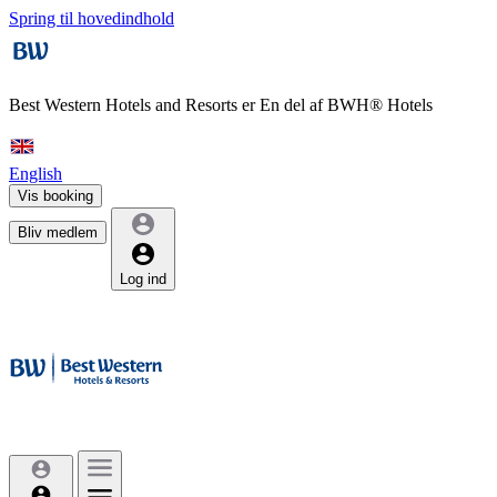
Spring til hovedindhold
Best Western Hotels and Resorts er
En del af BWH® Hotels
English
Vis booking
Bliv medlem
Log ind