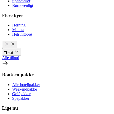
Spahoteller
Børnevenligt
Flere byer
Herning
Malmø
Helsingborg
Tilbud
Alle tilbud
Book en pakke
Alle hotellpakker
Weekendpakke
Golfpakker
Spapakker
Lige nu