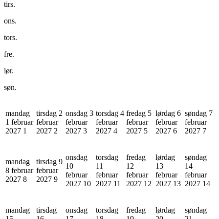
tirs.
ons.
tors.
fre.
lør.
søn.
mandag
tirsdag 2
onsdag 3
torsdag 4
fredag 5
lørdag 6
søndag 7
1 februar
februar
februar
februar
februar
februar
februar
2027
1
2027
2
2027
3
2027
4
2027
5
2027
6
2027
7
onsdag
torsdag
fredag
lørdag
søndag
mandag
tirsdag 9
10
11
12
13
14
8 februar
februar
februar
februar
februar
februar
februar
2027
8
2027
9
2027
10
2027
11
2027
12
2027
13
2027
14
mandag
tirsdag
onsdag
torsdag
fredag
lørdag
søndag
15
16
17
18
19
20
21