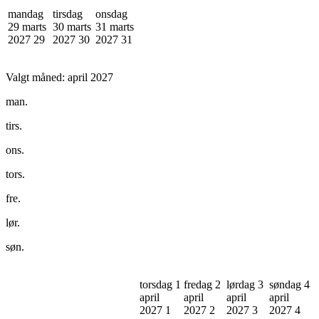
mandag
tirsdag
onsdag
29 marts
30 marts
31 marts
2027
29
2027
30
2027
31
Valgt måned:
april 2027
man.
tirs.
ons.
tors.
fre.
lør.
søn.
torsdag 1
fredag 2
lørdag 3
søndag 4
april
april
april
april
2027
1
2027
2
2027
3
2027
4