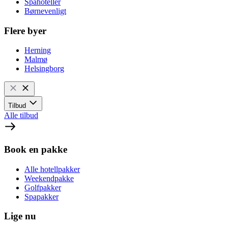
Spahoteller
Børnevenligt
Flere byer
Herning
Malmø
Helsingborg
Tilbud
Alle tilbud
Book en pakke
Alle hotellpakker
Weekendpakke
Golfpakker
Spapakker
Lige nu