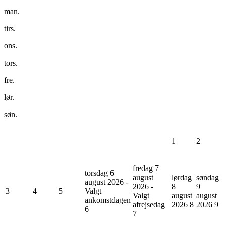
man.
tirs.
ons.
tors.
fre.
lør.
søn.
1
2
fredag 7
torsdag 6
august
lørdag
søndag
august 2026 -
2026 -
8
9
3
4
5
Valgt
Valgt
august
august
ankomstdagen
afrejsedag
2026
8
2026
9
6
7