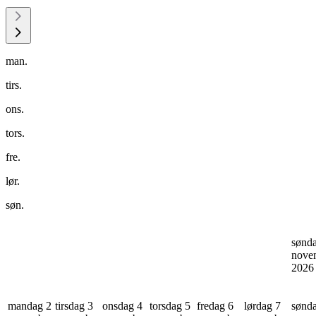
man.
tirs.
ons.
tors.
fre.
lør.
søn.
sønd
nove
202
mandag 2
tirsdag 3
onsdag 4
torsdag 5
fredag 6
lørdag 7
sønd