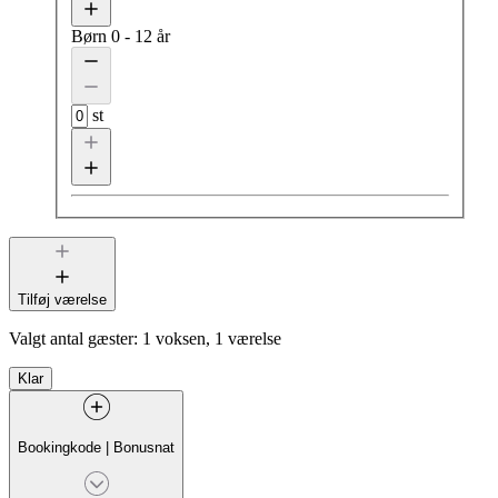
Børn
0 - 12 år
st
Tilføj værelse
Valgt antal gæster:
1 voksen, 1 værelse
Klar
Bookingkode
|
Bonusnat