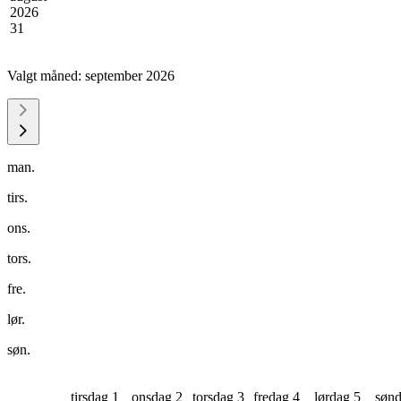
2026
31
Valgt måned:
september 2026
man.
tirs.
ons.
tors.
fre.
lør.
søn.
tirsdag 1
onsdag 2
torsdag 3
fredag 4
lørdag 5
sønd