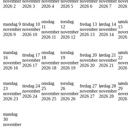
november
november
november
november
november
november
nove
2026
2
2026
3
2026
4
2026
5
2026
6
2026
7
202
onsdag
torsdag
sønd
mandag 9
tirsdag 10
fredag 13
lørdag 14
11
12
15
november
november
november
november
november
november
nove
2026
9
2026
10
2026
13
2026
14
2026
11
2026
12
202
mandag
onsdag
torsdag
sønd
tirsdag 17
fredag 20
lørdag 21
16
18
19
22
november
november
november
november
november
november
nove
2026
17
2026
20
2026
21
2026
16
2026
18
2026
19
202
mandag
onsdag
torsdag
sønd
tirsdag 24
fredag 27
lørdag 28
23
25
26
29
november
november
november
november
november
november
nove
2026
24
2026
27
2026
28
2026
23
2026
25
2026
26
202
mandag
30
november