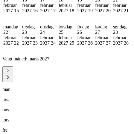
februar
februar
februar
februar
februar
februar
februar
2027
15
2027
16
2027
17
2027
18
2027
19
2027
20
2027
21
mandag
tirsdag
onsdag
torsdag
fredag
lørdag
søndag
22
23
24
25
26
27
28
februar
februar
februar
februar
februar
februar
februar
2027
22
2027
23
2027
24
2027
25
2027
26
2027
27
2027
28
Valgt måned:
marts 2027
man.
tirs.
ons.
tors.
fre.