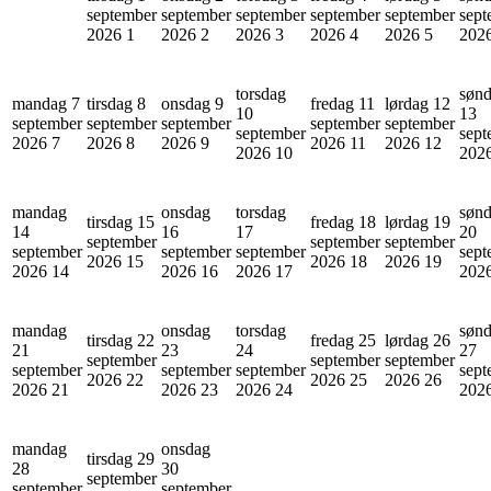
september
september
september
september
september
sept
2026
1
2026
2
2026
3
2026
4
2026
5
202
torsdag
søn
mandag 7
tirsdag 8
onsdag 9
fredag 11
lørdag 12
10
13
september
september
september
september
september
september
sept
2026
7
2026
8
2026
9
2026
11
2026
12
2026
10
202
mandag
onsdag
torsdag
søn
tirsdag 15
fredag 18
lørdag 19
14
16
17
20
september
september
september
september
september
september
sept
2026
15
2026
18
2026
19
2026
14
2026
16
2026
17
202
mandag
onsdag
torsdag
søn
tirsdag 22
fredag 25
lørdag 26
21
23
24
27
september
september
september
september
september
september
sept
2026
22
2026
25
2026
26
2026
21
2026
23
2026
24
202
mandag
onsdag
tirsdag 29
28
30
september
september
september