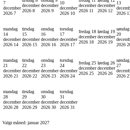
tirsdag 8
onsdag 9
fredag 11
lørdag 12
7
10
13
december
december
december
december
december
december
decemb
2026
8
2026
9
2026
11
2026
12
2026
7
2026
10
2026
1
mandag
tirsdag
onsdag
torsdag
søndag
fredag 18
lørdag 19
14
15
16
17
20
december
december
december
december
december
december
decemb
2026
18
2026
19
2026
14
2026
15
2026
16
2026
17
2026
2
mandag
tirsdag
onsdag
torsdag
søndag
fredag 25
lørdag 26
21
22
23
24
27
december
december
december
december
december
december
decemb
2026
25
2026
26
2026
21
2026
22
2026
23
2026
24
2026
2
mandag
tirsdag
onsdag
torsdag
28
29
30
31
december
december
december
december
2026
28
2026
29
2026
30
2026
31
Valgt måned:
januar 2027