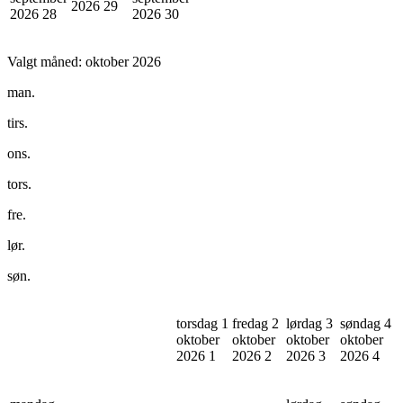
2026
29
2026
28
2026
30
Valgt måned:
oktober 2026
man.
tirs.
ons.
tors.
fre.
lør.
søn.
torsdag 1
fredag 2
lørdag 3
søndag 4
oktober
oktober
oktober
oktober
2026
1
2026
2
2026
3
2026
4