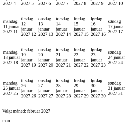
2027
4
2027
5
2027
6
2027
7
2027
8
2027
9
2027
10
tirsdag
onsdag
torsdag
fredag
lørdag
mandag
søndag
12
13
14
15
16
11 januar
17 januar
januar
januar
januar
januar
januar
2027
11
2027
17
2027
12
2027
13
2027
14
2027
15
2027
16
tirsdag
onsdag
torsdag
fredag
lørdag
mandag
søndag
19
20
21
22
23
18 januar
24 januar
januar
januar
januar
januar
januar
2027
18
2027
24
2027
19
2027
20
2027
21
2027
22
2027
23
tirsdag
onsdag
torsdag
fredag
lørdag
mandag
søndag
26
27
28
29
30
25 januar
31 januar
januar
januar
januar
januar
januar
2027
25
2027
31
2027
26
2027
27
2027
28
2027
29
2027
30
Valgt måned:
februar 2027
man.