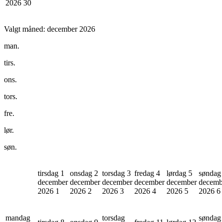
2026
30
Valgt måned:
december 2026
man.
tirs.
ons.
tors.
fre.
lør.
søn.
tirsdag 1
onsdag 2
torsdag 3
fredag 4
lørdag 5
søndag
december
december
december
december
december
decemb
2026
1
2026
2
2026
3
2026
4
2026
5
2026
6
mandag
torsdag
søndag