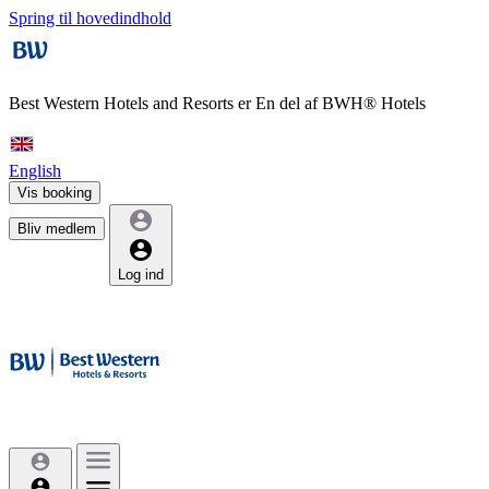
Spring til hovedindhold
Best Western Hotels and Resorts er
En del af BWH® Hotels
English
Vis booking
Bliv medlem
Log ind