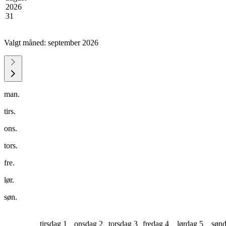
2026
31
Valgt måned:
september 2026
man.
tirs.
ons.
tors.
fre.
lør.
søn.
tirsdag 1
onsdag 2
torsdag 3
fredag 4
lørdag 5
sønd