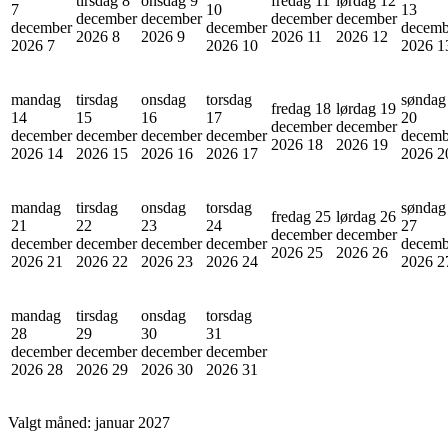
tirsdag 8
onsdag 9
fredag 11
lørdag 12
7
10
13
december
december
december
december
december
december
decemb
2026
8
2026
9
2026
11
2026
12
2026
7
2026
10
2026
1
mandag
tirsdag
onsdag
torsdag
søndag
fredag 18
lørdag 19
14
15
16
17
20
december
december
december
december
december
december
decemb
2026
18
2026
19
2026
14
2026
15
2026
16
2026
17
2026
2
mandag
tirsdag
onsdag
torsdag
søndag
fredag 25
lørdag 26
21
22
23
24
27
december
december
december
december
december
december
decemb
2026
25
2026
26
2026
21
2026
22
2026
23
2026
24
2026
2
mandag
tirsdag
onsdag
torsdag
28
29
30
31
december
december
december
december
2026
28
2026
29
2026
30
2026
31
Valgt måned:
januar 2027