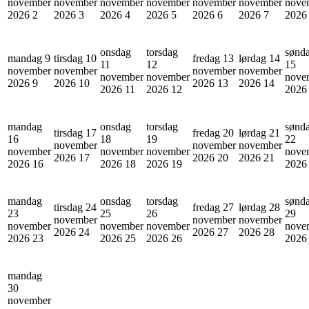
november
november
november
november
november
november
nove
2026
2
2026
3
2026
4
2026
5
2026
6
2026
7
202
onsdag
torsdag
sønd
mandag 9
tirsdag 10
fredag 13
lørdag 14
11
12
15
november
november
november
november
november
november
nove
2026
9
2026
10
2026
13
2026
14
2026
11
2026
12
202
mandag
onsdag
torsdag
sønd
tirsdag 17
fredag 20
lørdag 21
16
18
19
22
november
november
november
november
november
november
nove
2026
17
2026
20
2026
21
2026
16
2026
18
2026
19
202
mandag
onsdag
torsdag
sønd
tirsdag 24
fredag 27
lørdag 28
23
25
26
29
november
november
november
november
november
november
nove
2026
24
2026
27
2026
28
2026
23
2026
25
2026
26
202
mandag
30
november