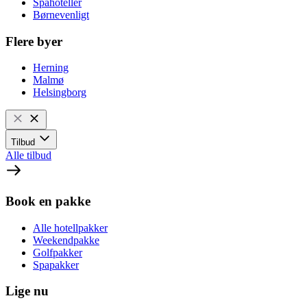
Spahoteller
Børnevenligt
Flere byer
Herning
Malmø
Helsingborg
Tilbud
Alle tilbud
Book en pakke
Alle hotellpakker
Weekendpakke
Golfpakker
Spapakker
Lige nu