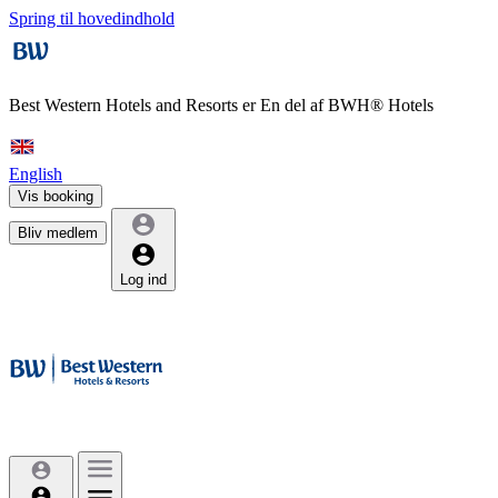
Spring til hovedindhold
Best Western Hotels and Resorts er
En del af BWH® Hotels
English
Vis booking
Bliv medlem
Log ind