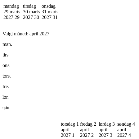
mandag
tirsdag
onsdag
29 marts
30 marts
31 marts
2027
29
2027
30
2027
31
Valgt måned:
april 2027
man.
tirs.
ons.
tors.
fre.
lør.
søn.
torsdag 1
fredag 2
lørdag 3
søndag 4
april
april
april
april
2027
1
2027
2
2027
3
2027
4