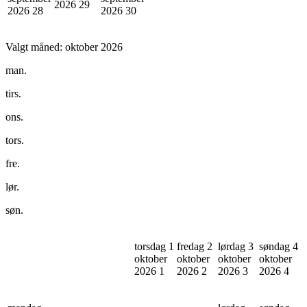
2026
29
2026
28
2026
30
Valgt måned:
oktober 2026
man.
tirs.
ons.
tors.
fre.
lør.
søn.
torsdag 1
fredag 2
lørdag 3
søndag 4
oktober
oktober
oktober
oktober
2026
1
2026
2
2026
3
2026
4