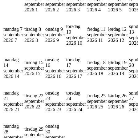
september
september
september
september
september
sept
2026
1
2026
2
2026
3
2026
4
2026
5
202
torsdag
søn
mandag 7
tirsdag 8
onsdag 9
fredag 11
lørdag 12
10
13
september
september
september
september
september
september
sept
2026
7
2026
8
2026
9
2026
11
2026
12
2026
10
202
mandag
onsdag
torsdag
søn
tirsdag 15
fredag 18
lørdag 19
14
16
17
20
september
september
september
september
september
september
sept
2026
15
2026
18
2026
19
2026
14
2026
16
2026
17
202
mandag
onsdag
torsdag
søn
tirsdag 22
fredag 25
lørdag 26
21
23
24
27
september
september
september
september
september
september
sept
2026
22
2026
25
2026
26
2026
21
2026
23
2026
24
202
mandag
onsdag
tirsdag 29
28
30
september
september
september