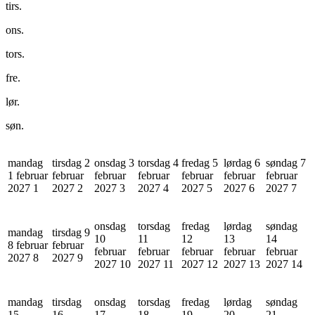
tirs.
ons.
tors.
fre.
lør.
søn.
mandag
tirsdag 2
onsdag 3
torsdag 4
fredag 5
lørdag 6
søndag 7
1 februar
februar
februar
februar
februar
februar
februar
2027
1
2027
2
2027
3
2027
4
2027
5
2027
6
2027
7
onsdag
torsdag
fredag
lørdag
søndag
mandag
tirsdag 9
10
11
12
13
14
8 februar
februar
februar
februar
februar
februar
februar
2027
8
2027
9
2027
10
2027
11
2027
12
2027
13
2027
14
mandag
tirsdag
onsdag
torsdag
fredag
lørdag
søndag
15
16
17
18
19
20
21