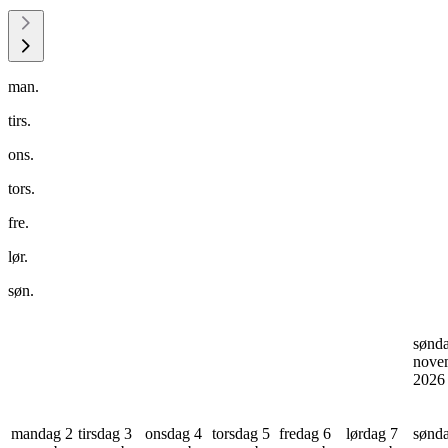
man.
tirs.
ons.
tors.
fre.
lør.
søn.
sønd
nove
202
mandag 2
tirsdag 3
onsdag 4
torsdag 5
fredag 6
lørdag 7
sønd