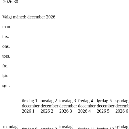
2026
30
Valgt måned:
december 2026
man.
tirs.
ons.
tors.
fre.
lør.
søn.
tirsdag 1
onsdag 2
torsdag 3
fredag 4
lørdag 5
søndag
december
december
december
december
december
decemb
2026
1
2026
2
2026
3
2026
4
2026
5
2026
6
mandag
torsdag
søndag