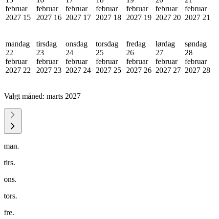
februar
februar
februar
februar
februar
februar
februar
2027
15
2027
16
2027
17
2027
18
2027
19
2027
20
2027
21
mandag
tirsdag
onsdag
torsdag
fredag
lørdag
søndag
22
23
24
25
26
27
28
februar
februar
februar
februar
februar
februar
februar
2027
22
2027
23
2027
24
2027
25
2027
26
2027
27
2027
28
Valgt måned:
marts 2027
man.
tirs.
ons.
tors.
fre.