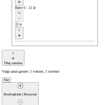
Børn
0 - 12 år
st
Tilføj værelse
Valgt antal gæster:
1 voksen, 1 værelse
Klar
Bookingkode
|
Bonusnat