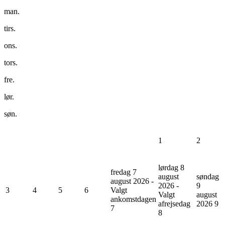
man.
tirs.
ons.
tors.
fre.
lør.
søn.
1
2
lørdag 8
fredag 7
august
søndag
august 2026 -
2026 -
9
3
4
5
6
Valgt
Valgt
august
ankomstdagen
afrejsedag
2026
9
7
8