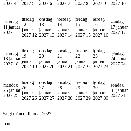
2027
4
2027
5
2027
6
2027
7
2027
8
2027
9
2027
10
tirsdag
onsdag
torsdag
fredag
lørdag
mandag
søndag
12
13
14
15
16
11 januar
17 januar
januar
januar
januar
januar
januar
2027
11
2027
17
2027
12
2027
13
2027
14
2027
15
2027
16
tirsdag
onsdag
torsdag
fredag
lørdag
mandag
søndag
19
20
21
22
23
18 januar
24 januar
januar
januar
januar
januar
januar
2027
18
2027
24
2027
19
2027
20
2027
21
2027
22
2027
23
tirsdag
onsdag
torsdag
fredag
lørdag
mandag
søndag
26
27
28
29
30
25 januar
31 januar
januar
januar
januar
januar
januar
2027
25
2027
31
2027
26
2027
27
2027
28
2027
29
2027
30
Valgt måned:
februar 2027
man.