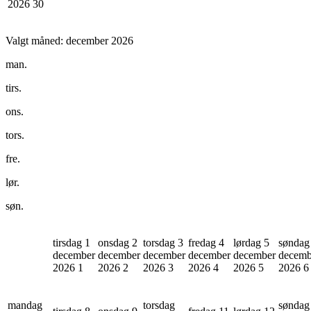
2026
30
Valgt måned:
december 2026
man.
tirs.
ons.
tors.
fre.
lør.
søn.
tirsdag 1
onsdag 2
torsdag 3
fredag 4
lørdag 5
søndag
december
december
december
december
december
decemb
2026
1
2026
2
2026
3
2026
4
2026
5
2026
6
mandag
torsdag
søndag