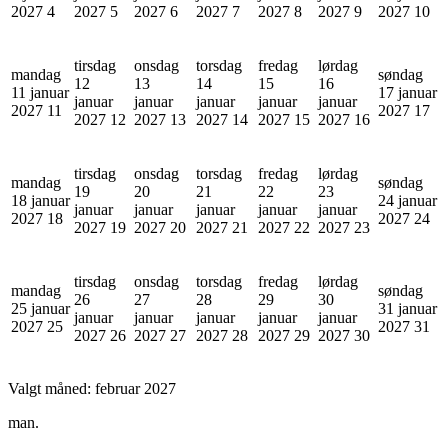
2027
4
2027
5
2027
6
2027
7
2027
8
2027
9
2027
10
tirsdag
onsdag
torsdag
fredag
lørdag
mandag
søndag
12
13
14
15
16
11 januar
17 januar
januar
januar
januar
januar
januar
2027
11
2027
17
2027
12
2027
13
2027
14
2027
15
2027
16
tirsdag
onsdag
torsdag
fredag
lørdag
mandag
søndag
19
20
21
22
23
18 januar
24 januar
januar
januar
januar
januar
januar
2027
18
2027
24
2027
19
2027
20
2027
21
2027
22
2027
23
tirsdag
onsdag
torsdag
fredag
lørdag
mandag
søndag
26
27
28
29
30
25 januar
31 januar
januar
januar
januar
januar
januar
2027
25
2027
31
2027
26
2027
27
2027
28
2027
29
2027
30
Valgt måned:
februar 2027
man.