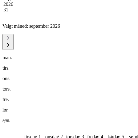
2026
31
Valgt måned:
september 2026
man.
tirs.
ons.
tors.
fre.
lør.
søn.
tirsdag 1
onsdag 2
torsdag 3
fredag 4
lørdag 5
sønd