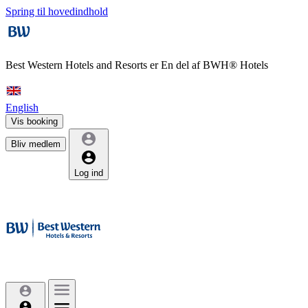
Spring til hovedindhold
Best Western Hotels and Resorts er
En del af BWH® Hotels
English
Vis booking
Bliv medlem
Log ind