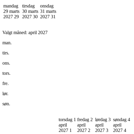
mandag
tirsdag
onsdag
29 marts
30 marts
31 marts
2027
29
2027
30
2027
31
Valgt måned:
april 2027
man.
tirs.
ons.
tors.
fre.
lør.
søn.
torsdag 1
fredag 2
lørdag 3
søndag 4
april
april
april
april
2027
1
2027
2
2027
3
2027
4