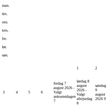
man.
tirs.
ons.
tors.
fre.
lør.
søn.
1
2
lørdag 8
fredag 7
august
søndag
august 2026 -
2026 -
9
3
4
5
6
Valgt
Valgt
august
ankomstdagen
afrejsedag
2026
9
7
8