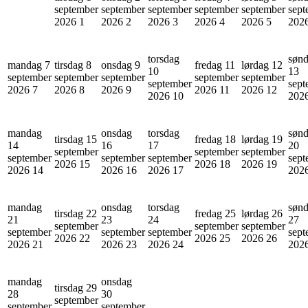
september
september
september
september
september
sept
2026
1
2026
2
2026
3
2026
4
2026
5
202
torsdag
søn
mandag 7
tirsdag 8
onsdag 9
fredag 11
lørdag 12
10
13
september
september
september
september
september
september
sept
2026
7
2026
8
2026
9
2026
11
2026
12
2026
10
202
mandag
onsdag
torsdag
søn
tirsdag 15
fredag 18
lørdag 19
14
16
17
20
september
september
september
september
september
september
sept
2026
15
2026
18
2026
19
2026
14
2026
16
2026
17
202
mandag
onsdag
torsdag
søn
tirsdag 22
fredag 25
lørdag 26
21
23
24
27
september
september
september
september
september
september
sept
2026
22
2026
25
2026
26
2026
21
2026
23
2026
24
202
mandag
onsdag
tirsdag 29
28
30
september
september
september