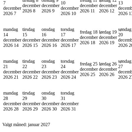
tirsdag 8
onsdag 9
fredag 11
lørdag 12
7
10
13
december
december
december
december
december
december
decemb
2026
8
2026
9
2026
11
2026
12
2026
7
2026
10
2026
1
mandag
tirsdag
onsdag
torsdag
søndag
fredag 18
lørdag 19
14
15
16
17
20
december
december
december
december
december
december
decemb
2026
18
2026
19
2026
14
2026
15
2026
16
2026
17
2026
2
mandag
tirsdag
onsdag
torsdag
søndag
fredag 25
lørdag 26
21
22
23
24
27
december
december
december
december
december
december
decemb
2026
25
2026
26
2026
21
2026
22
2026
23
2026
24
2026
2
mandag
tirsdag
onsdag
torsdag
28
29
30
31
december
december
december
december
2026
28
2026
29
2026
30
2026
31
Valgt måned:
januar 2027