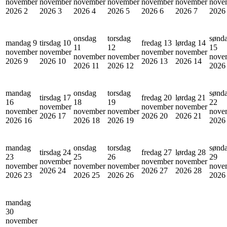
november
november
november
november
november
november
nove
2026
2
2026
3
2026
4
2026
5
2026
6
2026
7
202
onsdag
torsdag
sønd
mandag 9
tirsdag 10
fredag 13
lørdag 14
11
12
15
november
november
november
november
november
november
nove
2026
9
2026
10
2026
13
2026
14
2026
11
2026
12
202
mandag
onsdag
torsdag
sønd
tirsdag 17
fredag 20
lørdag 21
16
18
19
22
november
november
november
november
november
november
nove
2026
17
2026
20
2026
21
2026
16
2026
18
2026
19
202
mandag
onsdag
torsdag
sønd
tirsdag 24
fredag 27
lørdag 28
23
25
26
29
november
november
november
november
november
november
nove
2026
24
2026
27
2026
28
2026
23
2026
25
2026
26
202
mandag
30
november