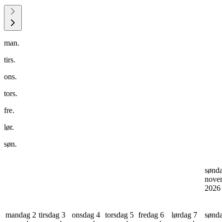
man.
tirs.
ons.
tors.
fre.
lør.
søn.
sønd
nove
202
mandag 2
tirsdag 3
onsdag 4
torsdag 5
fredag 6
lørdag 7
sønd