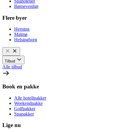
Spahoteller
Børnevenligt
Flere byer
Herning
Malmø
Helsingborg
Tilbud
Alle tilbud
Book en pakke
Alle hotellpakker
Weekendpakke
Golfpakker
Spapakker
Lige nu