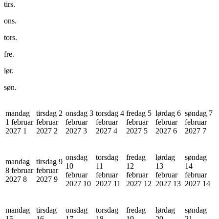
tirs.
ons.
tors.
fre.
lør.
søn.
mandag
tirsdag 2
onsdag 3
torsdag 4
fredag 5
lørdag 6
søndag 7
1 februar
februar
februar
februar
februar
februar
februar
2027
1
2027
2
2027
3
2027
4
2027
5
2027
6
2027
7
onsdag
torsdag
fredag
lørdag
søndag
mandag
tirsdag 9
10
11
12
13
14
8 februar
februar
februar
februar
februar
februar
februar
2027
8
2027
9
2027
10
2027
11
2027
12
2027
13
2027
14
mandag
tirsdag
onsdag
torsdag
fredag
lørdag
søndag
15
16
17
18
19
20
21