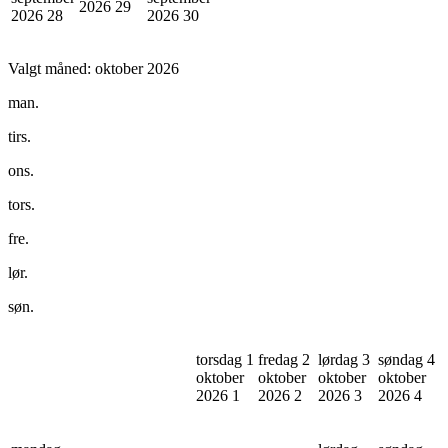
2026
29
2026
28
2026
30
Valgt måned:
oktober 2026
man.
tirs.
ons.
tors.
fre.
lør.
søn.
torsdag 1
fredag 2
lørdag 3
søndag 4
oktober
oktober
oktober
oktober
2026
1
2026
2
2026
3
2026
4