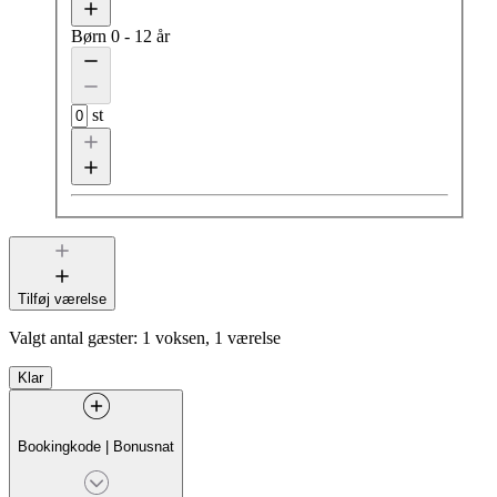
Børn
0 - 12 år
st
Tilføj værelse
Valgt antal gæster:
1 voksen, 1 værelse
Klar
Bookingkode
|
Bonusnat