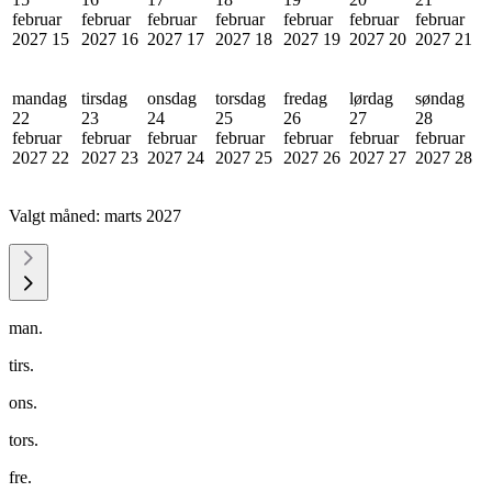
februar
februar
februar
februar
februar
februar
februar
2027
15
2027
16
2027
17
2027
18
2027
19
2027
20
2027
21
mandag
tirsdag
onsdag
torsdag
fredag
lørdag
søndag
22
23
24
25
26
27
28
februar
februar
februar
februar
februar
februar
februar
2027
22
2027
23
2027
24
2027
25
2027
26
2027
27
2027
28
Valgt måned:
marts 2027
man.
tirs.
ons.
tors.
fre.